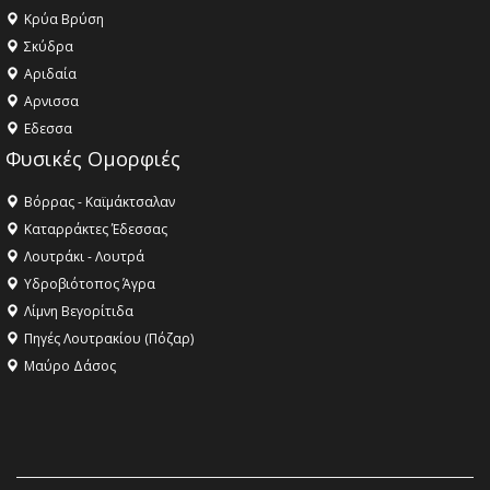
Κρύα Βρύση
Σκύδρα
Αριδαία
Aρνισσα
Eδεσσα
Φυσικές Ομορφιές
Βόρρας - Καϊμάκτσαλαν
Καταρράκτες Έδεσσας
Λουτράκι - Λουτρά
Υδροβιότοπος Άγρα
Λίμνη Βεγορίτιδα
Πηγές Λουτρακίου (Πόζαρ)
Μαύρο Δάσος