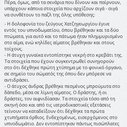
Πέρα, όμως, από τα σενάρια που δίνουν και παίρνουν,
υπάρχουν κάποια στοιχεία που αρχίζουν σιγά - σιγά
να συνθέτουν το παζλ της όλης υπόθεσης:
- Η δολοφονία του ζεύγους Χατζηγεωργίου έγινε
εντός του υπνοδωματίου, όπου βρέθηκαν και τα δύο
πτώματα, για αυτό και το πάτωμα ήταν πλημμυρισμένο
στο αίμα, ενώ κηλίδες αίματος βρέθηκαν και στους
τοίχους.
- Η άτυχη γυναίκα εντοπίστηκε νεκρή στο κρεβάτι της.
Τα στοιχεία που έχουν συγκεντρωθεί συνηγορούν
στο ότι δέχθηκε πρώτη χτύπημα με το φονικό όργανο,
σε σημείο του σώματός της όπου δεν μπόρεσε να
αντιδράσει.
- Ο άτυχος άνδρας βρέθηκε πεσμένος μπρούμυτα στο
δάπεδο, μέσα σε λίμνη αίματος. Ο δράστης, ή οι
δράστες, τον αιφνιδίασαν. Τα στοιχεία τόσο από τη
σκηνή όσο και από τις ιατροδικαστικές εξετάσεις
τείνουν να καταδείξουν ότι δέχθηκε τα πρώτα
χτυπήματα όρθιος. Ενδεχομένως, εισερχόμενος στο
υπνοδωμάτιο. Δεν εντοπίστηκαν πάντως πισώπλατες