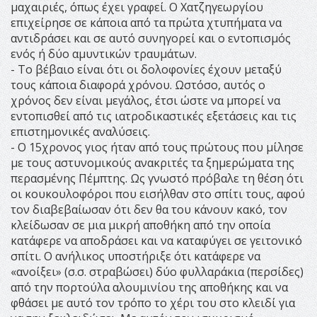
μαχαιριές, όπως έχει γραφεί. Ο Χατζηγεωργίου
επιχείρησε σε κάποια από τα πρώτα χτυπήματα να
αντιδράσει και σε αυτό συνηγορεί και ο εντοπισμός
ενός ή δύο αμυντικών τραυμάτων.
- Το βέβαιο είναι ότι οι δολοφονίες έχουν μεταξύ
τους κάποια διαφορά χρόνου. Ωστόσο, αυτός ο
χρόνος δεν είναι μεγάλος, έτσι ώστε να μπορεί να
εντοπισθεί από τις ιατροδικαστικές εξετάσεις και τις
επιστημονικές αναλύσεις.
- Ο 15χρονος γιος ήταν από τους πρώτους που μίλησε
με τους αστυνομικούς ανακριτές τα ξημερώματα της
περασμένης Πέμπτης. Ως γνωστό πρόβαλε τη θέση ότι
οι κουκουλοφόροι που εισήλθαν στο σπίτι τους, αφού
τον διαβεβαίωσαν ότι δεν θα του κάνουν κακό, τον
κλείδωσαν σε μια μικρή αποθήκη από την οποία
κατάφερε να αποδράσει και να καταφύγει σε γειτονικό
σπίτι. Ο ανήλικος υποστήριξε ότι κατάφερε να
«ανοίξει» (σ.σ. στραβώσει) δύο φυλλαράκια (περσίδες)
από την πορτούλα αλουμινίου της αποθήκης και να
φθάσει με αυτό τον τρόπο το χέρι του στο κλειδί για