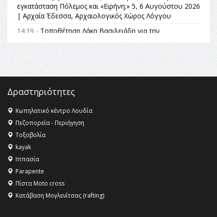
εγκατάσταση Πόλεμος και «Ειρήνη;» 5, 6 Αυγούστου 2026
| Αρχαία Έδεσσα, Αρχαιολογικός Χώρος Λόγγου
14:19 -
Τοποθέτηση Λάκη Βασιλειάδη για την
Αναθεώρηση του Συντάγματος: «Σε τέτοιες κορυφαίες
θεσμικές διαδικασίες υπάρχει μόνο η ευθύνη απέναντι
στις επόμενες γενιές»
16:35 -
Το πρόγραμμα του ΠΑΟΚ στον δεύτερο γύρο του
Champions League!
Δραστηριότητες
16:27 -
Όλυμπος: Εντάχθηκε στον Κατάλογο Παγκόσμιας
Κληρονομιάς της UNESCO – Ομόφωνη η απόφαση Ο
Κωπηλατικό κέντρο Λουδία
Όλυμπος αναγνωρίστηκε ως φυσικό και πολιτιστικό
Πεζοπορεία - Περιήγηση
αγαθό εξέχουσας οικουμενικής αξίας για την
Τοξοβολία
ανθρωπότητα
kayak
16:18 -
ΕΝΟΡΙΑΚΕΣ ΚΑΛΟΚΑΙΡΙΝΕΣ ΔΡΑΣΕΙΣ ΓΙΑ ΠΑΙΔΙΑ
Ιππασία
ΣΤΗΝ ΕΔΕΣΣΑ
Parapente
Πίστα Moto cross
Κατάβαση Μογλενίτσας (rafting)