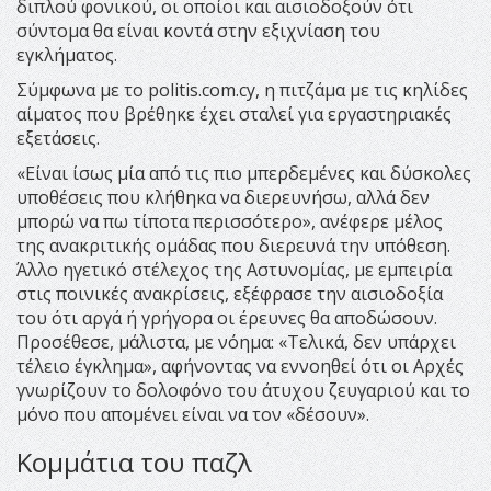
διπλού φονικού, οι οποίοι και αισιοδοξούν ότι
σύντομα θα είναι κοντά στην εξιχνίαση του
εγκλήματος.
Σύμφωνα με το politis.com.cy, η πιτζάμα με τις κηλίδες
αίματος που βρέθηκε έχει σταλεί για εργαστηριακές
εξετάσεις.
«Είναι ίσως μία από τις πιο μπερδεμένες και δύσκολες
υποθέσεις που κλήθηκα να διερευνήσω, αλλά δεν
μπορώ να πω τίποτα περισσότερο», ανέφερε μέλος
της ανακριτικής ομάδας που διερευνά την υπόθεση.
Άλλο ηγετικό στέλεχος της Αστυνομίας, με εμπειρία
στις ποινικές ανακρίσεις, εξέφρασε την αισιοδοξία
του ότι αργά ή γρήγορα οι έρευνες θα αποδώσουν.
Προσέθεσε, μάλιστα, με νόημα: «Τελικά, δεν υπάρχει
τέλειο έγκλημα», αφήνοντας να εννοηθεί ότι οι Αρχές
γνωρίζουν το δολοφόνο του άτυχου ζευγαριού και το
μόνο που απομένει είναι να τον «δέσουν».
Κομμάτια του παζλ