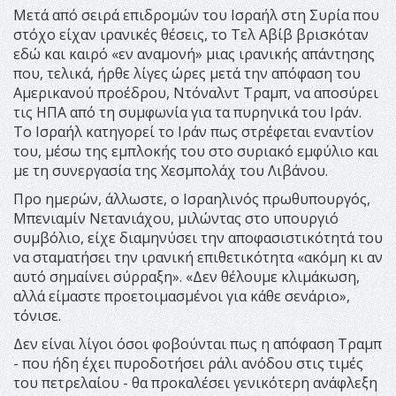
Mετά από σειρά επιδρομών του Ισραήλ στη Συρία που
στόχο είχαν ιρανικές θέσεις, το Τελ Αβίβ βρισκόταν
εδώ και καιρό «εν αναμονή» μιας ιρανικής απάντησης
που, τελικά, ήρθε λίγες ώρες μετά την απόφαση του
Αμερικανού προέδρου, Ντόναλντ Τραμπ, να αποσύρει
τις ΗΠΑ από τη συμφωνία για τα πυρηνικά του Ιράν.
Το Ισραήλ κατηγορεί το Ιράν πως στρέφεται εναντίον
του, μέσω της εμπλοκής του στο συριακό εμφύλιο και
με τη συνεργασία της Χεσμπολάχ του Λιβάνου.
Προ ημερών, άλλωστε, ο Ισραηλινός πρωθυπουργός,
Μπενιαμίν Νετανιάχου, μιλώντας στο υπουργιό
συμβόλιο, είχε διαμηνύσει την αποφασιστικότητά του
να σταματήσει την ιρανική επιθετικότητα «ακόμη κι αν
αυτό σημαίνει σύρραξη». «Δεν θέλουμε κλιμάκωση,
αλλά είμαστε προετοιμασμένοι για κάθε σενάριο»,
τόνισε.
Δεν είναι λίγοι όσοι φοβούνται πως η απόφαση Τραμπ
- που ήδη έχει πυροδοτήσει ράλι ανόδου στις τιμές
του πετρελαίου - θα προκαλέσει γενικότερη ανάφλεξη