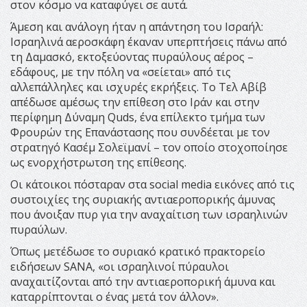
στον κόσμο να καταφύγει σε αυτά.
Άμεση και ανάλογη ήταν η απάντηση του Ισραήλ:
Ισραηλινά αεροσκάφη έκαναν υπερπτήσεις πάνω από
τη Δαμασκό, εκτοξεύοντας πυραύλους αέρος –
εδάφους, με την πόλη να «σείεται» από τις
αλλεπάλληλες και ισχυρές εκρήξεις. Το Τελ Αβίβ
απέδωσε αμέσως την επίθεση στο Ιράν και στην
περίφημη Δύναμη Quds, ένα επίλεκτο τμήμα των
Φρουρών της Επανάστασης που συνδέεται με τον
στρατηγό Κασέμ Σολεϊμανί – τον οποίο στοχοποίησε
ως ενορχήστρωτση της επίθεσης.
Οι κάτοικοι πόσταραν στα social media εικόνες από τις
συστοιχίες της συριακής αντιαεροπορικής άμυνας
που άνοιξαν πυρ για την αναχαίτιση των ισραηλινών
πυραύλων.
Όπως μετέδωσε το συριακό κρατικό πρακτορείο
ειδήσεων SANA, «οι ισραηλινοί πύραυλοι
αναχαιτίζονται από την αντιαεροπορική άμυνα και
καταρρίπτονται ο ένας μετά τον άλλον».