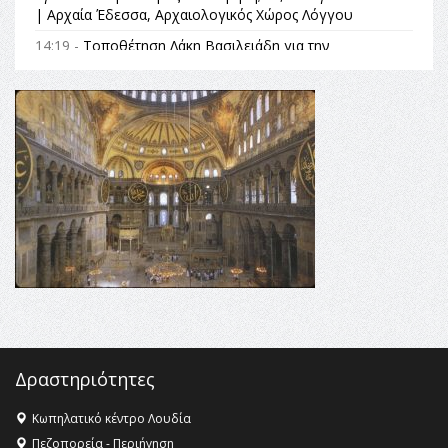
| Αρχαία Έδεσσα, Αρχαιολογικός Χώρος Λόγγου
14:19 -
Τοποθέτηση Λάκη Βασιλειάδη για την
Αναθεώρηση του Συντάγματος: «Σε τέτοιες κορυφαίες
θεσμικές διαδικασίες υπάρχει μόνο η ευθύνη απέναντι
στις επόμενες γενιές»
16:35 -
Το πρόγραμμα του ΠΑΟΚ στον δεύτερο γύρο του
Champions League!
16:27 -
Όλυμπος: Εντάχθηκε στον Κατάλογο Παγκόσμιας
Κληρονομιάς της UNESCO – Ομόφωνη η απόφαση Ο
Όλυμπος αναγνωρίστηκε ως φυσικό και πολιτιστικό
αγαθό εξέχουσας οικουμενικής αξίας για την
ανθρωπότητα
16:18 -
ΕΝΟΡΙΑΚΕΣ ΚΑΛΟΚΑΙΡΙΝΕΣ ΔΡΑΣΕΙΣ ΓΙΑ ΠΑΙΔΙΑ
ΣΤΗΝ ΕΔΕΣΣΑ
Δραστηριότητες
Κωπηλατικό κέντρο Λουδία
Πεζοπορεία - Περιήγηση