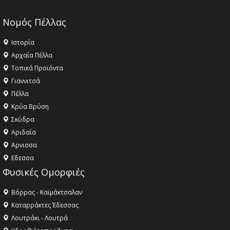
Νομός Πέλλας
Ιστορία
Αρχαία Πέλλα
Τοπικά Προϊόντα
Γιαννιτσά
Πέλλα
Κρύα Βρύση
Σκύδρα
Αριδαία
Aρνισσα
Eδεσσα
Φυσικές Ομορφιές
Βόρρας - Καϊμάκτσαλαν
Καταρράκτες Έδεσσας
Λουτράκι - Λουτρά