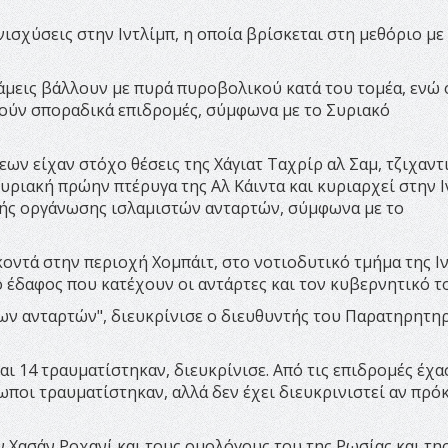
ισχύσεις στην Ιντλίμπ, η οποία βρίσκεται στη μεθόριο με
άμεις βάλλουν με πυρά πυροβολικού κατά του τομέα, ενώ 
ούν σποραδικά επιδρομές, σύμφωνα με το Συριακό
ν είχαν στόχο θέσεις της Χάγιατ Ταχρίρ αλ Σαμ, τζιχαντ
ριακή πρώην πτέρυγα της Αλ Κάιντα και κυριαρχεί στην Ι
υρής οργάνωσης ισλαμιστών ανταρτών, σύμφωνα με το
οντά στην περιοχή Χομπάιτ, στο νοτιοδυτικό τμήμα της Ιν
 έδαφος που κατέχουν οι αντάρτες και τον κυβερνητικό τ
ων ανταρτών", διευκρίνισε ο διευθυντής του Παρατηρητη
ι 14 τραυματίστηκαν, διευκρίνισε. Από τις επιδρομές έχα
ωποι τραυματίστηκαν, αλλά δεν έχει διευκρινιστεί αν πρόκ
 Χασάν Ροχανί και τους ομολόγους του της Ρωσίας και τη