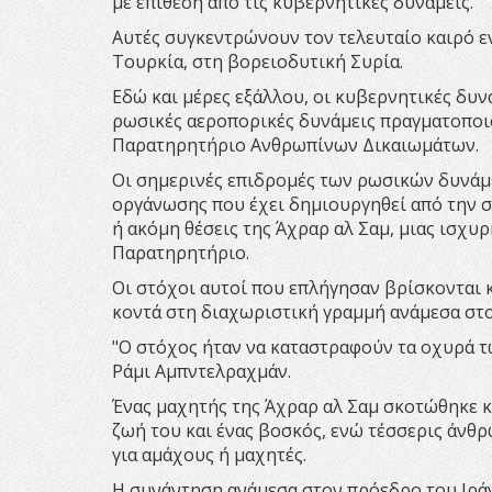
με επίθεση από τις κυβερνητικές δυνάμεις.
Αυτές συγκεντρώνουν τον τελευταίο καιρό εν
Τουρκία, στη βορειοδυτική Συρία.
Εδώ και μέρες εξάλλου, οι κυβερνητικές δυν
ρωσικές αεροπορικές δυνάμεις πραγματοποι
Παρατηρητήριο Ανθρωπίνων Δικαιωμάτων.
Οι σημερινές επιδρομές των ρωσικών δυνάμεω
οργάνωσης που έχει δημιουργηθεί από την συ
ή ακόμη θέσεις της Άχραρ αλ Σαμ, μιας ισχ
Παρατηρητήριο.
Οι στόχοι αυτοί που επλήγησαν βρίσκονται κ
κοντά στη διαχωριστική γραμμή ανάμεσα στο
"Ο στόχος ήταν να καταστραφούν τα οχυρά τ
Ράμι Αμπντελραχμάν.
Ένας μαχητής της Άχραρ αλ Σαμ σκοτώθηκε κα
ζωή του και ένας βοσκός, ενώ τέσσερις άνθρ
για αμάχους ή μαχητές.
Η συνάντηση ανάμεσα στον πρόεδρο του Ιράν