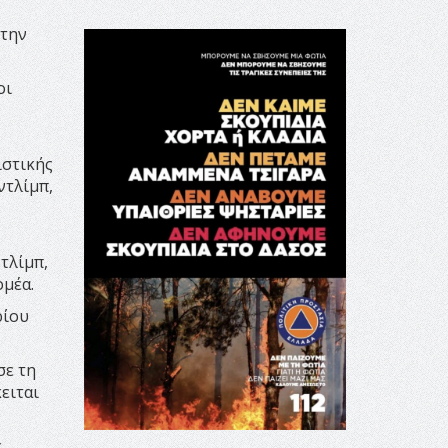
 την
οι
ιστικής
ντλίμπ,
τλίμπ,
ομέα.
ρίου
σε τη
ειται
ς