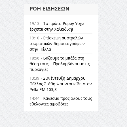
ΡΟΉ ΕΙΔΉΣΕΩΝ
19:13 -
Το πρώτο Puppy Yoga
έρχεται στην Χαλκιδική!
19:10 -
Επίσκεψη αυστραλών
τουριστικών δημοσιογράφων
στην Πέλλα
18:56 -
Βάζουμε τα μπάζα στη
θέση τους – Προλαμβάνουμε τις
πυρκαγιές
13:39 -
Συνέντευξη Δημάρχου
Πέλλας Στάθη Φουντουκίδη στον
Pella FM 103,3
14:44 -
Κάλεσμα προς όλους τους
εθελοντές αιμοδότες
14:23 -
Όλη η Ελλάδα ένας
πολιτισμός Μουσική
εγκατάσταση Πόλεμος και