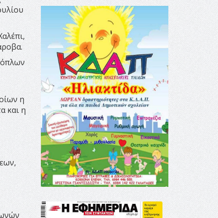
ουλίου
Χαλέπι,
άροβα.
νόπλων
ποίων η
α και η
εων,
ζωνών