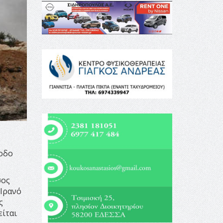
νοδο
σος
 Ιρανό
ς
είται