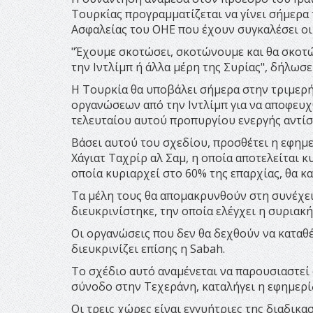
Τουρκίας προγραμματίζεται να γίνει σήμερα
Ασφαλείας του ΟΗΕ που έχουν συγκαλέσει οι 
"Έχουμε σκοτώσει, σκοτώνουμε και θα σκοτώσ
την Ιντλίμπ ή άλλα μέρη της Συρίας", δήλω
Η Τουρκία θα υποβάλει σήμερα στην τριμερ
οργανώσεων από την Ιντλίμπ για να αποφευχ
τελευταίου αυτού προπυργίου ενεργής αντίσ
Βάσει αυτού του σχεδίου, προσθέτει η εφημ
Χάγιατ Ταχρίρ αλ Σαμ, η οποία αποτελείται 
οποία κυριαρχεί στο 60% της επαρχίας, θα κ
Τα μέλη τους θα απομακρυνθούν στη συνέχεια
διευκρινίστηκε, την οποία ελέγχει η συριακή
Οι οργανώσεις που δεν θα δεχθούν να καταθ
διευκρινίζει επίσης η Sabah.
Το σχέδιο αυτό αναμένεται να παρουσιαστεί
σύνοδο στην Τεχεράνη, καταλήγει η εφημερί
Οι τρεις χώρες είναι εγγυήτριες της διαδικ