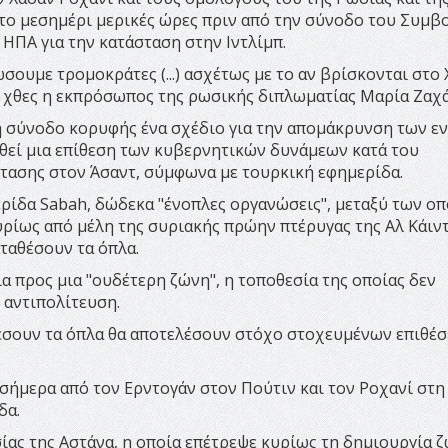
 το μεσημέρι μερικές ώρες πριν από την σύνοδο του Συμβ
ΗΠΑ για την κατάσταση στην Ιντλίμπ.
ουμε τρομοκράτες (...) ασχέτως με το αν βρίσκονται στο 
σε χθες η εκπρόσωπος της ρωσικής διπλωματίας Μαρία Ζαχ
ή σύνοδο κορυφής ένα σχέδιο για την απομάκρυνση των ε
θεί μια επίθεση των κυβερνητικών δυνάμεων κατά του
τασης στον Άσαντ, σύμφωνα με τουρκική εφημερίδα.
ερίδα Sabah, δώδεκα "ένοπλες οργανώσεις", μεταξύ των ο
κυρίως από μέλη της συριακής πρώην πτέρυγας της Αλ Κάιντ
αταθέσουν τα όπλα.
 προς μια "ουδέτερη ζώνη", η τοποθεσία της οποίας δεν
 αντιπολίτευση.
έσουν τα όπλα θα αποτελέσουν στόχο στοχευμένων επιθέσ
 σήμερα από τον Ερντογάν στον Πούτιν και τον Ροχανί στη
δα.
ασίας της Αστάνα, η οποία επέτρεψε κυρίως τη δημιουργία 