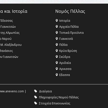
α και Ιστορία
Νομός Πέλλας
 Έδεσσας
Ιστορία
 Γιαννιτσών
Αρχαία Πέλλα
 της Αλμωπίας
Τοπικά Προϊόντα
ο Νερού
Γιαννιτσά
 Μ. Αλεξάνδρου
Πέλλα
θανάσιος
Κρύα Βρύση
ων Γιαννιτσών
Σκύδρα
Αριδαία
Aρνισσα
Eδεσσα
ww.aneveno.com
|
Διαύγεια
Πληροφορίες Νομού Πέλλας
Στοιχεία Επικοινωνίας