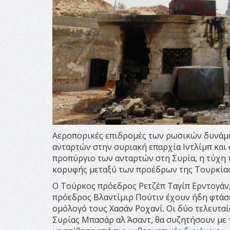
Αεροπορικές επιδρομές των ρωσικών δυνάμε
ανταρτών στην συριακή επαρχία Ιντλίμπ και
προπύργιο των ανταρτών στη Συρία, η τύχη
κορυφής μεταξύ των προέδρων της Τουρκίας,
Ο Τούρκος πρόεδρος Ρετζέπ Ταγίπ Ερντογάν,
πρόεδρος Βλαντίμιρ Πούτιν έχουν ήδη φτάσε
ομόλογό τους Χασάν Ροχανί. Οι δύο τελευτα
Συρίας Μπασάρ αλ Άσαντ, θα συζητήσουν με τ