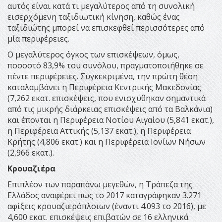
αυτός είναι κατά τι μεγαλύτερος από τη συνολική
εισερχόμενη ταξιδιωτική κίνηση, καθώς ένας
ταξιδιώτης μπορεί να επισκεφθεί περισσότερες από
μία περιφέρειες.
Ο μεγαλύτερος όγκος των επισκέψεων, όμως,
ποσοστό 83,9% του συνόλου, πραγματοποιήθηκε σε
πέντε περιφέρειες. Συγκεκριμένα, την πρώτη θέση
καταλαμβάνει η Περιφέρεια Κεντρικής Μακεδονίας
(7,262 εκατ. επισκέψεις, που ενισχύθηκαν σημαντικά
από τις μικρής διάρκειας επισκέψεις από τα Βαλκάνια)
και έπονται η Περιφέρεια Νοτίου Αιγαίου (5,841 εκατ.),
η Περιφέρεια Αττικής (5,137 εκατ.), η Περιφέρεια
Κρήτης (4,806 εκατ.) και η Περιφέρεια Ιονίων Νήσων
(2,966 εκατ.).
Κρουαζιέρα
Επιπλέον των παραπάνω μεγεθών, η Τράπεζα της
Ελλάδος αναφέρει πως το 2017 καταγράφηκαν 3.271
αφίξεις κρουαζιερόπλοιων (έναντι 4.093 το 2016), με
4,600 εκατ. επισκέψεις επιβατών σε 16 ελληνικά