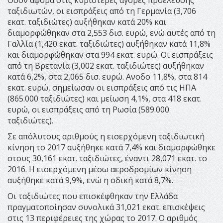
Οσον αφορά στις κυριότερες αγορές προέλευσης
ταξιδιωτών, οι εισπράξεις από τη Γερμανία (3,706
εκατ. ταξιδιώτες) αυξήθηκαν κατά 20% και
διαμορφώθηκαν στα 2,553 δισ. ευρώ, ενώ αυτές από τη
Γαλλία (1,420 εκατ. ταξιδιώτες) αυξήθηκαν κατά 11,8%
και διαμορφώθηκαν στα 994 εκατ. ευρώ. Οι εισπράξεις
από τη Βρετανία (3,002 εκατ. ταξιδιώτες) αυξήθηκαν
κατά 6,2%, στα 2,065 δισ. ευρώ. Ανοδο 11,8%, στα 814
εκατ. ευρώ, σημείωσαν οι εισπράξεις από τις ΗΠΑ
(865.000 ταξιδιώτες) και μείωση 4,1%, στα 418 εκατ.
ευρώ, οι εισπράξεις από τη Ρωσία (589.000
ταξιδιώτες).
Σε απόλυτους αριθμούς η εισερχόμενη ταξιδιωτική
κίνηση το 2017 αυξήθηκε κατά 7,4% και διαμορφώθηκε
στους 30,161 εκατ. ταξιδιώτες, έναντι 28,071 εκατ. το
2016. Η εισερχόμενη μέσω αεροδρομίων κίνηση
αυξήθηκε κατά 9,9%, ενώ η οδική κατά 8,7%.
Οι ταξιδιώτες που επισκέφθηκαν την Ελλάδα
πραγματοποίησαν συνολικά 31,021 εκατ. επισκέψεις
στις 13 περιφέρειες της χώρας το 2017. Ο αριθμός