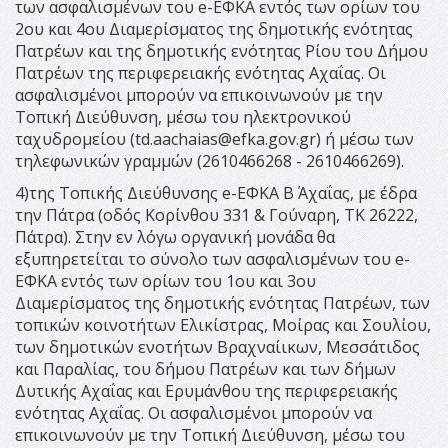
των ασφαλισμένων του e-ΕΦΚΑ εντός των ορίων του
2ου και 4ου Διαμερίσματος της δημοτικής ενότητας
Πατρέων και της δημοτικής ενότητας Ρίου του Δήμου
Πατρέων της περιφερειακής ενότητας Αχαΐας. Οι
ασφαλισμένοι μπορούν να επικοινωνούν με την
Τοπική Διεύθυνση, μέσω του ηλεκτρονικού
ταχυδρομείου (
td.aachaias@efka.gov.gr
) ή μέσω των
τηλεφωνικών γραμμών (2610466268 - 2610466269).
4)της Τοπικής Διεύθυνσης e-ΕΦΚΑ Β΄ Αχαΐας, με έδρα
την Πάτρα (οδός Kορίνθου 331 & Γούναρη, ΤΚ 26222,
Πάτρα). Στην εν λόγω οργανική μονάδα θα
εξυπηρετείται το σύνολο των ασφαλισμένων του e-
ΕΦΚΑ εντός των ορίων του 1ου και 3ου
Διαμερίσματος της δημοτικής ενότητας Πατρέων, των
τοπικών κοινοτήτων Ελικίστρας, Μοίρας και Σουλίου,
των δημοτικών ενοτήτων Βραχναίικων, Μεσσάτιδος
και Παραλίας, του δήμου Πατρέων και των δήμων
Δυτικής Αχαΐας και Ερυμάνθου της περιφερειακής
ενότητας Αχαΐας. Οι ασφαλισμένοι μπορούν να
επικοινωνούν με την Τοπική Διεύθυνση, μέσω του