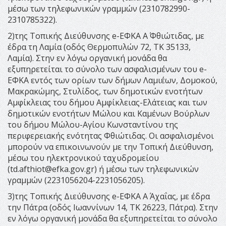
μέσω των τηλεφωνικών γραμμών (2310782990-
2310785322).
2)της Τοπικής Διεύθυνσης e-ΕΦΚΑ Α΄ Φθιώτιδας, με
έδρα τη Λαμία (οδός Θερμοπυλών 72, ΤΚ 35133,
Λαμία). Στην εν λόγω οργανική μονάδα θα
εξυπηρετείται το σύνολο των ασφαλισμένων του e-
ΕΦΚΑ εντός των ορίων των δήμων Λαμιέων, Δομοκού,
Μακρακώμης, Στυλίδος, των δημοτικών ενοτήτων
Αμφίκλειας του δήμου Αμφίκλειας-Ελάτειας και των
δημοτικών ενοτήτων Μώλου και Καμένων Βούρλων
του δήμου Μώλου-Αγίου Κωνσταντίνου της
περιφερειακής ενότητας Φθιώτιδας. Οι ασφαλισμένοι
μπορούν να επικοινωνούν με την Τοπική Διεύθυνση,
μέσω του ηλεκτρονικού ταχυδρομείου
(
td.afthiot@efka.gov.gr
) ή μέσω των τηλεφωνικών
γραμμών (2231056204-2231056205).
3)της Τοπικής Διεύθυνσης e-ΕΦΚΑ Α΄ Αχαΐας, με έδρα
την Πάτρα (οδός Ιωαννίνων 14, ΤΚ 26223, Πάτρα). Στην
εν λόγω οργανική μονάδα θα εξυπηρετείται το σύνολο