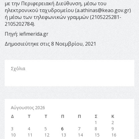
με την Περιφερειακή Διεύθυνση, μέσω του
ηλεκτρονικού ταχυδρομείου (
a.athinas@keao.gov.gr
)
ή μέσω των τηλεφωνικών γραμμών (2105225281-
2105202784).
Πηγή: iefimerida.gr
Δημοσιεύτηκε στις 8 Νοεμβρίου, 2021
Σχόλια
Αύγουστος 2026
Δ
Τ
Τ
Π
Π
Σ
Κ
1
2
3
4
5
6
7
8
9
10
11
12
13
14
15
16