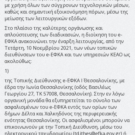
με χρήση όλων των σύγχρονων τεχνολογικών μέσων,
καθώς και σημαντική εξοικονόμηση πόρων, μέσω της
μείωσης των λειτουργικών εξόδων.
Στο πλαίσιο της καλύτερης οργάνωσης και
απλούστευσης των διαδικασιών, η διοίκηση του e-
ΕΦΚΑ ανακοινώνει την έναρξη λειτουργίας, από την
Τετάρτη, 10 Νοεμβρίου 2021, των νέων τοπικών
διευθύνσεων του e-ΕΦΚΑ και των υπηρεσιών ΚΕΑΟ ως
ακολούθως:
1)
της Τοπικής Διεύθυνσης e-ΕΦΚΑ Ι΄ Θεσσαλονίκης, με
έδρα την Ιωνία Θεσσαλονίκης (οδός Βασιλέως
Γεωργίου 27, ΤΚ 57008, Θεσσαλονίκη). Στην εν λόγω
οργανική μονάδα θα εξυπηρετείται το σύνολο των
ασφαλισμένων του e-ΕΦΚΑ εντός των ορίων των
δήμων Δέλτα και Χαλκηδόνος της περιφερειακής
ενότητας Θεσσαλονίκης. Οι ασφαλισμένοι μπορούν να
επικοινωνούν με την Τοπική Διεύθυνση, μέσω του
ηλεκτρονικού ταχυδρομείου (
td.ithes@efka.gov.gr
) ή