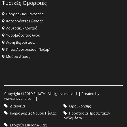
Φυσικές Ομορφιές
Βόρρας - Καϊμάκτσαλαν
Καταρράκτες Έδεσσας
Λουτράκι - Λουτρά
Υδροβιότοπος Άγρα
Λίμνη Βεγορίτιδα
Πηγές Λουτρακίου (Πόζαρ)
Μαύρο Δάσος
Copyright © 2019 PellaTv - All rights reserved. | Created by
www.aneveno.com
|
Διαύγεια
Όροι Χρήσης
Πληροφορίες Νομού Πέλλας
Προστασία Προσωπικών
Δεδομένων
Στοιχεία Επικοινωνίας