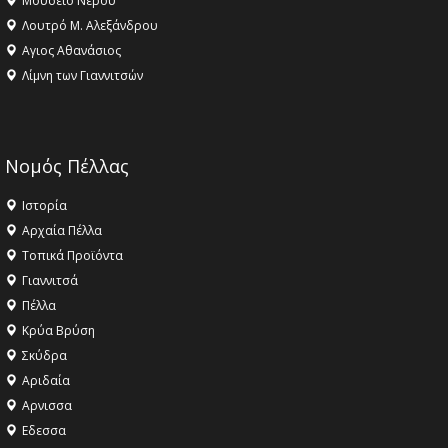
Μουσείο Νερού
Λουτρό Μ. Αλεξάνδρου
Αγιος Αθανάσιος
Λίμνη των Γιαννιτσών
Νομός Πέλλας
Ιστορία
Αρχαία Πέλλα
Τοπικά Προϊόντα
Γιαννιτσά
Πέλλα
Κρύα Βρύση
Σκύδρα
Αριδαία
Aρνισσα
Eδεσσα