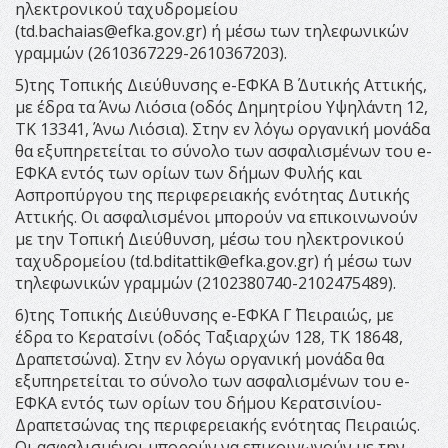
ηλεκτρονικού ταχυδρομείου
(
td.bachaias@efka.gov.gr
) ή μέσω των τηλεφωνικών
γραμμών (2610367229-2610367203).
5)της Τοπικής Διεύθυνσης e-ΕΦΚΑ Β΄ Δυτικής Αττικής,
με έδρα τα Άνω Λιόσια (οδός Δημητρίου Υψηλάντη 12,
ΤΚ 13341, Άνω Λιόσια). Στην εν λόγω οργανική μονάδα
θα εξυπηρετείται το σύνολο των ασφαλισμένων του e-
ΕΦΚΑ εντός των ορίων των δήμων Φυλής και
Ασπροπύργου της περιφερειακής ενότητας Δυτικής
Αττικής. Οι ασφαλισμένοι μπορούν να επικοινωνούν
με την Τοπική Διεύθυνση, μέσω του ηλεκτρονικού
ταχυδρομείου (
td.bditattik@efka.gov.gr
) ή μέσω των
τηλεφωνικών γραμμών (2102380740-2102475489).
6)της Τοπικής Διεύθυνσης e-ΕΦΚΑ Γ΄ Πειραιώς, με
έδρα το Κερατσίνι (οδός Ταξιαρχών 128, ΤΚ 18648,
Δραπετσώνα). Στην εν λόγω οργανική μονάδα θα
εξυπηρετείται το σύνολο των ασφαλισμένων του e-
ΕΦΚΑ εντός των ορίων του δήμου Κερατσινίου-
Δραπετσώνας της περιφερειακής ενότητας Πειραιώς.
Οι ασφαλισμένοι μπορούν να επικοινωνούν με την