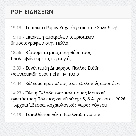
ΡΟΉ ΕΙΔΉΣΕΩΝ
19:13 -
Το πρώτο Puppy Yoga έρχεται στην Χαλκιδική!
19:10 -
Επίσκεψη αυστραλών τουριστικών
δημοσιογράφων στην Πέλλα
18:56 -
Βάζουμε τα μπάζα στη θέση τους –
Προλαμβάνουμε τις πυρκαγιές
13:39 -
Συνέντευξη Δημάρχου Πέλλας Στάθη
Φουντουκίδη στον Pella FM 103,3
14:44 -
Κάλεσμα προς όλους τους εθελοντές αιμοδότες
14:23 -
Όλη η Ελλάδα ένας πολιτισμός Μουσική
εγκατάσταση Πόλεμος και «Ειρήνη;» 5, 6 Αυγούστου 2026
| Αρχαία Έδεσσα, Αρχαιολογικός Χώρος Λόγγου
14:19 -
Τοποθέτηση Λάκη Βασιλειάδη για την
Αναθεώρηση του Συντάγματος: «Σε τέτοιες κορυφαίες
θεσμικές διαδικασίες υπάρχει μόνο η ευθύνη απέναντι
στις επόμενες γενιές»