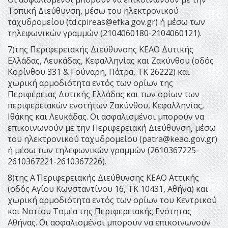
Τοπική Διεύθυνση, μέσω του ηλεκτρονικού
ταχυδρομείου (
td.cpireas@efka.gov.gr
) ή μέσω των
τηλεφωνικών γραμμών (2104060180-2104060121).
7)της Περιφερειακής Διεύθυνσης ΚΕΑΟ Δυτικής
Ελλάδας, Λευκάδας, Κεφαλληνίας και Ζακύνθου (οδός
Κορίνθου 331 & Γούναρη, Πάτρα, ΤΚ 26222) και
χωρική αρμοδιότητα εντός των ορίων της
Περιφέρειας Δυτικής Ελλάδας και των ορίων των
περιφερειακών ενοτήτων Ζακύνθου, Κεφαλληνίας,
Ιθάκης και Λευκάδας. Οι ασφαλισμένοι μπορούν να
επικοινωνούν με την Περιφερειακή Διεύθυνση, μέσω
του ηλεκτρονικού ταχυδρομείου (
patra@keao.gov.gr
)
ή μέσω των τηλεφωνικών γραμμών (2610367225-
2610367221-2610367226).
8)της Α΄ Περιφερειακής Διεύθυνσης ΚΕΑΟ Αττικής
(οδός Αγίου Κωνσταντίνου 16, ΤΚ 10431, Αθήνα) και
χωρική αρμοδιότητα εντός των ορίων του Κεντρικού
και Νοτίου Τομέα της Περιφερειακής Ενότητας
Αθήνας. Οι ασφαλισμένοι μπορούν να επικοινωνούν