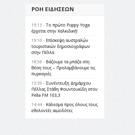
ΡΟΉ ΕΙΔΉΣΕΩΝ
19:13 -
Το πρώτο Puppy Yoga
έρχεται στην Χαλκιδική!
19:10 -
Επίσκεψη αυστραλών
τουριστικών δημοσιογράφων
στην Πέλλα
18:56 -
Βάζουμε τα μπάζα στη
θέση τους – Προλαμβάνουμε τις
πυρκαγιές
13:39 -
Συνέντευξη Δημάρχου
Πέλλας Στάθη Φουντουκίδη στον
Pella FM 103,3
14:44 -
Κάλεσμα προς όλους τους
εθελοντές αιμοδότες
14:23 -
Όλη η Ελλάδα ένας
πολιτισμός Μουσική
εγκατάσταση Πόλεμος και