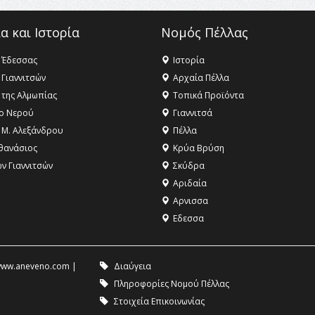
α και Ιστορία
Νομός Πέλλας
 Έδεσσας
Ιστορία
 Γιαννιτσών
Αρχαία Πέλλα
 της Αλμωπίας
Τοπικά Προϊόντα
ο Νερού
Γιαννιτσά
 Μ. Αλεξάνδρου
Πέλλα
θανάσιος
Κρύα Βρύση
ων Γιαννιτσών
Σκύδρα
Αριδαία
Aρνισσα
Eδεσσα
ww.aneveno.com
|
Διαύγεια
Πληροφορίες Νομού Πέλλας
Στοιχεία Επικοινωνίας