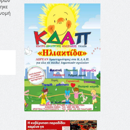
φόρων
θηκε
ονομή