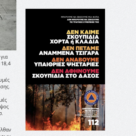
για
18,4
ωμές
σης.
μές
ύψος
σ.
ήλθαν