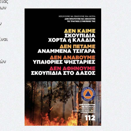
είας
ιων
ν
ίναι
κών