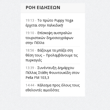
ΡΟΉ ΕΙΔΉΣΕΩΝ
19:13 -
Το πρώτο Puppy Yoga
έρχεται στην Χαλκιδική!
19:10 -
Επίσκεψη αυστραλών
τουριστικών δημοσιογράφων
στην Πέλλα
18:56 -
Βάζουμε τα μπάζα στη
θέση τους – Προλαμβάνουμε τις
πυρκαγιές
13:39 -
Συνέντευξη Δημάρχου
Πέλλας Στάθη Φουντουκίδη στον
Pella FM 103,3
14:44 -
Κάλεσμα προς όλους τους
εθελοντές αιμοδότες
14:23 -
Όλη η Ελλάδα ένας
πολιτισμός Μουσική
εγκατάσταση Πόλεμος και