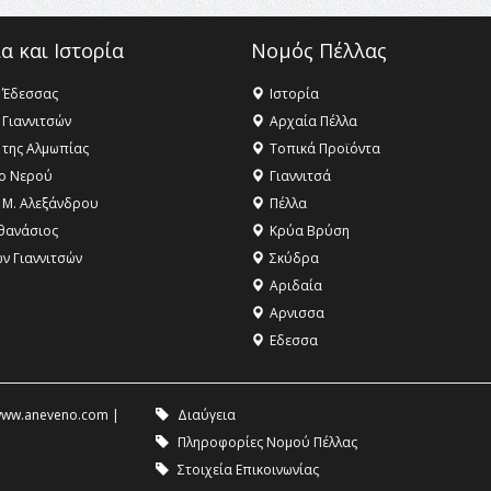
α και Ιστορία
Νομός Πέλλας
 Έδεσσας
Ιστορία
 Γιαννιτσών
Αρχαία Πέλλα
 της Αλμωπίας
Τοπικά Προϊόντα
ο Νερού
Γιαννιτσά
 Μ. Αλεξάνδρου
Πέλλα
θανάσιος
Κρύα Βρύση
ων Γιαννιτσών
Σκύδρα
Αριδαία
Aρνισσα
Eδεσσα
ww.aneveno.com
|
Διαύγεια
Πληροφορίες Νομού Πέλλας
Στοιχεία Επικοινωνίας