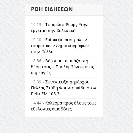
ΡΟΉ ΕΙΔΉΣΕΩΝ
19:13 -
Το πρώτο Puppy Yoga
έρχεται στην Χαλκιδική!
19:10 -
Επίσκεψη αυστραλών
τουριστικών δημοσιογράφων
στην Πέλλα
18:56 -
Βάζουμε τα μπάζα στη
θέση τους – Προλαμβάνουμε τις
πυρκαγιές
13:39 -
Συνέντευξη Δημάρχου
Πέλλας Στάθη Φουντουκίδη στον
Pella FM 103,3
14:44 -
Κάλεσμα προς όλους τους
εθελοντές αιμοδότες
14:23 -
Όλη η Ελλάδα ένας
πολιτισμός Μουσική
εγκατάσταση Πόλεμος και