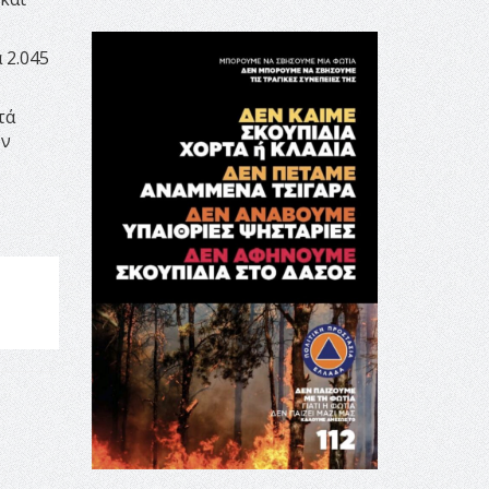
 2.045
τά
ον