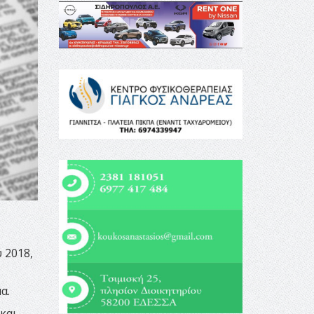
 2018,
α.
και