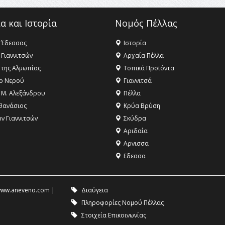
α και Ιστορία
Νομός Πέλλας
 Έδεσσας
Ιστορία
 Γιαννιτσών
Αρχαία Πέλλα
 της Αλμωπίας
Τοπικά Προϊόντα
ο Νερού
Γιαννιτσά
 Μ. Αλεξάνδρου
Πέλλα
θανάσιος
Κρύα Βρύση
ων Γιαννιτσών
Σκύδρα
Αριδαία
Aρνισσα
Eδεσσα
ww.aneveno.com
|
Διαύγεια
Πληροφορίες Νομού Πέλλας
Στοιχεία Επικοινωνίας