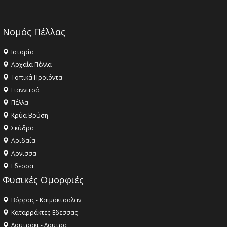
Νομός Πέλλας
Ιστορία
Αρχαία Πέλλα
Τοπικά Προϊόντα
Γιαννιτσά
Πέλλα
Κρύα Βρύση
Σκύδρα
Αριδαία
Aρνισσα
Eδεσσα
Φυσικές Ομορφιές
Βόρρας - Καϊμάκτσαλαν
Καταρράκτες Έδεσσας
Λουτράκι - Λουτρά