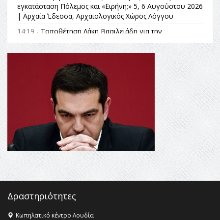
εγκατάσταση Πόλεμος και «Ειρήνη;» 5, 6 Αυγούστου 2026
| Αρχαία Έδεσσα, Αρχαιολογικός Χώρος Λόγγου
14:19 -
Τοποθέτηση Λάκη Βασιλειάδη για την
Αναθεώρηση του Συντάγματος: «Σε τέτοιες κορυφαίες
θεσμικές διαδικασίες υπάρχει μόνο η ευθύνη απέναντι
στις επόμενες γενιές»
16:35 -
Το πρόγραμμα του ΠΑΟΚ στον δεύτερο γύρο του
Champions League!
16:27 -
Όλυμπος: Εντάχθηκε στον Κατάλογο Παγκόσμιας
Κληρονομιάς της UNESCO – Ομόφωνη η απόφαση Ο
Όλυμπος αναγνωρίστηκε ως φυσικό και πολιτιστικό
αγαθό εξέχουσας οικουμενικής αξίας για την
ανθρωπότητα
16:18 -
ΕΝΟΡΙΑΚΕΣ ΚΑΛΟΚΑΙΡΙΝΕΣ ΔΡΑΣΕΙΣ ΓΙΑ ΠΑΙΔΙΑ
ΣΤΗΝ ΕΔΕΣΣΑ
Δραστηριότητες
Κωπηλατικό κέντρο Λουδία