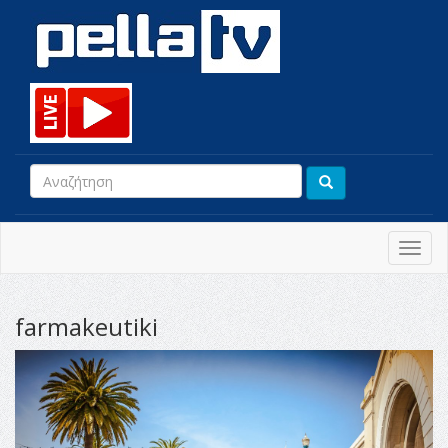
Toggl
navig
farmakeutiki