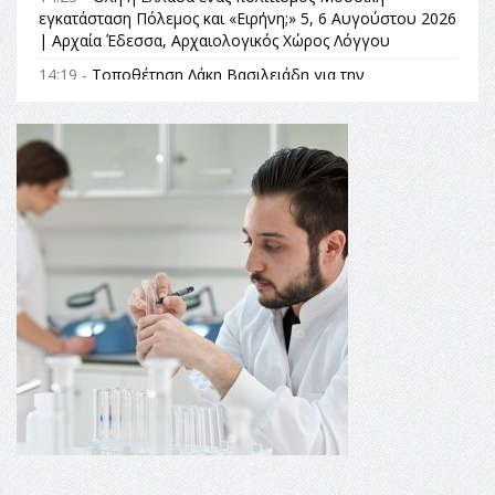
εγκατάσταση Πόλεμος και «Ειρήνη;» 5, 6 Αυγούστου 2026
| Αρχαία Έδεσσα, Αρχαιολογικός Χώρος Λόγγου
14:19 -
Τοποθέτηση Λάκη Βασιλειάδη για την
Αναθεώρηση του Συντάγματος: «Σε τέτοιες κορυφαίες
θεσμικές διαδικασίες υπάρχει μόνο η ευθύνη απέναντι
στις επόμενες γενιές»
16:35 -
Το πρόγραμμα του ΠΑΟΚ στον δεύτερο γύρο του
Champions League!
16:27 -
Όλυμπος: Εντάχθηκε στον Κατάλογο Παγκόσμιας
Κληρονομιάς της UNESCO – Ομόφωνη η απόφαση Ο
Όλυμπος αναγνωρίστηκε ως φυσικό και πολιτιστικό
αγαθό εξέχουσας οικουμενικής αξίας για την
ανθρωπότητα
16:18 -
ΕΝΟΡΙΑΚΕΣ ΚΑΛΟΚΑΙΡΙΝΕΣ ΔΡΑΣΕΙΣ ΓΙΑ ΠΑΙΔΙΑ
ΣΤΗΝ ΕΔΕΣΣΑ