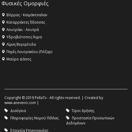
Φυσικές Ομορφιές
Βόρρας - Καϊμάκτσαλαν
Καταρράκτες Έδεσσας
Λουτράκι - Λουτρά
Υδροβιότοπος Άγρα
Λίμνη Βεγορίτιδα
Πηγές Λουτρακίου (Πόζαρ)
Μαύρο Δάσος
Copyright © 2019 PellaTv - All rights reserved. | Created by
www.aneveno.com
|
Διαύγεια
Όροι Χρήσης
Πληροφορίες Νομού Πέλλας
Προστασία Προσωπικών
Δεδομένων
Στοιχεία Επικοινωνίας