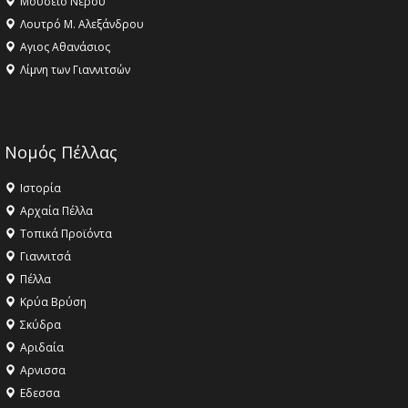
Μουσείο Νερού
Λουτρό Μ. Αλεξάνδρου
Αγιος Αθανάσιος
Λίμνη των Γιαννιτσών
Νομός Πέλλας
Ιστορία
Αρχαία Πέλλα
Τοπικά Προϊόντα
Γιαννιτσά
Πέλλα
Κρύα Βρύση
Σκύδρα
Αριδαία
Aρνισσα
Eδεσσα