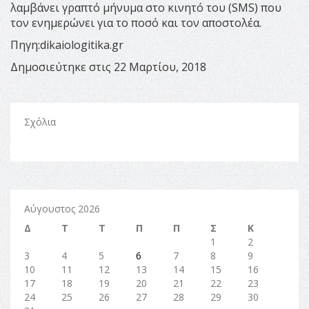
λαμβάνει γραπτό μήνυμα στο κινητό του (SMS) που
τον ενημερώνει για το ποσό και τον αποστολέα.
Πηγη:dikaiologitika.gr
Δημοσιεύτηκε στις 22 Μαρτίου, 2018
Σχόλια
Αύγουστος 2026
Δ
Τ
Τ
Π
Π
Σ
Κ
1
2
3
4
5
6
7
8
9
10
11
12
13
14
15
16
17
18
19
20
21
22
23
24
25
26
27
28
29
30