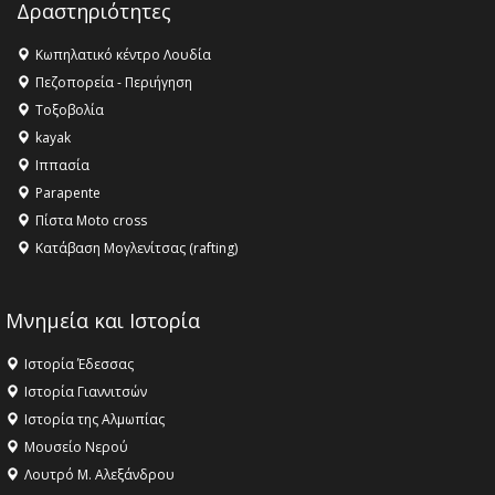
Δραστηριότητες
16:27 -
Όλυμπος: Εντάχθηκε στον Κατάλογο Παγκόσμιας
Κληρονομιάς της UNESCO – Ομόφωνη η απόφαση Ο
Κωπηλατικό κέντρο Λουδία
Όλυμπος αναγνωρίστηκε ως φυσικό και πολιτιστικό
Πεζοπορεία - Περιήγηση
αγαθό εξέχουσας οικουμενικής αξίας για την
Τοξοβολία
ανθρωπότητα
kayak
16:18 -
ΕΝΟΡΙΑΚΕΣ ΚΑΛΟΚΑΙΡΙΝΕΣ ΔΡΑΣΕΙΣ ΓΙΑ ΠΑΙΔΙΑ
Ιππασία
ΣΤΗΝ ΕΔΕΣΣΑ
Parapente
Πίστα Moto cross
Κατάβαση Μογλενίτσας (rafting)
Μνημεία και Ιστορία
Ιστορία Έδεσσας
Ιστορία Γιαννιτσών
Ιστορία της Αλμωπίας
Μουσείο Νερού
Λουτρό Μ. Αλεξάνδρου