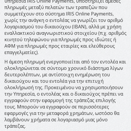
υπηρεσία IRIS Online Payments, υποστηρίζει άμεσες
πληρωμές μεταξύ πελατών των τραπεζών που
συμμετέχουν στο σύστημα IRIS Online Payments,
χωρίς την ανάγκη ο εντολέας να γνωρίζει τον αριθμό
λογαριασμού του δικαιούχου (IBAN), αλλά με χρήση
εναλλακτικού αναγνωριστικού στοιχείου (π.χ. αριθμός
κινητού τηλεφώνου για πληρωμές προς ιδιώτες ή
ΑΦΜ για πληρωμές προς εταιρίες και ελεύθερους
επαγγελματίες).
Η άμεση πληρωμή ενεργοποιείται από τον εντολέα και
ολοκληρώνεται σε σύντομο χρονικό διάστημα λίγων
δευτερολέπτων, με αντίστοιχη ενημέρωση του
δικαιούχου και του εντολέα για την επιτυχή
ολοκλήρωσή της. Προκειμένου να χρησιμοποιήσουν
την Υπηρεσία, ο εντολέας και ο δικαιούχος πρέπει να
εγγραφούν στην εφαρμογή της τράπεζας επιλογής
τους. Μπορούν να εγγραφούν σε περισσότερες
εφαρμογές για την μεταφορά χρημάτων, ωστόσο θα
λαμβάνουν χρήματα σε λογαριασμό μιας μόνο
τράπεζας.