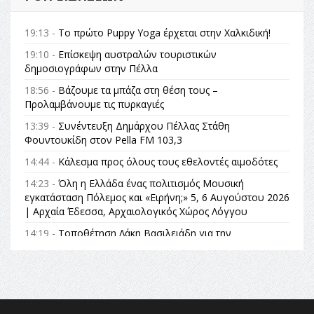
19:13 -
Το πρώτο Puppy Yoga έρχεται στην Χαλκιδική!
19:10 -
Επίσκεψη αυστραλών τουριστικών
δημοσιογράφων στην Πέλλα
18:56 -
Βάζουμε τα μπάζα στη θέση τους –
Προλαμβάνουμε τις πυρκαγιές
13:39 -
Συνέντευξη Δημάρχου Πέλλας Στάθη
Φουντουκίδη στον Pella FM 103,3
14:44 -
Κάλεσμα προς όλους τους εθελοντές αιμοδότες
14:23 -
Όλη η Ελλάδα ένας πολιτισμός Μουσική
εγκατάσταση Πόλεμος και «Ειρήνη;» 5, 6 Αυγούστου 2026
| Αρχαία Έδεσσα, Αρχαιολογικός Χώρος Λόγγου
14:19 -
Τοποθέτηση Λάκη Βασιλειάδη για την
Αναθεώρηση του Συντάγματος: «Σε τέτοιες κορυφαίες
θεσμικές διαδικασίες υπάρχει μόνο η ευθύνη απέναντι
στις επόμενες γενιές»
16:35 -
Το πρόγραμμα του ΠΑΟΚ στον δεύτερο γύρο του
Champions League!