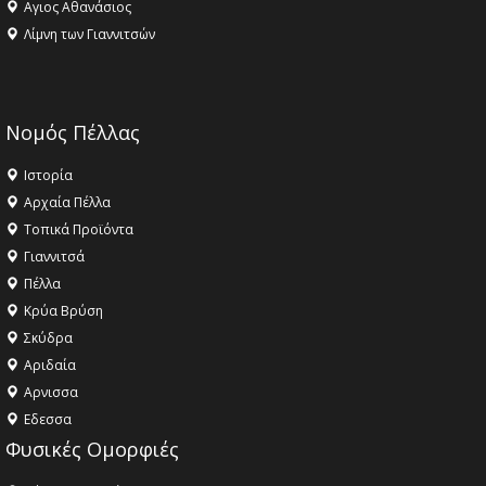
Αγιος Αθανάσιος
Λίμνη των Γιαννιτσών
Νομός Πέλλας
Ιστορία
Αρχαία Πέλλα
Τοπικά Προϊόντα
Γιαννιτσά
Πέλλα
Κρύα Βρύση
Σκύδρα
Αριδαία
Aρνισσα
Eδεσσα
Φυσικές Ομορφιές