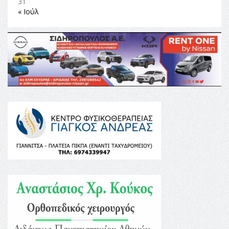
31
« Ιούλ