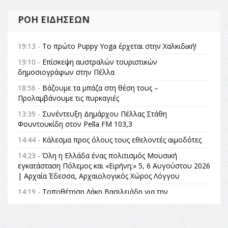
ΡΟΉ ΕΙΔΉΣΕΩΝ
19:13 -
Το πρώτο Puppy Yoga έρχεται στην Χαλκιδική!
19:10 -
Επίσκεψη αυστραλών τουριστικών
δημοσιογράφων στην Πέλλα
18:56 -
Βάζουμε τα μπάζα στη θέση τους –
Προλαμβάνουμε τις πυρκαγιές
13:39 -
Συνέντευξη Δημάρχου Πέλλας Στάθη
Φουντουκίδη στον Pella FM 103,3
14:44 -
Κάλεσμα προς όλους τους εθελοντές αιμοδότες
14:23 -
Όλη η Ελλάδα ένας πολιτισμός Μουσική
εγκατάσταση Πόλεμος και «Ειρήνη;» 5, 6 Αυγούστου 2026
| Αρχαία Έδεσσα, Αρχαιολογικός Χώρος Λόγγου
14:19 -
Τοποθέτηση Λάκη Βασιλειάδη για την
Αναθεώρηση του Συντάγματος: «Σε τέτοιες κορυφαίες
θεσμικές διαδικασίες υπάρχει μόνο η ευθύνη απέναντι
στις επόμενες γενιές»