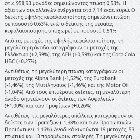
στις 958,93 μονάδες σημειώνοντας πτώση 0,53%. Η
αξία των συναλλαγών ανέρχεται στα 7,14 εκατ. ευρώ. Ο
δείκτης υψηλής κεφαλαιοποίησης σημειώνει πτώση
σε ποσοστό 0,63%, ενώ ο δείκτης της μεσαίας
κεφαλαιοποίησης υποχωρεί σε ποσοστό 0,51%.
Από τις μετοχές της υψηλής κεφαλαιοποίησης, τη
μεγαλύτερη άνοδο καταγράφουν οι μετοχές της
Ελλάκτωρ (+2,59%), της ΔΕΗ (+0,59%) και της Coca Cola
HBC (+0,27%).
Αντιθέτως, τη μεγαλύτερη πτώση καταγράφουν οι
μετοχές της Alpha Bank (-1,52%), της Eurobank
(-1,46%), της Μυτιληναίος (-1,46%) και της Motor Oil
(-1,04%). Από τους επιμέρους δείκτες, τη μεγαλύτερη
άνοδο σημειώνουν οι δείκτες των Ασφαλειών
(+1,00%) και των Τροφίμων (+0,26%).
Αντιθέτως, τις μεγαλύτερες απώλειες καταγράφουν οι
δείκτες των Τραπεζών (-1,38%) και των Προσωπικών
Προϊόντων (-1,16%). Ανοδικά κινούνται 19 μετοχές, 53
πτωτικά και 13 παραμένουν σταθερές. Τη μεγαλύτερη