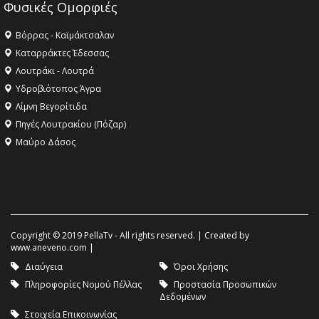
Φυσικές Ομορφιές
Βόρρας - Καϊμάκτσαλαν
Καταρράκτες Έδεσσας
Λουτράκι - Λουτρά
Υδροβιότοπος Άγρα
Λίμνη Βεγορίτιδα
Πηγές Λουτρακίου (Πόζαρ)
Μαύρο Δάσος
Copyright © 2019 PellaTv - All rights reserved. | Created by
www.aneveno.com
|
Διαύγεια
Όροι Χρήσης
Πληροφορίες Νομού Πέλλας
Προστασία Προσωπικών
Δεδομένων
Στοιχεία Επικοινωνίας