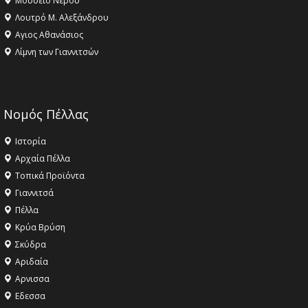
Μουσείο Νερού
Λουτρό Μ. Αλεξάνδρου
Αγιος Αθανάσιος
Λίμνη των Γιαννιτσών
Νομός Πέλλας
Ιστορία
Αρχαία Πέλλα
Τοπικά Προϊόντα
Γιαννιτσά
Πέλλα
Κρύα Βρύση
Σκύδρα
Αριδαία
Aρνισσα
Eδεσσα