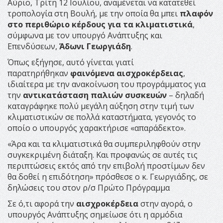
Αύριο, Τρίτη 12 Ιουλίου, αναμένεται να κατατεθεί
τροπολογία στη Βουλή, με την οποία θα μπει
πλαφόν
στο περιθώριο κέρδους για τα κλιματιστικά
,
σύμφωνα με τον υπουργό Ανάπτυξης και
Επενδύσεων,
Άδωνι Γεωργιάδη
.
Όπως εξήγησε, αυτό γίνεται γιατί
παρατηρήθηκαν
φαινόμενα αισχροκέρδειας
,
ιδιαίτερα με την ανακοίνωση του προγράμματος για
την
αντικατάσταση παλιών συσκευών
– δηλαδή
καταγράφηκε πολύ μεγάλη αύξηση στην τιμή των
κλιματιστικών σε πολλά καταστήματα, γεγονός το
οποίο ο υπουργός χαρακτήρισε «απαράδεκτο».
«Άρα και τα κλιματιστικά θα συμπεριληφθούν στην
συγκεκριμένη διάταξη. Και προφανώς σε αυτές τις
περιπτώσεις εκτός από την επιβολή προστίμων δεν
θα δοθεί η επιδότηση» πρόσθεσε ο κ. Γεωργιάδης, σε
δηλώσεις του στον ρ/σ Πρώτο Πρόγραμμα
Σε ό,τι αφορά την
αισχροκέρδεια
στην αγορά, ο
υπουργός Ανάπτυξης σημείωσε ότι η αρμόδια