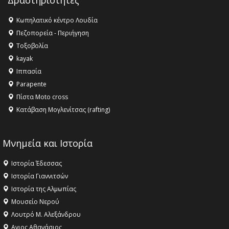
Δραστηριότητες
16:27 -
Όλυμπος: Εντάχθηκε στον Κατάλογο Παγκόσμιας
Κληρονομιάς της UNESCO – Ομόφωνη η απόφαση Ο
Κωπηλατικό κέντρο Λουδία
Όλυμπος αναγνωρίστηκε ως φυσικό και πολιτιστικό
Πεζοπορεία - Περιήγηση
αγαθό εξέχουσας οικουμενικής αξίας για την
Τοξοβολία
ανθρωπότητα
kayak
16:18 -
ΕΝΟΡΙΑΚΕΣ ΚΑΛΟΚΑΙΡΙΝΕΣ ΔΡΑΣΕΙΣ ΓΙΑ ΠΑΙΔΙΑ
Ιππασία
ΣΤΗΝ ΕΔΕΣΣΑ
Parapente
Πίστα Moto cross
Κατάβαση Μογλενίτσας (rafting)
Μνημεία και Ιστορία
Ιστορία Έδεσσας
Ιστορία Γιαννιτσών
Ιστορία της Αλμωπίας
Μουσείο Νερού
Λουτρό Μ. Αλεξάνδρου
Αγιος Αθανάσιος