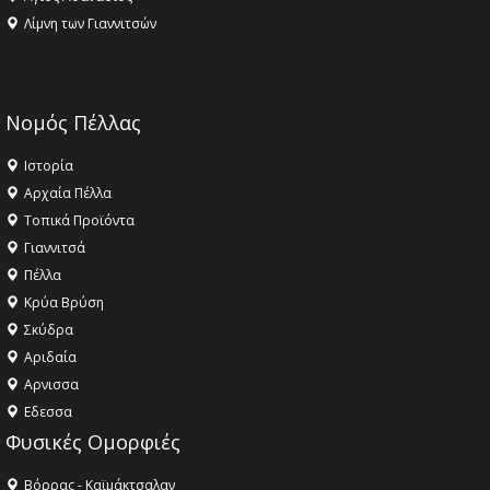
Λίμνη των Γιαννιτσών
Νομός Πέλλας
Ιστορία
Αρχαία Πέλλα
Τοπικά Προϊόντα
Γιαννιτσά
Πέλλα
Κρύα Βρύση
Σκύδρα
Αριδαία
Aρνισσα
Eδεσσα
Φυσικές Ομορφιές
Βόρρας - Καϊμάκτσαλαν