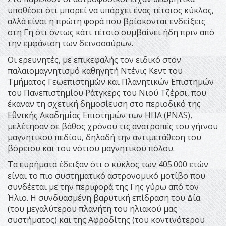
υποθέσει ότι μπορεί να υπάρχει ένας τέτοιος κύκλος,
αλλά είναι η πρώτη φορά που βρίσκονται ενδείξεις
στη Γη ότι όντως κάτι τέτοιο συμβαίνει ήδη πριν από
την εμφάνιση των δεινοσαύρων.
Οι ερευνητές, με επικεφαλής τον ειδικό στον
παλαιομαγνητισμό καθηγητή Ντένις Κεντ του
Τμήματος Γεωεπιστημών και Πλανητικών Επιστημών
του Πανεπιστημίου Ράτγκερς του Νιού Τζέρσι, που
έκαναν τη σχετική δημοσίευση στο περιοδικό της
Εθνικής Ακαδημίας Επιστημών των ΗΠΑ (PNAS),
μελέτησαν σε βάθος χρόνου τις ανατροπές του γήινου
μαγνητικού πεδίου, δηλαδή την αντιμετάθεση του
βόρειου και του νότιου μαγνητικού πόλου.
Τα ευρήματα έδειξαν ότι ο κύκλος των 405.000 ετών
είναι το πιο συστηματικό αστρονομικό μοτίβο που
συνδέεται με την περιφορά της Γης γύρω από τον
Ήλιο. Η συνδυασμένη βαρυτική επίδραση του Δία
(του μεγαλύτερου πλανήτη του ηλιακού μας
συστήματος) και της Αφροδίτης (του κοντινότερου