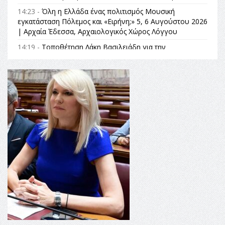
14:23 -
Όλη η Ελλάδα ένας πολιτισμός Μουσική
εγκατάσταση Πόλεμος και «Ειρήνη;» 5, 6 Αυγούστου 2026
| Αρχαία Έδεσσα, Αρχαιολογικός Χώρος Λόγγου
14:19 -
Τοποθέτηση Λάκη Βασιλειάδη για την
Αναθεώρηση του Συντάγματος: «Σε τέτοιες κορυφαίες
θεσμικές διαδικασίες υπάρχει μόνο η ευθύνη απέναντι
στις επόμενες γενιές»
16:35 -
Το πρόγραμμα του ΠΑΟΚ στον δεύτερο γύρο του
Champions League!
16:27 -
Όλυμπος: Εντάχθηκε στον Κατάλογο Παγκόσμιας
Κληρονομιάς της UNESCO – Ομόφωνη η απόφαση Ο
Όλυμπος αναγνωρίστηκε ως φυσικό και πολιτιστικό
αγαθό εξέχουσας οικουμενικής αξίας για την
ανθρωπότητα
16:18 -
ΕΝΟΡΙΑΚΕΣ ΚΑΛΟΚΑΙΡΙΝΕΣ ΔΡΑΣΕΙΣ ΓΙΑ ΠΑΙΔΙΑ
ΣΤΗΝ ΕΔΕΣΣΑ