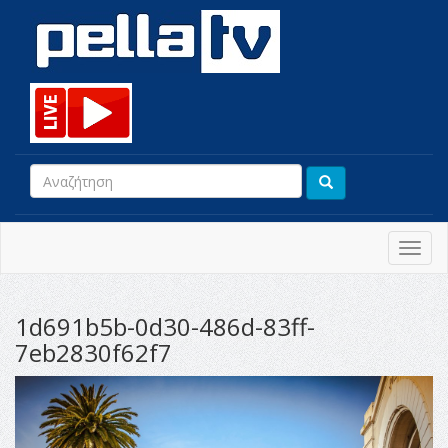
Toggl
navig
1d691b5b-0d30-486d-83ff-
7eb2830f62f7