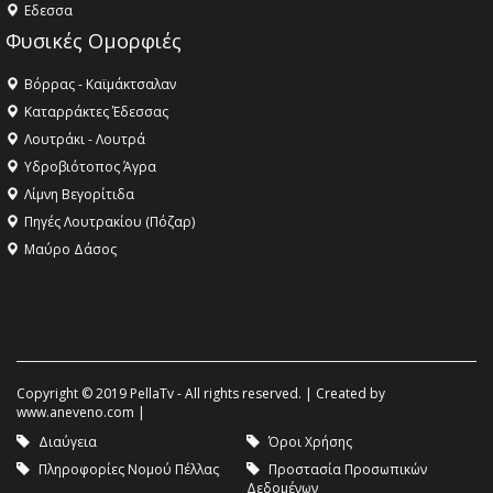
Eδεσσα
Φυσικές Ομορφιές
Βόρρας - Καϊμάκτσαλαν
Καταρράκτες Έδεσσας
Λουτράκι - Λουτρά
Υδροβιότοπος Άγρα
Λίμνη Βεγορίτιδα
Πηγές Λουτρακίου (Πόζαρ)
Μαύρο Δάσος
Copyright © 2019 PellaTv - All rights reserved. | Created by
www.aneveno.com
|
Διαύγεια
Όροι Χρήσης
Πληροφορίες Νομού Πέλλας
Προστασία Προσωπικών
Δεδομένων