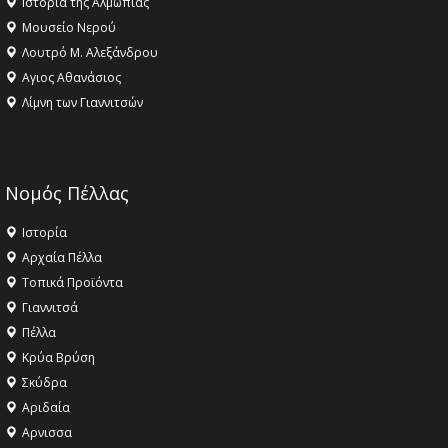
Ιστορία της Αλμωπίας
Μουσείο Νερού
Λουτρό Μ. Αλεξάνδρου
Αγιος Αθανάσιος
Λίμνη των Γιαννιτσών
Νομός Πέλλας
Ιστορία
Αρχαία Πέλλα
Τοπικά Προϊόντα
Γιαννιτσά
Πέλλα
Κρύα Βρύση
Σκύδρα
Αριδαία
Aρνισσα