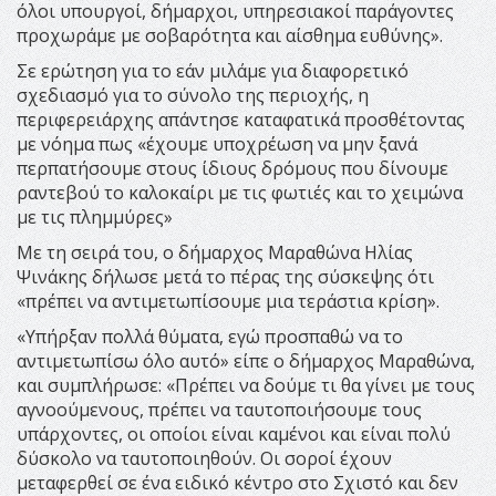
όλοι υπουργοί, δήμαρχοι, υπηρεσιακοί παράγοντες
προχωράμε με σοβαρότητα και αίσθημα ευθύνης».
Σε ερώτηση για το εάν μιλάμε για διαφορετικό
σχεδιασμό για το σύνολο της περιοχής, η
περιφερειάρχης απάντησε καταφατικά προσθέτοντας
με νόημα πως «έχουμε υποχρέωση να μην ξανά
περπατήσουμε στους ίδιους δρόμους που δίνουμε
ραντεβού το καλοκαίρι με τις φωτιές και το χειμώνα
με τις πλημμύρες»
Με τη σειρά του, ο δήμαρχος Μαραθώνα Ηλίας
Ψινάκης δήλωσε μετά το πέρας της σύσκεψης ότι
«πρέπει να αντιμετωπίσουμε μια τεράστια κρίση».
«Υπήρξαν πολλά θύματα, εγώ προσπαθώ να το
αντιμετωπίσω όλο αυτό» είπε ο δήμαρχος Μαραθώνα,
και συμπλήρωσε: «Πρέπει να δούμε τι θα γίνει με τους
αγνοούμενους, πρέπει να ταυτοποιήσουμε τους
υπάρχοντες, οι οποίοι είναι καμένοι και είναι πολύ
δύσκολο να ταυτοποιηθούν. Οι σοροί έχουν
μεταφερθεί σε ένα ειδικό κέντρο στο Σχιστό και δεν