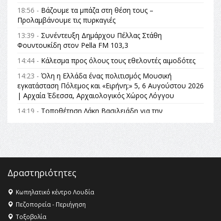
18:56 -
Βάζουμε τα μπάζα στη θέση τους –
Προλαμβάνουμε τις πυρκαγιές
13:39 -
Συνέντευξη Δημάρχου Πέλλας Στάθη
Φουντουκίδη στον Pella FM 103,3
14:44 -
Κάλεσμα προς όλους τους εθελοντές αιμοδότες
14:23 -
Όλη η Ελλάδα ένας πολιτισμός Μουσική
εγκατάσταση Πόλεμος και «Ειρήνη;» 5, 6 Αυγούστου 2026
| Αρχαία Έδεσσα, Αρχαιολογικός Χώρος Λόγγου
14:19 -
Τοποθέτηση Λάκη Βασιλειάδη για την
Αναθεώρηση του Συντάγματος: «Σε τέτοιες κορυφαίες
θεσμικές διαδικασίες υπάρχει μόνο η ευθύνη απέναντι
στις επόμενες γενιές»
16:35 -
Το πρόγραμμα του ΠΑΟΚ στον δεύτερο γύρο του
Champions League!
Δραστηριότητες
16:27 -
Όλυμπος: Εντάχθηκε στον Κατάλογο Παγκόσμιας
Κληρονομιάς της UNESCO – Ομόφωνη η απόφαση Ο
Κωπηλατικό κέντρο Λουδία
Όλυμπος αναγνωρίστηκε ως φυσικό και πολιτιστικό
Πεζοπορεία - Περιήγηση
αγαθό εξέχουσας οικουμενικής αξίας για την
Τοξοβολία
ανθρωπότητα