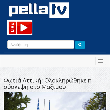
Toggl
navig
Φωτιά Αττική: Ολοκληρώθηκε η
σύσκεψη στο Μαξίμου