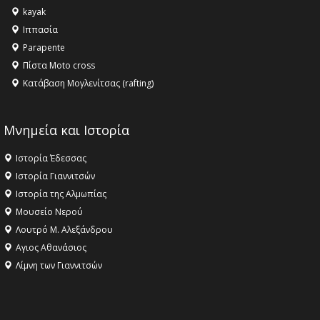
kayak
16:18 -
ΕΝΟΡΙΑΚΕΣ ΚΑΛΟΚΑΙΡΙΝΕΣ ΔΡΑΣΕΙΣ ΓΙΑ ΠΑΙΔΙΑ
Ιππασία
ΣΤΗΝ ΕΔΕΣΣΑ
Parapente
Πίστα Moto cross
Κατάβαση Μογλενίτσας (rafting)
Μνημεία και Ιστορία
Ιστορία Έδεσσας
Ιστορία Γιαννιτσών
Ιστορία της Αλμωπίας
Μουσείο Νερού
Λουτρό Μ. Αλεξάνδρου
Αγιος Αθανάσιος
Λίμνη των Γιαννιτσών