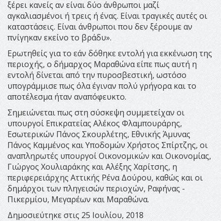
ξέρει κανείς αν είναι δύο άνθρωποι μαζί
αγκαλιασμένοι ή τρεις ή ένας. Είναι τραγικές αυτές οι
καταστάσεις. Είναι άνθρωποι που δεν ξέρουμε αν
πνίγηκαν εκείνο το βράδυ».
Ερωτηθείς για το εάν δόθηκε εντολή για εκκένωση της
περιοχής, ο δήμαρχος Μαραθώνα είπε πως αυτή η
εντολή δίνεται από την πυροσβεστική, ωστόσο
υπογράμμισε πως όλα έγιναν πολύ γρήγορα και το
αποτέλεσμα ήταν αναπόφευκτο.
Σημειώνεται πως στη σύσκεψη συμμετείχαν οι
υπουργοί Επικρατείας Αλέκος Φλαμπουράρης,
Εσωτερικών Πάνος Σκουρλέτης, Εθνικής Άμυνας
Πάνος Καμμένος και Υποδομών Χρήστος Σπίρτζης, οι
αναπληρωτές υπουργοί Οικονομικών και Οικονομίας,
Γιώργος Χουλιαράκης και Αλέξης Χαρίτσης, η
περιφερειάρχης Αττικής Ρένα Δούρου, καθώς και οι
δημάρχοι των πληγεισών περιοχών, Ραφήνας -
Πικερμίου, Μεγαρέων και Μαραθώνα.
Δημοσιεύτηκε στις 25 Ιουλίου, 2018