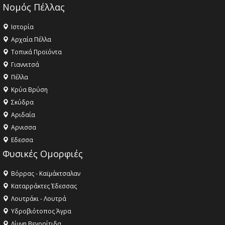
Νομός Πέλλας
Ιστορία
Αρχαία Πέλλα
Τοπικά Προϊόντα
Γιαννιτσά
Πέλλα
Κρύα Βρύση
Σκύδρα
Αριδαία
Aρνισσα
Eδεσσα
Φυσικές Ομορφιές
Βόρρας - Καϊμάκτσαλαν
Καταρράκτες Έδεσσας
Λουτράκι - Λουτρά
Υδροβιότοπος Άγρα
Λίμνη Βεγορίτιδα