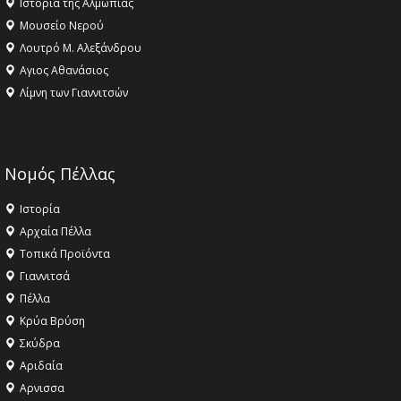
Ιστορία της Αλμωπίας
Μουσείο Νερού
Λουτρό Μ. Αλεξάνδρου
Αγιος Αθανάσιος
Λίμνη των Γιαννιτσών
Νομός Πέλλας
Ιστορία
Αρχαία Πέλλα
Τοπικά Προϊόντα
Γιαννιτσά
Πέλλα
Κρύα Βρύση
Σκύδρα
Αριδαία
Aρνισσα