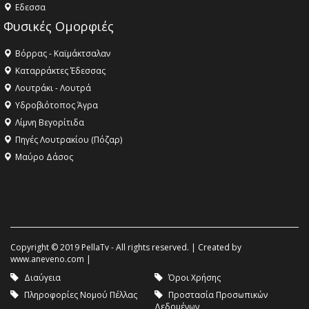
Eδεσσα
Φυσικές Ομορφιές
Βόρρας - Καϊμάκτσαλαν
Καταρράκτες Έδεσσας
Λουτράκι - Λουτρά
Υδροβιότοπος Άγρα
Λίμνη Βεγορίτιδα
Πηγές Λουτρακίου (Πόζαρ)
Μαύρο Δάσος
Copyright © 2019 PellaTv - All rights reserved. | Created by
www.aneveno.com
|
Διαύγεια
Όροι Χρήσης
Πληροφορίες Νομού Πέλλας
Προστασία Προσωπικών
Δεδομένων