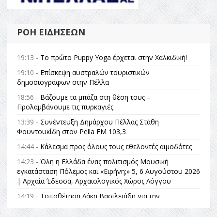
ΡΟΉ ΕΙΔΉΣΕΩΝ
19:13 -
Το πρώτο Puppy Yoga έρχεται στην Χαλκιδική!
19:10 -
Επίσκεψη αυστραλών τουριστικών
δημοσιογράφων στην Πέλλα
18:56 -
Βάζουμε τα μπάζα στη θέση τους –
Προλαμβάνουμε τις πυρκαγιές
13:39 -
Συνέντευξη Δημάρχου Πέλλας Στάθη
Φουντουκίδη στον Pella FM 103,3
14:44 -
Κάλεσμα προς όλους τους εθελοντές αιμοδότες
14:23 -
Όλη η Ελλάδα ένας πολιτισμός Μουσική
εγκατάσταση Πόλεμος και «Ειρήνη;» 5, 6 Αυγούστου 2026
| Αρχαία Έδεσσα, Αρχαιολογικός Χώρος Λόγγου
14:19 -
Τοποθέτηση Λάκη Βασιλειάδη για την
Αναθεώρηση του Συντάγματος: «Σε τέτοιες κορυφαίες
θεσμικές διαδικασίες υπάρχει μόνο η ευθύνη απέναντι