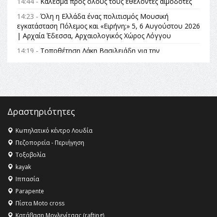
14:44 -
Κάλεσμα προς όλους τους εθελοντές αιμοδότες
14:23 -
Όλη η Ελλάδα ένας πολιτισμός Μουσική
εγκατάσταση Πόλεμος και «Ειρήνη;» 5, 6 Αυγούστου 2026
| Αρχαία Έδεσσα, Αρχαιολογικός Χώρος Λόγγου
14:19 -
Τοποθέτηση Λάκη Βασιλειάδη για την
Αναθεώρηση του Συντάγματος: «Σε τέτοιες κορυφαίες
θεσμικές διαδικασίες υπάρχει μόνο η ευθύνη απέναντι
στις επόμενες γενιές»
16:35 -
Το πρόγραμμα του ΠΑΟΚ στον δεύτερο γύρο του
Champions League!
Δραστηριότητες
16:27 -
Όλυμπος: Εντάχθηκε στον Κατάλογο Παγκόσμιας
Κληρονομιάς της UNESCO – Ομόφωνη η απόφαση Ο
Κωπηλατικό κέντρο Λουδία
Όλυμπος αναγνωρίστηκε ως φυσικό και πολιτιστικό
Πεζοπορεία - Περιήγηση
αγαθό εξέχουσας οικουμενικής αξίας για την
Τοξοβολία
ανθρωπότητα
kayak
16:18 -
ΕΝΟΡΙΑΚΕΣ ΚΑΛΟΚΑΙΡΙΝΕΣ ΔΡΑΣΕΙΣ ΓΙΑ ΠΑΙΔΙΑ
Ιππασία
ΣΤΗΝ ΕΔΕΣΣΑ
Parapente
Πίστα Moto cross
Κατάβαση Μογλενίτσας (rafting)