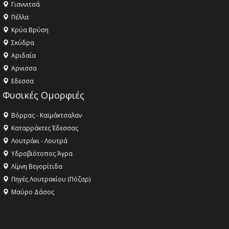
Γιαννιτσά
Πέλλα
Κρύα Βρύση
Σκύδρα
Αριδαία
Aρνισσα
Eδεσσα
Φυσικές Ομορφιές
Βόρρας - Καϊμάκτσαλαν
Καταρράκτες Έδεσσας
Λουτράκι - Λουτρά
Υδροβιότοπος Άγρα
Λίμνη Βεγορίτιδα
Πηγές Λουτρακίου (Πόζαρ)
Μαύρο Δάσος