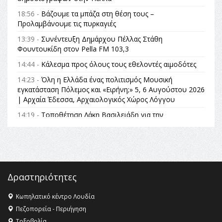
18:56 -
Βάζουμε τα μπάζα στη θέση τους –
Προλαμβάνουμε τις πυρκαγιές
13:39 -
Συνέντευξη Δημάρχου Πέλλας Στάθη
Φουντουκίδη στον Pella FM 103,3
14:44 -
Κάλεσμα προς όλους τους εθελοντές αιμοδότες
14:23 -
Όλη η Ελλάδα ένας πολιτισμός Μουσική
εγκατάσταση Πόλεμος και «Ειρήνη;» 5, 6 Αυγούστου 2026
| Αρχαία Έδεσσα, Αρχαιολογικός Χώρος Λόγγου
14:19 -
Τοποθέτηση Λάκη Βασιλειάδη για την
Αναθεώρηση του Συντάγματος: «Σε τέτοιες κορυφαίες
θεσμικές διαδικασίες υπάρχει μόνο η ευθύνη απέναντι
στις επόμενες γενιές»
16:35 -
Το πρόγραμμα του ΠΑΟΚ στον δεύτερο γύρο του
Champions League!
Δραστηριότητες
16:27 -
Όλυμπος: Εντάχθηκε στον Κατάλογο Παγκόσμιας
Κληρονομιάς της UNESCO – Ομόφωνη η απόφαση Ο
Κωπηλατικό κέντρο Λουδία
Όλυμπος αναγνωρίστηκε ως φυσικό και πολιτιστικό
Πεζοπορεία - Περιήγηση
αγαθό εξέχουσας οικουμενικής αξίας για την
Τοξοβολία