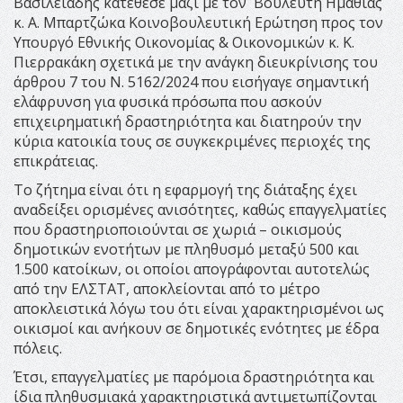
Βασιλειάδης κατέθεσε μαζί με τον Βουλευτή Ημαθίας
κ. Α. Μπαρτζώκα Κοινοβουλευτική Ερώτηση προς τον
Υπουργό Εθνικής Οικονομίας & Οικονομικών κ. Κ.
Πιερρακάκη σχετικά με την ανάγκη διευκρίνισης του
άρθρου 7 του Ν. 5162/2024 που εισήγαγε σημαντική
ελάφρυνση για φυσικά πρόσωπα που ασκούν
επιχειρηματική δραστηριότητα και διατηρούν την
κύρια κατοικία τους σε συγκεκριμένες περιοχές της
επικράτειας.
Το ζήτημα είναι ότι η εφαρμογή της διάταξης έχει
αναδείξει ορισμένες ανισότητες, καθώς επαγγελματίες
που δραστηριοποιούνται σε χωριά – οικισμούς
δημοτικών ενοτήτων με πληθυσμό μεταξύ 500 και
1.500 κατοίκων, οι οποίοι απογράφονται αυτοτελώς
από την ΕΛΣΤΑΤ, αποκλείονται από το μέτρο
αποκλειστικά λόγω του ότι είναι χαρακτηρισμένοι ως
οικισμοί και ανήκουν σε δημοτικές ενότητες με έδρα
πόλεις.
Έτσι, επαγγελματίες με παρόμοια δραστηριότητα και
ίδια πληθυσμιακά χαρακτηριστικά αντιμετωπίζονται