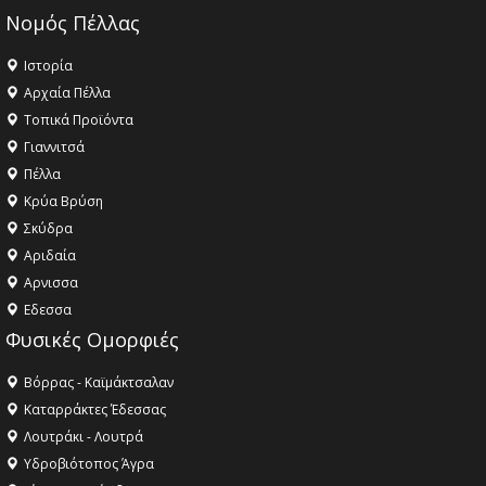
Νομός Πέλλας
Ιστορία
Αρχαία Πέλλα
Τοπικά Προϊόντα
Γιαννιτσά
Πέλλα
Κρύα Βρύση
Σκύδρα
Αριδαία
Aρνισσα
Eδεσσα
Φυσικές Ομορφιές
Βόρρας - Καϊμάκτσαλαν
Καταρράκτες Έδεσσας
Λουτράκι - Λουτρά
Υδροβιότοπος Άγρα