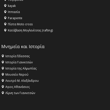
ανθρωπότητα
kayak
16:18 -
ΕΝΟΡΙΑΚΕΣ ΚΑΛΟΚΑΙΡΙΝΕΣ ΔΡΑΣΕΙΣ ΓΙΑ ΠΑΙΔΙΑ
Ιππασία
ΣΤΗΝ ΕΔΕΣΣΑ
Parapente
Πίστα Moto cross
Κατάβαση Μογλενίτσας (rafting)
Μνημεία και Ιστορία
Ιστορία Έδεσσας
Ιστορία Γιαννιτσών
Ιστορία της Αλμωπίας
Μουσείο Νερού
Λουτρό Μ. Αλεξάνδρου
Αγιος Αθανάσιος
Λίμνη των Γιαννιτσών