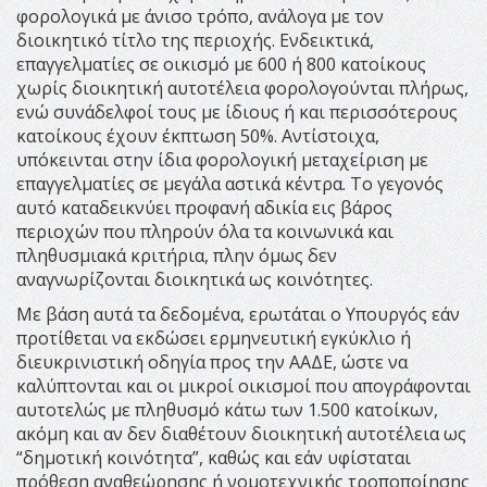
φορολογικά με άνισο τρόπο, ανάλογα με τον
διοικητικό τίτλο της περιοχής. Ενδεικτικά,
επαγγελματίες σε οικισμό με 600 ή 800 κατοίκους
χωρίς διοικητική αυτοτέλεια φορολογούνται πλήρως,
ενώ συνάδελφοί τους με ίδιους ή και περισσότερους
κατοίκους έχουν έκπτωση 50%. Αντίστοιχα,
υπόκεινται στην ίδια φορολογική μεταχείριση με
επαγγελματίες σε μεγάλα αστικά κέντρα. Το γεγονός
αυτό καταδεικνύει προφανή αδικία εις βάρος
περιοχών που πληρούν όλα τα κοινωνικά και
πληθυσμιακά κριτήρια, πλην όμως δεν
αναγνωρίζονται διοικητικά ως κοινότητες.
Με βάση αυτά τα δεδομένα, ερωτάται ο Υπουργός εάν
προτίθεται να εκδώσει ερμηνευτική εγκύκλιο ή
διευκρινιστική οδηγία προς την ΑΑΔΕ, ώστε να
καλύπτονται και οι μικροί οικισμοί που απογράφονται
αυτοτελώς με πληθυσμό κάτω των 1.500 κατοίκων,
ακόμη και αν δεν διαθέτουν διοικητική αυτοτέλεια ως
“δημοτική κοινότητα”, καθώς και εάν υφίσταται
πρόθεση αναθεώρησης ή νομοτεχνικής τροποποίησης