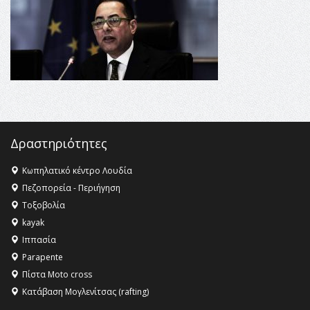
16:35 -
Το πρόγραμμα του ΠΑΟΚ στον δεύτερο γύρο του
Champions League!
16:27 -
Όλυμπος: Εντάχθηκε στον Κατάλογο Παγκόσμιας
Κληρονομιάς της UNESCO – Ομόφωνη η απόφαση Ο
Όλυμπος αναγνωρίστηκε ως φυσικό και πολιτιστικό
αγαθό εξέχουσας οικουμενικής αξίας για την
ανθρωπότητα
16:18 -
ΕΝΟΡΙΑΚΕΣ ΚΑΛΟΚΑΙΡΙΝΕΣ ΔΡΑΣΕΙΣ ΓΙΑ ΠΑΙΔΙΑ
Δραστηριότητες
ΣΤΗΝ ΕΔΕΣΣΑ
Κωπηλατικό κέντρο Λουδία
Πεζοπορεία - Περιήγηση
Τοξοβολία
kayak
Ιππασία
Parapente
Πίστα Moto cross
Κατάβαση Μογλενίτσας (rafting)