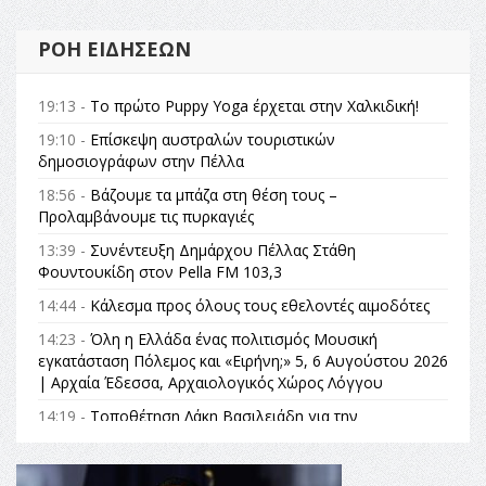
ΡΟΉ ΕΙΔΉΣΕΩΝ
19:13 -
Το πρώτο Puppy Yoga έρχεται στην Χαλκιδική!
19:10 -
Επίσκεψη αυστραλών τουριστικών
δημοσιογράφων στην Πέλλα
18:56 -
Βάζουμε τα μπάζα στη θέση τους –
Προλαμβάνουμε τις πυρκαγιές
13:39 -
Συνέντευξη Δημάρχου Πέλλας Στάθη
Φουντουκίδη στον Pella FM 103,3
14:44 -
Κάλεσμα προς όλους τους εθελοντές αιμοδότες
14:23 -
Όλη η Ελλάδα ένας πολιτισμός Μουσική
εγκατάσταση Πόλεμος και «Ειρήνη;» 5, 6 Αυγούστου 2026
| Αρχαία Έδεσσα, Αρχαιολογικός Χώρος Λόγγου
14:19 -
Τοποθέτηση Λάκη Βασιλειάδη για την
Αναθεώρηση του Συντάγματος: «Σε τέτοιες κορυφαίες
θεσμικές διαδικασίες υπάρχει μόνο η ευθύνη απέναντι
στις επόμενες γενιές»