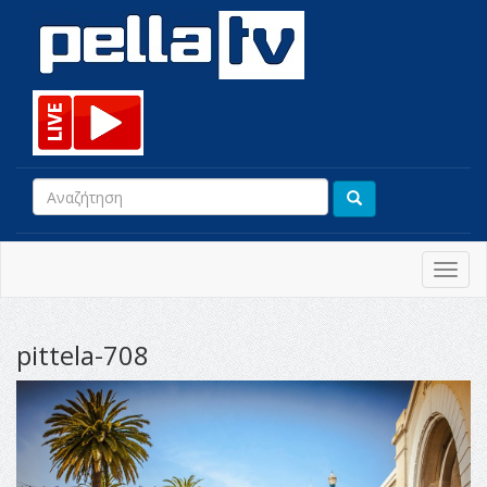
Toggl
navig
pittela-708