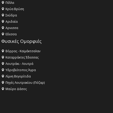
Πέλλα
Κρύα Βρύση
Σκύδρα
Αριδαία
Aρνισσα
Eδεσσα
Φυσικές Ομορφιές
Βόρρας - Καϊμάκτσαλαν
Καταρράκτες Έδεσσας
Λουτράκι - Λουτρά
Υδροβιότοπος Άγρα
Λίμνη Βεγορίτιδα
Πηγές Λουτρακίου (Πόζαρ)
Μαύρο Δάσος