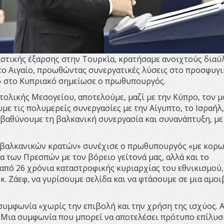
ιστικής έξαρσης στην Τουρκία, κρατήσαμε ανοιχτούς διαύ
το Αιγαίο, προωθώντας συνεργατικές λύσεις στο προσφυγι
η» στο Κυπριακό σημείωσε ο πρωθυπουργός.
ολικής Μεσογείου, αποτελούμε, μαζί με την Κύπρο, τον 
ε τις πολυμερείς συνεργασίες με την Αίγυπτο, το Ισραήλ,
εμβαθύνουμε τη βαλκανική συνεργασία και συνανάπτυξη, με
 βαλκανικών κρατών» συνέχισε ο πρωθυπουργός «με κορ
 των Πρεσπών με τον βόρειο γείτονά μας, αλλά και το
 από 26 χρόνια καταστροφικής κυριαρχίας του εθνικισμού,
. Ζάεφ, να γυρίσουμε σελίδα και να φτάσουμε σε μια αμο
συμφωνία «χωρίς την επιβολή και την χρήση της ισχύος. 
. Μια συμφωνία που μπορεί να αποτελέσει πρότυπο επίλυσ