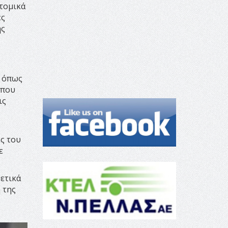
ατομικά
ες
ης
ώ όπως
 που
ις
ς του
ε
χετικά
 της