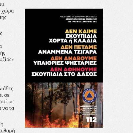
ου
η χώρα
πης
ς
ο
κής
υξίας»
λιάδες
αι σε
σοί με
 να τα
κή
 καθαρή