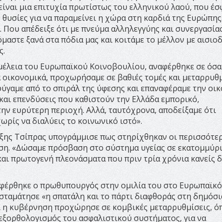
είναι μια επιτυχία πρωτίστως του ελληνικού λαού, που έσ
ς θυσίες για να παραμείνει η χώρα στη καρδιά της Ευρώπης
ά. Που απέδειξε ότι με πνεύμα αλληλεγγύης και συνεργασία
όμαστε ξανά στα πόδια μας και κοιτάμε το μέλλον με αισιο
ς.
μέλεια του Ευρωπαϊκού Κοινοβουλίου, αναφέρθηκε σε όσα
α οικονομικά, προχωρήσαμε σε βαθιές τομές και μεταρρυθ
ξεφύγαμε από το σπιράλ της ύφεσης και επαναφέραμε την οι
και επενδύσεις που καθιστούν την Ελλάδα εμπορικό,
την ευρύτερη περιοχή. Αλλά, ταυτόχρονα, αποδείξαμε ότι
ωρίς να διαλύεις το κοινωνικό ιστό».
λέξης Τσίπρας υπογράμμισε πως στηρίχθηκαν οι περισσότε
ίση. «Δώσαμε πρόσβαση στο σύστημα υγείας σε εκατομμύρ
αι πρωτογενή πλεονάσματα που πριν τρία χρόνια κανείς δ
.
ναφέρθηκε ο πρωθυπουργός στην ομιλία του στο Ευρωπαϊκό
σταμάτησε «η σπατάλη και το πάρτι διαφθοράς στη δημόσι
τι η κυβέρνηση προχώρησε σε κομβικές μεταρρυθμίσεις, ό
εξορθολογισμός του ασφαλιστικού συστήματος, για να