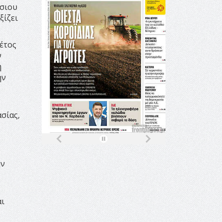
όσιου
ξίζει
φέτος
ν
η
ην
σίας,
ην
αι