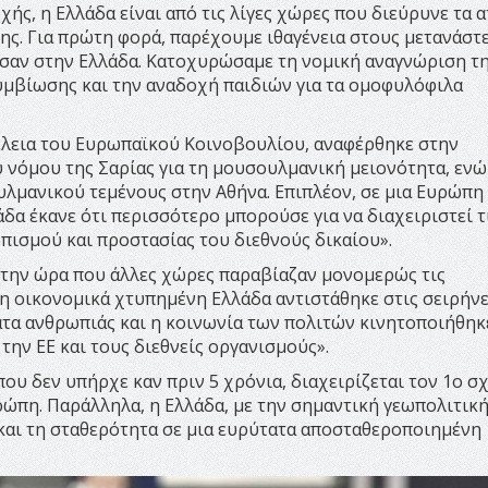
ής, η Ελλάδα είναι από τις λίγες χώρες που διεύρυνε τα 
της. Για πρώτη φορά, παρέχουμε ιθαγένεια στους μετανάστ
ωσαν στην Ελλάδα. Κατοχυρώσαμε τη νομική αναγνώριση τ
υμβίωσης και την αναδοχή παιδιών για τα ομοφυλόφιλα
μέλεια του Ευρωπαϊκού Κοινοβουλίου, αναφέρθηκε στην
 νόμου της Σαρίας για τη μουσουλμανική μειονότητα, εν
λμανικού τεμένους στην Αθήνα. Επιπλέον, σε μια Ευρώπη
άδα έκανε ότι περισσότερο μπορούσε για να διαχειριστεί τ
πισμού και προστασίας του διεθνούς δικαίου».
την ώρα που άλλες χώρες παραβίαζαν μονομερώς τις
η οικονομικά χτυπημένη Ελλάδα αντιστάθηκε στις σειρήνε
ατα ανθρωπιάς και η κοινωνία των πολιτών κινητοποιήθηκ
την ΕΕ και τους διεθνείς οργανισμούς».
ου δεν υπήρχε καν πριν 5 χρόνια, διαχειρίζεται τον 1ο σ
ώπη. Παράλληλα, η Ελλάδα, με την σημαντική γεωπολιτική
 και τη σταθερότητα σε μια ευρύτατα αποσταθεροποιημένη