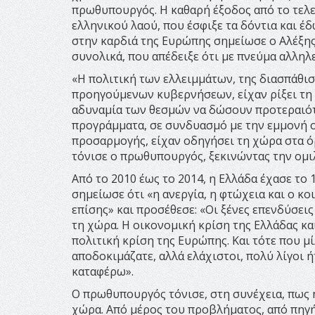
πρωθυπουργός. Η καθαρή έξοδος από το τελε
ελληνικού λαού, που έσφιξε τα δόντια και έδ
στην καρδιά της Ευρώπης σημείωσε ο Αλέξης
συνολικά, που απέδειξε ότι με πνεύμα αλληλε
«Η πολιτική των ελλειμμάτων, της διασπάθι
προηγούμενων κυβερνήσεων, είχαν ρίξει τη 
αδυναμία των θεσμών να δώσουν προτεραιότ
προγράμματα, σε συνδυασμό με την εμμονή 
προσαρμογής, είχαν οδηγήσει τη χώρα στα ό
τόνισε ο πρωθυπουργός, ξεκινώντας την ομιλ
Από το 2010 έως το 2014, η Ελλάδα έχασε το 
σημείωσε ότι «η ανεργία, η φτώχεια και ο κ
επίσης» και προσέθεσε: «Οι ξένες επενδύσεις
τη χώρα. Η οικονομική κρίση της Ελλάδας και
πολιτική κρίση της Ευρώπης. Και τότε που μί
αποδοκιμάζατε, αλλά ελάχιστοι, πολύ λίγοι ή
καταφέρω».
Ο πρωθυπουργός τόνισε, στη συνέχεια, πως η
χώρα. Από μέρος του προβλήματος, από πηγή 