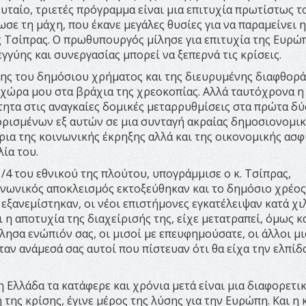
υταίο, τριετές πρόγραμμα είναι μια επιτυχία πρωτίστως τ
ωσε τη μάχη, που έκανε μεγάλες θυσίες για να παραμείνει 
 Τσίπρας. Ο πρωθυπουργός μίλησε για επιτυχία της Ευρώ
γγύης και συνεργασίας μπορεί να ξεπερνά τις κρίσεις.
σης του δημόσιου χρήματος και της διευρυμένης διαφθορά
χώρα μου στα βράχια της χρεοκοπίας. Αλλά ταυτόχρονα η
ητα στις αναγκαίες δομικές μεταρρυθμίσεις στα πρώτα δύ
ορισμένων εξ αυτών σε μια συνταγή ακραίας δημοσιονομι
ρια της κοινωνικής έκρηξης αλλά και της οικονομικής ασφ
ία του.
1/4 του εθνικού της πλούτου, υπογράμμισε ο κ. Τσίπρας,
οινωνικός αποκλεισμός εκτοξεύθηκαν και το δημόσιο χρέος
 εξανεμίστηκαν, οι νέοι επιστήμονες εγκατέλειψαν κατά χι
 η αποτυχία της διαχείρισής της, είχε μετατραπεί, όμως κ
λησα ενώπιόν σας, οι μισοί με επευφημούσατε, οι άλλοι μι
ταν ανάμεσά σας αυτοί που πίστευαν ότι θα είχα την ελπίδα
 Ελλάδα τα κατάφερε και χρόνια μετά είναι μια διαφορετι
της κρίσης, έγινε μέρος της λύσης για την Ευρώπη. Και η