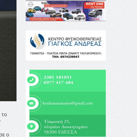
 το
ν
σε ο