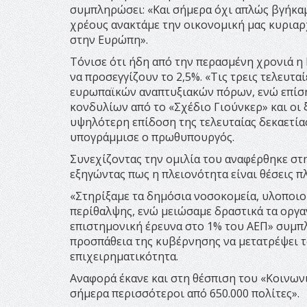
συμπληρώσει: «Και σήμερα όχι απλώς βγήκαμ
χρέους ανακτάμε την οικονομική μας κυριαρχ
στην Ευρώπη».
Τόνισε ότι ήδη από την περασμένη χρονιά η 
να προσεγγίζουν το 2,5%. «Τις τρεις τελευ
ευρωπαϊκών αναπτυξιακών πόρων, ενώ επίση
κονδυλίων από το «Σχέδιο Γιούνκερ» και οι ξ
υψηλότερη επίδοση της τελευταίας δεκαετίας
υπογράμμισε ο πρωθυπουργός.
Συνεχίζοντας την ομιλία του αναφέρθηκε στ
εξηγώντας πως η πλειονότητα είναι θέσεις 
«Στηρίξαμε τα δημόσια νοσοκομεία, υλοπο
περίθαλψης, ενώ μειώσαμε δραστικά τα οργαν
επιστημονική έρευνα στο 1% του ΑΕΠ» συμπλ
προσπάθεια της κυβέρνησης να μετατρέψει το 
επιχειρηματικότητα.
Αναφορά έκανε και στη θέσπιση του «Κοινω
σήμερα περισσότεροι από 650.000 πολίτες».