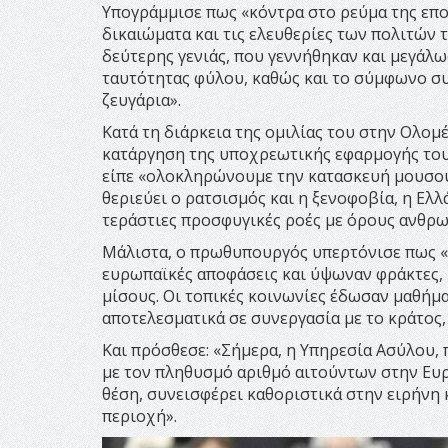
Υπογράμμισε πως «κόντρα στο ρεύμα της εποχ
δικαιώματα και τις ελευθερίες των πολιτών 
δεύτερης γενιάς, που γεννήθηκαν και μεγάλ
ταυτότητας φύλου, καθώς και το σύμφωνο σ
ζευγάρια».
Κατά τη διάρκεια της ομιλίας του στην Ολο
κατάργηση της υποχρεωτικής εφαρμογής του
είπε «ολοκληρώνουμε την κατασκευή μουσου
θεριεύει ο ρατσισμός και η ξενοφοβία, η Ελλ
τεράστιες προσφυγικές ροές με όρους ανθρω
Μάλιστα, ο πρωθυπουργός υπερτόνισε πως «
ευρωπαϊκές αποφάσεις και ύψωναν φράκτες, 
μίσους. Οι τοπικές κοινωνίες έδωσαν μαθήμ
αποτελεσματικά σε συνεργασία με το κράτος, 
Και πρόσθεσε: «Σήμερα, η Υπηρεσία Ασύλου, π
με τον πληθυσμό αριθμό αιτούντων στην Ευρ
θέση, συνεισφέρει καθοριστικά στην ειρήνη
περιοχή».