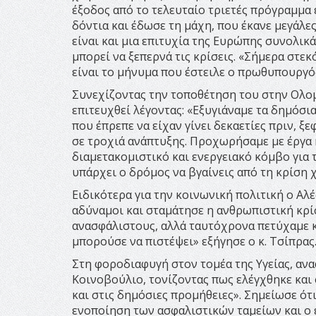
έξοδος από το τελευταίο τριετές πρόγραμμα 
δόντια και έδωσε τη μάχη, που έκανε μεγάλε
είναι και μια επιτυχία της Ευρώπης συνολικ
μπορεί να ξεπερνά τις κρίσεις. «Σήμερα στεκ
είναι το μήνυμα που έστειλε ο πρωθυπουργό
Συνεχίζοντας την τοποθέτηση του στην Ολο
επιτευχθεί λέγοντας: «Εξυγιάναμε τα δημόσι
που έπρεπε να είχαν γίνει δεκαετίες πριν, 
σε τροχιά ανάπτυξης. Προχωρήσαμε με έργα 
διαμετακομιστικό και ενεργειακό κόμβο για 
υπάρχει ο δρόμος να βγαίνεις από τη κρίση χ
Ειδικότερα για την κοινωνική πολιτική ο Α
αδύναμοι και σταμάτησε η ανθρωπιστική κρ
ανασφάλιστους, αλλά ταυτόχρονα πετύχαμε κ
μπορούσε να πιστέψει» εξήγησε ο κ. Τσίπρας
Στη φοροδιαφυγή στον τομέα της Υγείας, α
Κοινοβούλιο, τονίζοντας πως ελέγχθηκε και 
και στις δημόσιες προμήθειες». Σημείωσε ό
ενοποίηση των ασφαλιστικών ταμείων και ο 