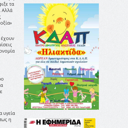
φιξε τα
. Αλλά
ς
δοξία»
 έχουν
μίσεις
κονομία
ρο
ια
ε
α υγεία
πως η