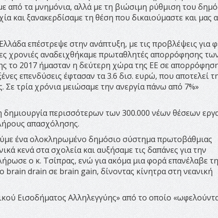
ε από τα μνημόνια, αλλά με τη βιώσιμη ρύθμιση του δημ
ία και ξανακερδίσαμε τη θέση που δικαιούμαστε και μας α
Ελλάδα επέστρεψε στην ανάπτυξη, με τις προβλέψεις για 
ταίες χρονιές αναδειχθήκαμε πρωταθλητές απορρόφησης τω
ς το 2017 ήμασταν η δεύτερη χώρα της ΕΕ σε απορρόφησ
ένες επενδύσεις έφτασαν τα 3.6 δισ. ευρώ, που αποτελεί τ
. Σε τρία χρόνια μειώσαμε την ανεργία πάνω από 7%»
η δημιουργία περισσότερων των 300.000 νέων θέσεων εργα
πλήρους απασχόλησης.
ιούμε ένα ολοκληρωμένο δημόσιο σύστημα πρωτοβάθμιας
ικά κενά στα σχολεία και αυξήσαμε τις δαπάνες για την
ήρωσε ο κ. Τσίπρας, ενώ για ακόμα μια φορά επανέλαβε τ
brain drain σε brain gain, δίνοντας κίνητρα στη νεανική
νικού Εισοδήματος Αλληλεγγύης» από το οποίο «ωφελούντ