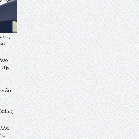
«Ειρήνη;» 5, 6 Αυγούστου 2026 |
Αρχαία Έδεσσα, Αρχαιολογικός
Χώρος Λόγγου
14:19 -
Τοποθέτηση Λάκη
Βασιλειάδη για την Αναθεώρηση
λους
του Συντάγματος: «Σε τέτοιες
κό,
κορυφαίες θεσμικές διαδικασίες
υπάρχει μόνο η ευθύνη απέναντι
στις επόμενες γενιές»
μόνο
16:35 -
Το πρόγραμμα του ΠΑΟΚ
 την
στον δεύτερο γύρο του
Champions League!
16:27 -
Όλυμπος: Εντάχθηκε στον
ωνίδα
Κατάλογο Παγκόσμιας
Κληρονομιάς της UNESCO –
Ομόφωνη η απόφαση Ο
ιβαίως
Όλυμπος αναγνωρίστηκε ως
φυσικό και πολιτιστικό αγαθό
εξέχουσας οικουμενικής αξίας για
Αλλά
την ανθρωπότητα
ης