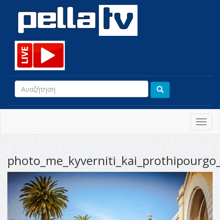
Toggl
navig
photo_me_kyverniti_kai_prothipourgo_