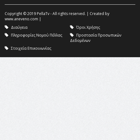
Copyright © 2019 PellaTv - All rights reserved. | Created by
www.aneveno.com
|
Διαύγεια
Όροι Χρήσης
Πληροφορίες Νομού Πέλλας
Προστασία Προσωπικών
Δεδομένων
Στοιχεία Επικοινωνίας