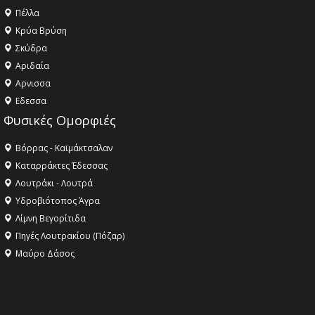
Πέλλα
Κρύα Βρύση
Σκύδρα
Αριδαία
Aρνισσα
Eδεσσα
Φυσικές Ομορφιές
Βόρρας - Καϊμάκτσαλαν
Καταρράκτες Έδεσσας
Λουτράκι - Λουτρά
Υδροβιότοπος Άγρα
Λίμνη Βεγορίτιδα
Πηγές Λουτρακίου (Πόζαρ)
Μαύρο Δάσος