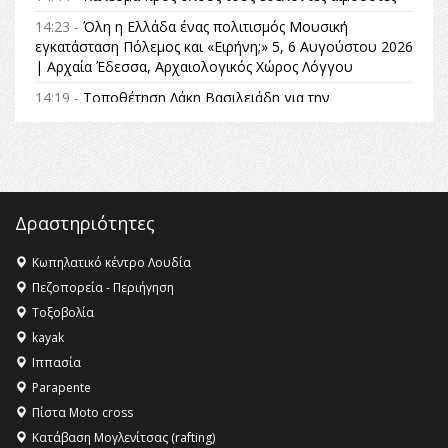
14:23 -
Όλη η Ελλάδα ένας πολιτισμός Μουσική
εγκατάσταση Πόλεμος και «Ειρήνη;» 5, 6 Αυγούστου 2026
| Αρχαία Έδεσσα, Αρχαιολογικός Χώρος Λόγγου
14:19 -
Τοποθέτηση Λάκη Βασιλειάδη για την
Αναθεώρηση του Συντάγματος: «Σε τέτοιες κορυφαίες
θεσμικές διαδικασίες υπάρχει μόνο η ευθύνη απέναντι
στις επόμενες γενιές»
16:35 -
Το πρόγραμμα του ΠΑΟΚ στον δεύτερο γύρο του
Champions League!
Δραστηριότητες
16:27 -
Όλυμπος: Εντάχθηκε στον Κατάλογο Παγκόσμιας
Κληρονομιάς της UNESCO – Ομόφωνη η απόφαση Ο
Κωπηλατικό κέντρο Λουδία
Όλυμπος αναγνωρίστηκε ως φυσικό και πολιτιστικό
Πεζοπορεία - Περιήγηση
αγαθό εξέχουσας οικουμενικής αξίας για την
Τοξοβολία
ανθρωπότητα
kayak
16:18 -
ΕΝΟΡΙΑΚΕΣ ΚΑΛΟΚΑΙΡΙΝΕΣ ΔΡΑΣΕΙΣ ΓΙΑ ΠΑΙΔΙΑ
Ιππασία
ΣΤΗΝ ΕΔΕΣΣΑ
Parapente
Πίστα Moto cross
Κατάβαση Μογλενίτσας (rafting)