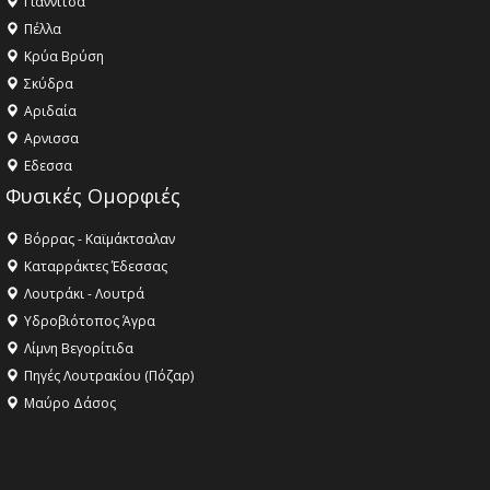
Γιαννιτσά
Πέλλα
Κρύα Βρύση
Σκύδρα
Αριδαία
Aρνισσα
Eδεσσα
Φυσικές Ομορφιές
Βόρρας - Καϊμάκτσαλαν
Καταρράκτες Έδεσσας
Λουτράκι - Λουτρά
Υδροβιότοπος Άγρα
Λίμνη Βεγορίτιδα
Πηγές Λουτρακίου (Πόζαρ)
Μαύρο Δάσος