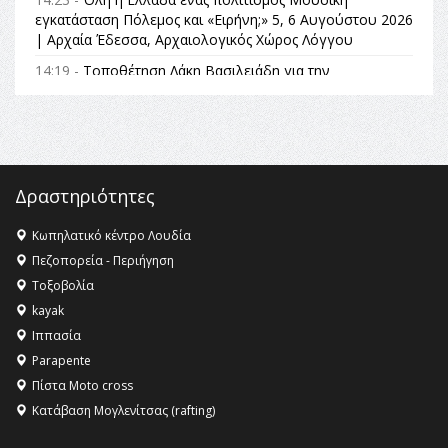
εγκατάσταση Πόλεμος και «Ειρήνη;» 5, 6 Αυγούστου 2026
| Αρχαία Έδεσσα, Αρχαιολογικός Χώρος Λόγγου
14:19 -
Τοποθέτηση Λάκη Βασιλειάδη για την
Αναθεώρηση του Συντάγματος: «Σε τέτοιες κορυφαίες
θεσμικές διαδικασίες υπάρχει μόνο η ευθύνη απέναντι
στις επόμενες γενιές»
16:35 -
Το πρόγραμμα του ΠΑΟΚ στον δεύτερο γύρο του
Champions League!
Δραστηριότητες
16:27 -
Όλυμπος: Εντάχθηκε στον Κατάλογο Παγκόσμιας
Κληρονομιάς της UNESCO – Ομόφωνη η απόφαση Ο
Κωπηλατικό κέντρο Λουδία
Όλυμπος αναγνωρίστηκε ως φυσικό και πολιτιστικό
Πεζοπορεία - Περιήγηση
αγαθό εξέχουσας οικουμενικής αξίας για την
Τοξοβολία
ανθρωπότητα
kayak
16:18 -
ΕΝΟΡΙΑΚΕΣ ΚΑΛΟΚΑΙΡΙΝΕΣ ΔΡΑΣΕΙΣ ΓΙΑ ΠΑΙΔΙΑ
Ιππασία
ΣΤΗΝ ΕΔΕΣΣΑ
Parapente
Πίστα Moto cross
Κατάβαση Μογλενίτσας (rafting)