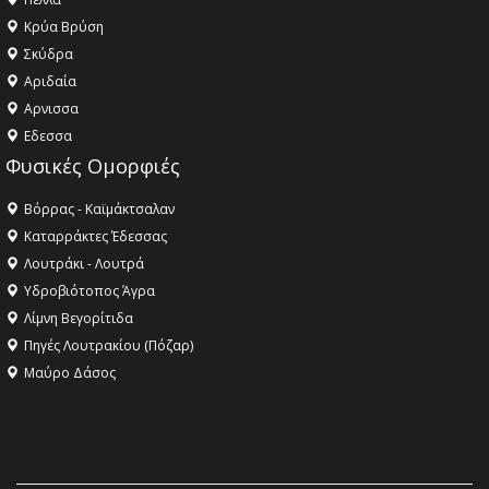
Κρύα Βρύση
Σκύδρα
Αριδαία
Aρνισσα
Eδεσσα
Φυσικές Ομορφιές
Βόρρας - Καϊμάκτσαλαν
Καταρράκτες Έδεσσας
Λουτράκι - Λουτρά
Υδροβιότοπος Άγρα
Λίμνη Βεγορίτιδα
Πηγές Λουτρακίου (Πόζαρ)
Μαύρο Δάσος