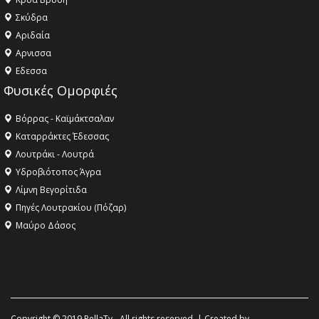
Σκύδρα
Αριδαία
Aρνισσα
Eδεσσα
Φυσικές Ομορφιές
Βόρρας - Καϊμάκτσαλαν
Καταρράκτες Έδεσσας
Λουτράκι - Λουτρά
Υδροβιότοπος Άγρα
Λίμνη Βεγορίτιδα
Πηγές Λουτρακίου (Πόζαρ)
Μαύρο Δάσος
Copyright © 2019 PellaTv - All rights reserved. | Created by