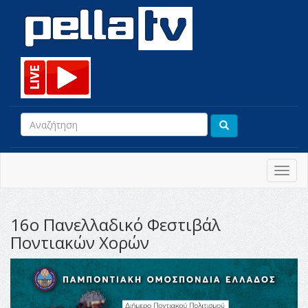
Toggl
navig
16ο Πανελλαδικό Φεστιβάλ
Ποντιακών Χορών