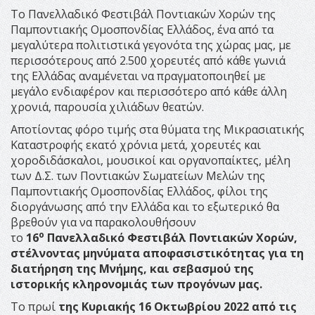
Το Πανελλαδικό Φεστιβάλ Ποντιακών Χορών της
Παμποντιακής Ομοσπονδίας Ελλάδος, ένα από τα
μεγαλύτερα πολιτιστικά γεγονότα της χώρας μας, με
περισσότερους από 2.500 χορευτές από κάθε γωνιά
της Ελλάδας αναμένεται να πραγματοποιηθεί με
μεγάλο ενδιαφέρον και περισσότερο από κάθε άλλη
χρονιά, παρουσία χιλιάδων θεατών.
Αποτίοντας φόρο τιμής στα θύματα της Μικρασιατικής
Καταστροφής εκατό χρόνια μετά, χορευτές και
χοροδιδάσκαλοι, μουσικοί και οργανοπαίκτες, μέλη
των Δ.Σ. των Ποντιακών Σωματείων Μελών της
Παμποντιακής Ομοσπονδίας Ελλάδος, φίλοι της
διοργάνωσης από την Ελλάδα και το εξωτερικό θα
βρεθούν για να παρακολουθήσουν
ο
το
16
Πανελλαδικό Φεστιβάλ Ποντιακών Χορών,
στέλνοντας μηνύματα αποφασιστικότητας για τη
διατήρηση της Μνήμης, και σεβασμού της
ιστορικής κληρονομιάς των προγόνων μας.
Το πρωί
της Κυριακής 16 Οκτωβρίου 2022 από τις