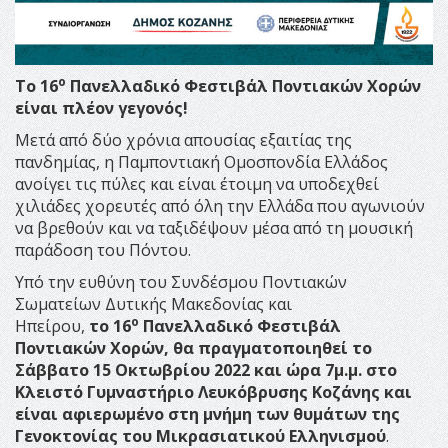
ο
Το 16
Πανελλαδικό Φεστιβάλ Ποντιακών Χορών
είναι πλέον γεγονός!
Μετά από δύο χρόνια απουσίας εξαιτίας της
πανδημίας, η Παμποντιακή Ομοσπονδία Ελλάδος
ανοίγει τις πύλες και είναι έτοιμη να υποδεχθεί
χιλιάδες χορευτές από όλη την Ελλάδα που αγωνιούν
να βρεθούν και να ταξιδέψουν μέσα από τη μουσική
παράδοση του Πόντου.
Υπό την ευθύνη του Συνδέσμου Ποντιακών
Σωματείων Δυτικής Μακεδονίας και
ο
Ηπείρου,
το
16
Πανελλαδικό Φεστιβάλ
Ποντιακών Χορών, θα πραγματοποιηθεί το
Σάββατο 15 Οκτωβρίου 2022 και ώρα 7μ.μ. στο
Κλειστό Γυμναστήριο Λευκόβρυσης Κοζάνης και
είναι αφιερωμένο στη μνήμη των θυμάτων της
Γενοκτονίας του Μικρασιατικού Ελληνισμού
.