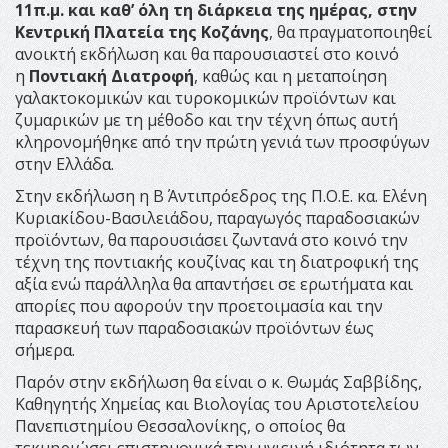
11π.μ. και καθ’ όλη τη διάρκεια της ημέρας, στην
Κεντρική Πλατεία της Κοζάνης
, θα πραγματοποιηθεί
ανοικτή εκδήλωση και θα παρουσιαστεί στο κοινό
η
Ποντιακή Διατροφή
, καθώς και η μεταποίηση
γαλακτοκομικών και τυροκομικών προϊόντων και
ζυμαρικών με τη μέθοδο και την τέχνη όπως αυτή
κληρονομήθηκε από την πρώτη γενιά των προσφύγων
στην Ελλάδα.
Στην εκδήλωση η Β΄ Αντιπρόεδρος της Π.Ο.Ε. κα. Ελένη
Κυριακίδου-Βασιλειάδου, παραγωγός παραδοσιακών
προϊόντων, θα παρουσιάσει ζωντανά στο κοινό την
τέχνη της ποντιακής κουζίνας και τη διατροφική της
αξία ενώ παράλληλα θα απαντήσει σε ερωτήματα και
απορίες που αφορούν την προετοιμασία και την
παρασκευή των παραδοσιακών προϊόντων έως
σήμερα.
Παρόν στην εκδήλωση θα είναι ο κ. Θωμάς Σαββίδης,
Καθηγητής Χημείας και Βιολογίας του Αριστοτελείου
Πανεπιστημίου Θεσσαλονίκης, ο οποίος θα
τεκμηριώσει επιστημονικά την υγιεινή ιδιότητα των