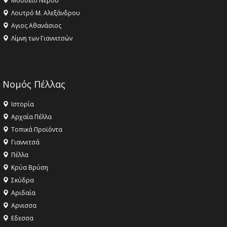
Μουσείο Νερού
Λουτρό Μ. Αλεξάνδρου
Αγιος Αθανάσιος
Λίμνη των Γιαννιτσών
Νομός Πέλλας
Ιστορία
Αρχαία Πέλλα
Τοπικά Προϊόντα
Γιαννιτσά
Πέλλα
Κρύα Βρύση
Σκύδρα
Αριδαία
Aρνισσα
Eδεσσα