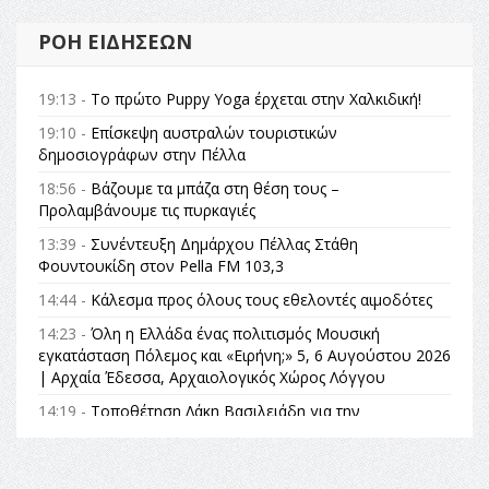
ΡΟΉ ΕΙΔΉΣΕΩΝ
19:13 -
Το πρώτο Puppy Yoga έρχεται στην Χαλκιδική!
19:10 -
Επίσκεψη αυστραλών τουριστικών
δημοσιογράφων στην Πέλλα
18:56 -
Βάζουμε τα μπάζα στη θέση τους –
Προλαμβάνουμε τις πυρκαγιές
13:39 -
Συνέντευξη Δημάρχου Πέλλας Στάθη
Φουντουκίδη στον Pella FM 103,3
14:44 -
Κάλεσμα προς όλους τους εθελοντές αιμοδότες
14:23 -
Όλη η Ελλάδα ένας πολιτισμός Μουσική
εγκατάσταση Πόλεμος και «Ειρήνη;» 5, 6 Αυγούστου 2026
| Αρχαία Έδεσσα, Αρχαιολογικός Χώρος Λόγγου
14:19 -
Τοποθέτηση Λάκη Βασιλειάδη για την
Αναθεώρηση του Συντάγματος: «Σε τέτοιες κορυφαίες
θεσμικές διαδικασίες υπάρχει μόνο η ευθύνη απέναντι
στις επόμενες γενιές»