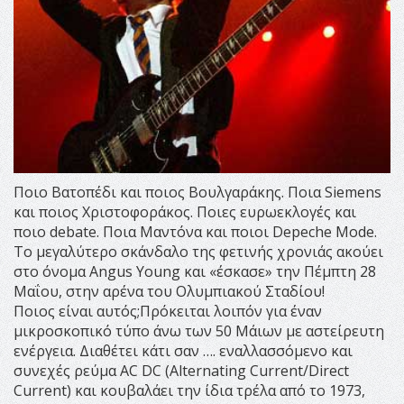
Ποιο Βατοπέδι και ποιος Βουλγαράκης. Ποια Siemens
και ποιος Χριστοφοράκος. Ποιες ευρωεκλογές και
ποιο debate. Ποια Μαντόνα και ποιοι Depeche Mode.
To μεγαλύτερο σκάνδαλο της φετινής χρονιάς ακούει
στο όνομα Angus Young και «έσκασε» την Πέμπτη 28
Μαΐου, στην αρένα του Ολυμπιακού Σταδίου!
Ποιος είναι αυτός;Πρόκειται λοιπόν για έναν
μικροσκοπικό τύπο άνω των 50 Μάιων με αστείρευτη
ενέργεια. Διαθέτει κάτι σαν …. εναλλασσόμενο και
συνεχές ρεύμα ΑC DC (Alternating Current/Direct
Current) και κουβαλάει την ίδια τρέλα από το 1973,