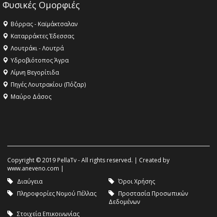
Φυσικές Ομορφιές
Βόρρας - Καϊμάκτσαλαν
Καταρράκτες Έδεσσας
Λουτράκι - Λουτρά
Υδροβιότοπος Άγρα
Λίμνη Βεγορίτιδα
Πηγές Λουτρακίου (Πόζαρ)
Μαύρο Δάσος
Copyright © 2019 PellaTv - All rights reserved. | Created by
www.aneveno.com
|
Διαύγεια
Όροι Χρήσης
Πληροφορίες Νομού Πέλλας
Προστασία Προσωπικών
Δεδομένων
Στοιχεία Επικοινωνίας