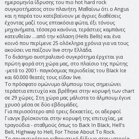
ημερομηνία ίδρυσης του πιο hot hard rock
συγκροτήματος στον πλανήτη. Μαθαίνω ότι ο Angus
και η παρέα του κατεβαίνουν με άγριες διαθέσεις
έχοντας μαζί τους επτακόσια φώτα, έξι τόνους
μηχανήματα, τέσσερα κανόνια, τεράστιες καμπάνες
κατευθείαν ….από την κόλαση (Hells Bells) και ένα
κοινό που περίμενε 25 ολόκληρα χρόνια για να τους
ακούσει να παίζουν live στην Ελλάδα.
Το διάσημο αυστραλιανό συγκρότημα έρχεται για
πρώτη φορά στη χώρα μας, στο πλαίσιο της πρώτης
-μετά το 2001- παγκόσμιας περιοδείας του Black Ice
και 60.000 θεατές τους είδαν live.
Το πρόσφατο ομώνυμο άλμπουμ τους σημειώνει
τεράστια επιτυχία και βρέθηκε στην κορυφή των chart
σε 29 χώρες. Στη χώρα μας μάλιστα το άλμπουμ έγινε
χρυσό μέσα σε δύο εβδομάδες.
Για περισσότερο από τρεις δεκαετίες, οι αδερφοί
Γιανγκ βρίσκονται στην κορυφή της επιτυχίας, με
τραγούδια - σταθμούς όπως το Back In Black, Hell's
Bell, Highway to Hell, For Those About To Rock.
Το σημαντικότερο κιθαριστικό δίδυμο στην ιστορία