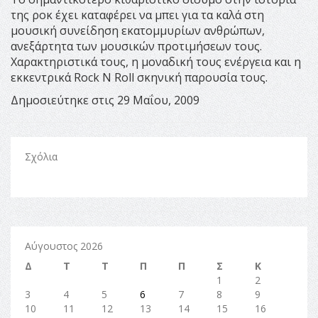
της ροκ έχει καταφέρει να μπει για τα καλά στη
μουσική συνείδηση εκατομμυρίων ανθρώπων,
ανεξάρτητα των μουσικών προτιμήσεων τους.
Χαρακτηριστικά τους, η μοναδική τους ενέργεια και η
εκκεντρικά Rock N Roll σκηνική παρουσία τους.
Δημοσιεύτηκε στις 29 Μαΐου, 2009
Σχόλια
Αύγουστος 2026
Δ
Τ
Τ
Π
Π
Σ
Κ
1
2
3
4
5
6
7
8
9
10
11
12
13
14
15
16