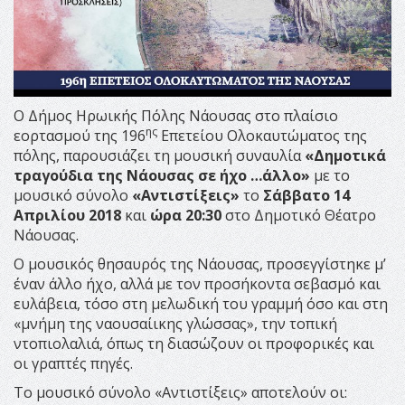
Ο Δήμος Ηρωικής Πόλης Νάουσας στο πλαίσιο
ης
εορτασμού της 196
Επετείου Ολοκαυτώματος της
πόλης, παρουσιάζει τη μουσική συναυλία
«Δημοτικά
τραγούδια της Νάουσας σε ήχο …άλλο»
με το
μουσικό σύνολο
«Αντιστίξεις»
το
Σάββατο 14
Απριλίου 2018
και
ώρα 20:30
στο Δημοτικό Θέατρο
Νάουσας.
Ο μουσικός θησαυρός της Νάουσας, προσεγγίστηκε μ’
έναν άλλο ήχο, αλλά με τον προσήκοντα σεβασμό και
ευλάβεια, τόσο στη μελωδική του γραμμή όσο και στη
«μνήμη της ναουσαίικης γλώσσας», την τοπική
ντοπιολαλιά, όπως τη διασώζουν οι προφορικές και
οι γραπτές πηγές.
Το μουσικό σύνολο «Αντιστίξεις» αποτελούν οι: