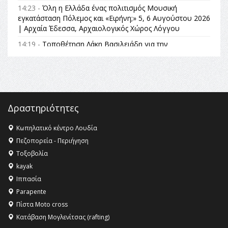
14:23 -
Όλη η Ελλάδα ένας πολιτισμός Μουσική
εγκατάσταση Πόλεμος και «Ειρήνη;» 5, 6 Αυγούστου 2026
| Αρχαία Έδεσσα, Αρχαιολογικός Χώρος Λόγγου
14:19 -
Τοποθέτηση Λάκη Βασιλειάδη για την
Αναθεώρηση του Συντάγματος: «Σε τέτοιες κορυφαίες
θεσμικές διαδικασίες υπάρχει μόνο η ευθύνη απέναντι
στις επόμενες γενιές»
16:35 -
Το πρόγραμμα του ΠΑΟΚ στον δεύτερο γύρο του
Champions League!
Δραστηριότητες
16:27 -
Όλυμπος: Εντάχθηκε στον Κατάλογο Παγκόσμιας
Κληρονομιάς της UNESCO – Ομόφωνη η απόφαση Ο
Κωπηλατικό κέντρο Λουδία
Όλυμπος αναγνωρίστηκε ως φυσικό και πολιτιστικό
Πεζοπορεία - Περιήγηση
αγαθό εξέχουσας οικουμενικής αξίας για την
Τοξοβολία
ανθρωπότητα
kayak
16:18 -
ΕΝΟΡΙΑΚΕΣ ΚΑΛΟΚΑΙΡΙΝΕΣ ΔΡΑΣΕΙΣ ΓΙΑ ΠΑΙΔΙΑ
Ιππασία
ΣΤΗΝ ΕΔΕΣΣΑ
Parapente
Πίστα Moto cross
Κατάβαση Μογλενίτσας (rafting)