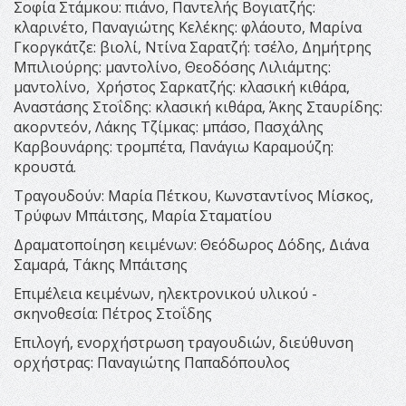
Σοφία Στάμκου: πιάνο, Παντελής Βογιατζής:
κλαρινέτο, Παναγιώτης Κελέκης: φλάουτο, Μαρίνα
Γκοργκάτζε: βιολί, Ντίνα Σαρατζή: τσέλο, Δημήτρης
Μπιλιούρης: μαντολίνο, Θεοδόσης Λιλιάμτης:
μαντολίνο, Χρήστος Σαρκατζής: κλασική κιθάρα,
Αναστάσης Στοΐδης: κλασική κιθάρα, Άκης Σταυρίδης:
ακορντεόν, Λάκης Τζίμκας: μπάσο, Πασχάλης
Καρβουνάρης: τρομπέτα, Πανάγιω Καραμούζη:
κρουστά.
Τραγουδούν: Μαρία Πέτκου, Κωνσταντίνος Μίσκος,
Τρύφων Μπάιτσης, Μαρία Σταματίου
Δραματοποίηση κειμένων: Θεόδωρος Δόδης, Διάνα
Σαμαρά, Τάκης Μπάιτσης
Επιμέλεια κειμένων, ηλεκτρονικού υλικού -
σκηνοθεσία: Πέτρος Στοΐδης
Επιλογή, ενορχήστρωση τραγουδιών, διεύθυνση
ορχήστρας: Παναγιώτης Παπαδόπουλος