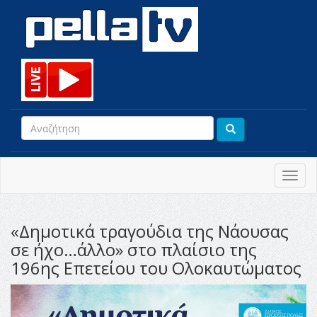
Toggl
navig
«Δημοτικά τραγούδια της Νάουσας
σε ήχο…άλλο» στο πλαίσιο της
196ης Επετείου του Ολοκαυτώματος