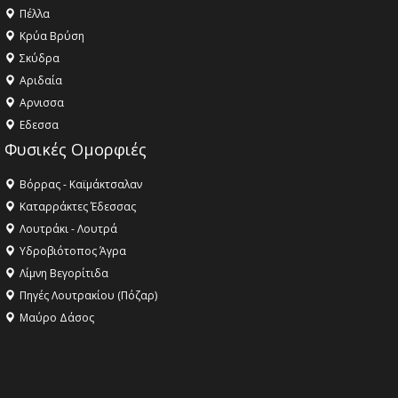
Πέλλα
Κρύα Βρύση
Σκύδρα
Αριδαία
Aρνισσα
Eδεσσα
Φυσικές Ομορφιές
Βόρρας - Καϊμάκτσαλαν
Καταρράκτες Έδεσσας
Λουτράκι - Λουτρά
Υδροβιότοπος Άγρα
Λίμνη Βεγορίτιδα
Πηγές Λουτρακίου (Πόζαρ)
Μαύρο Δάσος