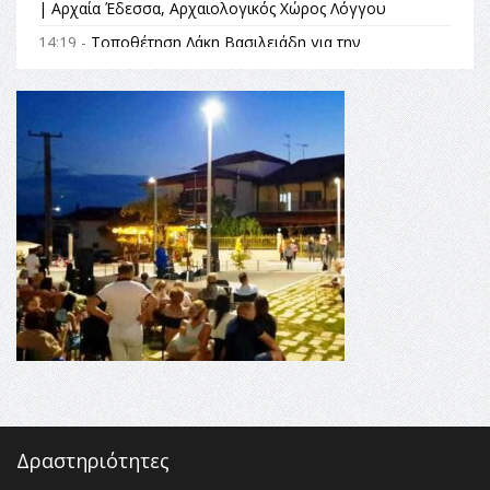
| Αρχαία Έδεσσα, Αρχαιολογικός Χώρος Λόγγου
14:19 -
Τοποθέτηση Λάκη Βασιλειάδη για την
Αναθεώρηση του Συντάγματος: «Σε τέτοιες κορυφαίες
θεσμικές διαδικασίες υπάρχει μόνο η ευθύνη απέναντι
στις επόμενες γενιές»
16:35 -
Το πρόγραμμα του ΠΑΟΚ στον δεύτερο γύρο του
Champions League!
16:27 -
Όλυμπος: Εντάχθηκε στον Κατάλογο Παγκόσμιας
Κληρονομιάς της UNESCO – Ομόφωνη η απόφαση Ο
Όλυμπος αναγνωρίστηκε ως φυσικό και πολιτιστικό
αγαθό εξέχουσας οικουμενικής αξίας για την
ανθρωπότητα
16:18 -
ΕΝΟΡΙΑΚΕΣ ΚΑΛΟΚΑΙΡΙΝΕΣ ΔΡΑΣΕΙΣ ΓΙΑ ΠΑΙΔΙΑ
ΣΤΗΝ ΕΔΕΣΣΑ
Δραστηριότητες