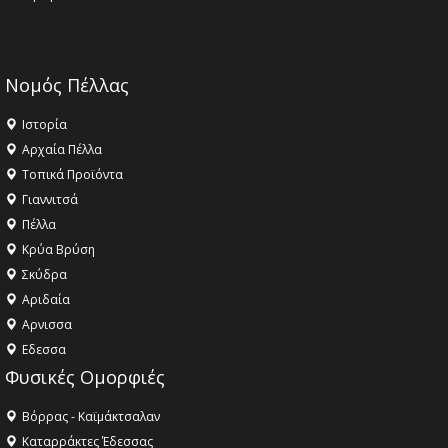
Νομός Πέλλας
Ιστορία
Αρχαία Πέλλα
Τοπικά Προϊόντα
Γιαννιτσά
Πέλλα
Κρύα Βρύση
Σκύδρα
Αριδαία
Aρνισσα
Eδεσσα
Φυσικές Ομορφιές
Βόρρας - Καϊμάκτσαλαν
Καταρράκτες Έδεσσας