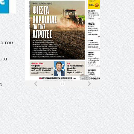
ν
ια του
μια
ο