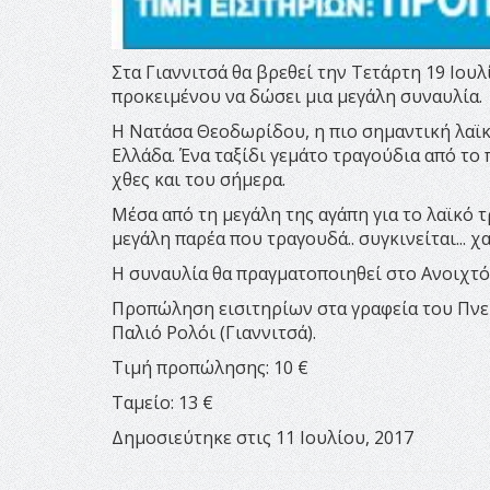
Στα Γιαννιτσά θα βρεθεί την Τετάρτη 19 Ιο
προκειμένου να δώσει μια μεγάλη συναυλία.
Η Νατάσα Θεοδωρίδου, η πιο σημαντική λαϊκή
Ελλάδα. Ένα ταξίδι γεμάτο τραγούδια από το
χθες και του σήμερα.
Μέσα από τη μεγάλη της αγάπη για το λαϊκό τ
μεγάλη παρέα που τραγουδά.. συγκινείται... χα
Η συναυλία θα πραγματοποιηθεί στο Ανοιχτό
Προπώληση εισιτηρίων στα γραφεία του Πνευμα
Παλιό Ρολόι (Γιαννιτσά).
Τιμή προπώλησης: 10 €
Ταμείο: 13 €
Δημοσιεύτηκε στις 11 Ιουλίου, 2017