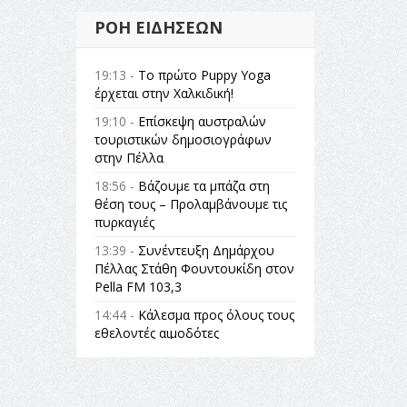
ΡΟΉ ΕΙΔΉΣΕΩΝ
19:13 -
Το πρώτο Puppy Yoga
έρχεται στην Χαλκιδική!
19:10 -
Επίσκεψη αυστραλών
τουριστικών δημοσιογράφων
στην Πέλλα
18:56 -
Βάζουμε τα μπάζα στη
θέση τους – Προλαμβάνουμε τις
πυρκαγιές
13:39 -
Συνέντευξη Δημάρχου
Πέλλας Στάθη Φουντουκίδη στον
Pella FM 103,3
14:44 -
Κάλεσμα προς όλους τους
εθελοντές αιμοδότες
14:23 -
Όλη η Ελλάδα ένας
πολιτισμός Μουσική
εγκατάσταση Πόλεμος και