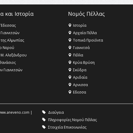
α και Ιστορία
Νομός Πέλλας
 Έδεσσας
Ιστορία
 Γιαννιτσών
Αρχαία Πέλλα
 της Αλμωπίας
Τοπικά Προϊόντα
ο Νερού
Γιαννιτσά
 Μ. Αλεξάνδρου
Πέλλα
θανάσιος
Κρύα Βρύση
ων Γιαννιτσών
Σκύδρα
Αριδαία
Aρνισσα
Eδεσσα
ww.aneveno.com
|
Διαύγεια
Πληροφορίες Νομού Πέλλας
Στοιχεία Επικοινωνίας