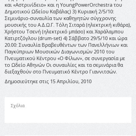
και «Αστρινίδειο» και η YoungPowerOrchestra του
Δημοτικού Ωδείου Καβάλας) 3) Κυριακή 2/5/10:
Σεμινάριο-συναυλία των καθηγητών σύγχρονης
μουσικής του Α.Δ.Ω.Γ. Τόλη Σιταρά (ηλεκτρική κιθάρα),
Χρήστου Τσενή (ηλεκτρικό μπάσο) και Χαράλαμπου
Κατιρτζόγλου (drum-set) 4) Σάββατο 29/5/10 και ώρα
20.00: Συναυλία Βραβευθέντων των Πανελλήνιων και
Παγκύπριων Μουσικών Διαγωνισμών 2010 του
Πνευματικού Κέντρου «Ο Φίλων», σε συνεργασία με
το Ωδείο Αθηνών Οι συναυλίες και τα σεμινάρια θα
διεξαχθούν στο Πνευματικό Κέντρο Γιαννιτσών.
Δημοσιεύτηκε στις 15 Απριλίου, 2010
Σχόλια