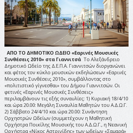
ΑΠΟ ΤΟ ΔΗΜΟΤΙΚΟ ΩΔΕΙΟ
«Εαρινές Μουσικές
Συνθέσεις 2010»
στα Γιαννιτσά
Το Αλεξάνδρειο
Δημοτικό Ωδείο της Δ.Ε.Π.Α. Γιαννιτσών διοργανώνει
και φέτος τον κύκλο μουσικών εκδηλώσεων «Εαρινές
Μουσικές Συνθέσεις 2010», συμβάλλοντας στο
«πολιτιστικό γίγνεσθαι» του Δήμου Γιαννιτσών. Οι
φετινές «Εαρινές Μουσικές Συνθέσεις»
περιλαμβάνουν τις εξής συναυλίες: 1) Κυριακή 18/4/10
και ώρα 20.00: Μεγάλη Συναυλία Μαθητών του Α.Δ.Ω.Γ.
2) Σάββατο 24/4/10 και ώρα 20.00: Συνάντηση
Ορχηστρών Ωδείων (συμμετέχουν η Μαθητική
Ορχήστρα Ποικίλης Μουσικής του Α.Δ.Ω.Γ., η Νεανική
Ορχήστρα «Νίκος Αστρινίδης» των ωδείων «Σαμαρά»