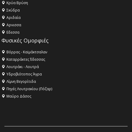
Κρύα Βρύση
Σκύδρα
Αριδαία
Aρνισσα
Eδεσσα
Φυσικές Ομορφιές
Βόρρας - Καϊμάκτσαλαν
Καταρράκτες Έδεσσας
Λουτράκι - Λουτρά
Υδροβιότοπος Άγρα
Λίμνη Βεγορίτιδα
Πηγές Λουτρακίου (Πόζαρ)
Μαύρο Δάσος