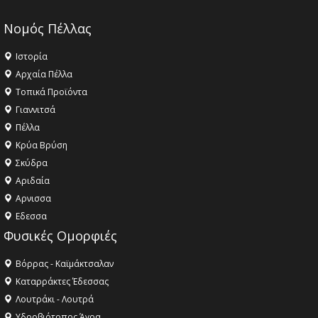
Νομός Πέλλας
Ιστορία
Αρχαία Πέλλα
Τοπικά Προϊόντα
Γιαννιτσά
Πέλλα
Κρύα Βρύση
Σκύδρα
Αριδαία
Aρνισσα
Eδεσσα
Φυσικές Ομορφιές
Βόρρας - Καϊμάκτσαλαν
Καταρράκτες Έδεσσας
Λουτράκι - Λουτρά
Υδροβιότοπος Άγρα