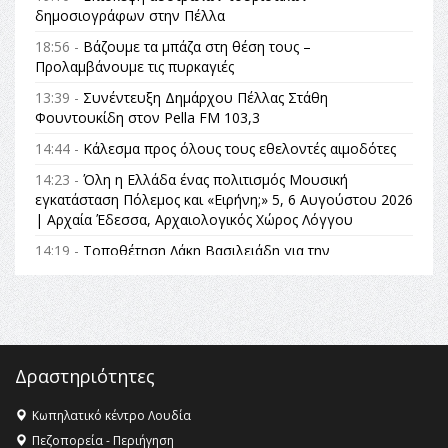
δημοσιογράφων στην Πέλλα
18:56 -
Βάζουμε τα μπάζα στη θέση τους –
Προλαμβάνουμε τις πυρκαγιές
13:39 -
Συνέντευξη Δημάρχου Πέλλας Στάθη
Φουντουκίδη στον Pella FM 103,3
14:44 -
Κάλεσμα προς όλους τους εθελοντές αιμοδότες
14:23 -
Όλη η Ελλάδα ένας πολιτισμός Μουσική
εγκατάσταση Πόλεμος και «Ειρήνη;» 5, 6 Αυγούστου 2026
| Αρχαία Έδεσσα, Αρχαιολογικός Χώρος Λόγγου
14:19 -
Τοποθέτηση Λάκη Βασιλειάδη για την
Αναθεώρηση του Συντάγματος: «Σε τέτοιες κορυφαίες
θεσμικές διαδικασίες υπάρχει μόνο η ευθύνη απέναντι
στις επόμενες γενιές»
16:35 -
Το πρόγραμμα του ΠΑΟΚ στον δεύτερο γύρο του
Champions League!
Δραστηριότητες
16:27 -
Όλυμπος: Εντάχθηκε στον Κατάλογο Παγκόσμιας
Κληρονομιάς της UNESCO – Ομόφωνη η απόφαση Ο
Κωπηλατικό κέντρο Λουδία
Όλυμπος αναγνωρίστηκε ως φυσικό και πολιτιστικό
Πεζοπορεία - Περιήγηση