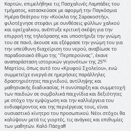
Καρτών, επιμελήθηκε τις Πασχαλινές Λαμπάδες του
τμήματος, κατασκεύασε με αφορμή την Παγκόσμια
Ημέρα Θεάτρου την «Κούκλα της Σαρακοστής»,
φιλοτέχνησε στεφάνι με συνθέσεις φύλλων χαλκού
και ορείχαλκου, ανέπτυξε κριτική σκέψη για την
επιρροή της τηλεόρασης και υποστήριξε την γνώμη
του σε πανό, άκουσε και εξέφρασε την γνώμη του για
την υπεύθυνη διαχείριση του νερού, αναβίωσε το
παραδοσιακό έθιμο της ''Περπερούνας'', έκανε
ης
αναπαράσταση ιστορικών γεγονότων της 25
Μαρτίου, όπως αυτό του «Κρυφού Σχολείου», ενώ
συμμετείχε ενεργά σε ημερήσιες παράλληλες
δραστηριότητες παιχνιδιού, αντίληψης και
μαθησιακής διαδικασίας. Η συνύπαρξη και συμμετοχή
των παιδιών σε συμβολικά παιχνίδια και δεξιότητες
με στόχο την εμψύχωση και την καλλιέργεια του
ενδιαφέροντος και της περιέργειας τους, είναι
ουσιαστικό κίνητρο του προσωπικού. Νέοι στόχοι θα
καλύψουν μετά τις γιορτές, τις ανάγκες και επιθυμίες
των μαθητών. Καλό Πάσχα!!!