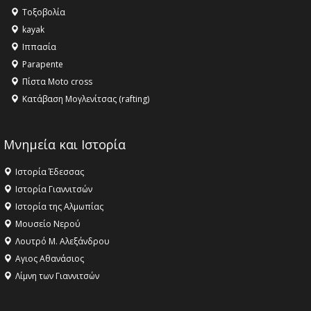
αγαθό εξέχουσας οικουμενικής αξίας για την
Τοξοβολία
ανθρωπότητα
kayak
16:18 -
ΕΝΟΡΙΑΚΕΣ ΚΑΛΟΚΑΙΡΙΝΕΣ ΔΡΑΣΕΙΣ ΓΙΑ ΠΑΙΔΙΑ
Ιππασία
ΣΤΗΝ ΕΔΕΣΣΑ
Parapente
Πίστα Moto cross
Κατάβαση Μογλενίτσας (rafting)
Μνημεία και Ιστορία
Ιστορία Έδεσσας
Ιστορία Γιαννιτσών
Ιστορία της Αλμωπίας
Μουσείο Νερού
Λουτρό Μ. Αλεξάνδρου
Αγιος Αθανάσιος
Λίμνη των Γιαννιτσών