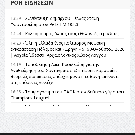
ΡΟΉ ΕΙΔΉΣΕΩΝ
13:39 -
Συνέντευξη Δημάρχου Πέλλας Στάθη
Φουντουκίδη στον Pella FM 103,3
14:44 -
Κάλεσμα προς όλους τους εθελοντές αιμοδότες
14:23 -
Όλη η Ελλάδα ένας πολιτισμός Μουσική
εγκατάσταση Πόλεμος και «Ειρήνη;» 5, 6 Αυγούστου 2026
| Αρχαία Έδεσσα, Αρχαιολογικός Χώρος Λόγγου
14:19 -
Τοποθέτηση Λάκη Βασιλειάδη για την
Αναθεώρηση του Συντάγματος: «Σε τέτοιες κορυφαίες
θεσμικές διαδικασίες υπάρχει μόνο η ευθύνη απέναντι
στις επόμενες γενιές»
16:35 -
Το πρόγραμμα του ΠΑΟΚ στον δεύτερο γύρο του
Champions League!
16:27 -
Όλυμπος: Εντάχθηκε στον Κατάλογο Παγκόσμιας
Κληρονομιάς της UNESCO – Ομόφωνη η απόφαση Ο
Όλυμπος αναγνωρίστηκε ως φυσικό και πολιτιστικό
αγαθό εξέχουσας οικουμενικής αξίας για την
ανθρωπότητα