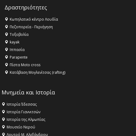
16:18 -
ΕΝΟΡΙΑΚΕΣ ΚΑΛΟΚΑΙΡΙΝΕΣ ΔΡΑΣΕΙΣ ΓΙΑ ΠΑΙΔΙΑ
Δραστηριότητες
ΣΤΗΝ ΕΔΕΣΣΑ
Κωπηλατικό κέντρο Λουδία
16:15 -
Εργασίες συντήρησης οδοφωτισμού στην Ενωτική
Πεζοπορεία - Περιήγηση
Οδό Σίνδου από την Περιφέρεια Κεντρικής Μακεδονίας
Τοξοβολία
11:36 -
Λάκης Βασιλειάδης, Συνέντευξη PellaFm 103,3 για
kayak
το Μουσείο της Πέλλας, Λουτρά Πόζαρ και Χιονοδρομικό
Ιππασία
18:09 -
Αυτό το καλοκαίρι δίνουμε ραντεβού στο πιο
Parapente
όμορφο θερινό σινεμά της Ελλάδας!
Πίστα Moto cross
Κατάβαση Μογλενίτσας (rafting)
Μνημεία και Ιστορία
Ιστορία Έδεσσας
Ιστορία Γιαννιτσών
Ιστορία της Αλμωπίας
Μουσείο Νερού
Λουτρό Μ. Αλεξάνδρου