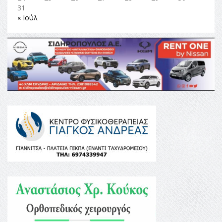
31
« Ιούλ