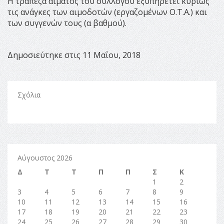
Η τράπεζα αίματος του συλλόγου εξυπηρετεί κυρίως
τις ανάγκες των αιμοδοτών (εργαζομένων Ο.Τ.Α.) και
των συγγενών τους (α βαθμού).
Δημοσιεύτηκε στις 11 Μαΐου, 2018
Σχόλια
Αύγουστος 2026
Δ
Τ
Τ
Π
Π
Σ
Κ
1
2
3
4
5
6
7
8
9
10
11
12
13
14
15
16
17
18
19
20
21
22
23
24
25
26
27
28
29
30