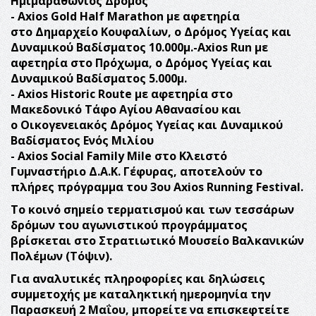
Ημιμαραθώνιος Δρόμος
-
Axios
Gold
Half
Marathon
με αφετηρία
στο
Δημαρχείο Κουφαλίων, ο
Δρόμος Υγείας και
Δυναμικού Βαδίσματος 10.000μ.-
Axios
Run
με
αφετηρία στο Πρόχωμα,
ο
Δρόμος Υγείας και
Δυναμικού Βαδίσματος 5.000μ.
-
Axios
Historic
Route
με αφετηρία στο
Μακεδονικό Τάφο Αγίου Αθανασίου και
ο
Οικογενειακός Δρόμος Υγείας και Δυναμικού
Βαδίσματος Ενός Μιλίου
-
Axios
Social
Family
Mile
στο Κλειστό
Γυμναστήριο
Δ.Α.Κ. Γέφυρας, αποτελούν το
πλήρες πρόγραμμα του 3ου
Axios
Running
Festival
.
Το κοινό σημείο τερματισμού και των τεσσάρων
δρόμων του αγωνιστικού προγράμματος
βρίσκεται στο Στρατιωτικό Μουσείο Βαλκανικών
Πολέμων (Τόψιν).
Για αναλυτικές πληροφορίες και δηλώσεις
συμμετοχής με καταληκτική ημερομηνία την
Παρασκευή 2 Μαΐου, μπορείτε να επισκεφτείτε