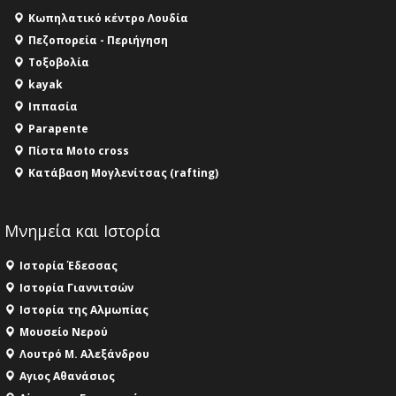
16:35 -
Το πρόγραμμα του ΠΑΟΚ στον δεύτερο γύρο
Κωπηλατικό κέντρο Λουδία
του Champions League!
Πεζοπορεία - Περιήγηση
16:27 -
Όλυμπος: Εντάχθηκε στον Κατάλογο
Τοξοβολία
Παγκόσμιας Κληρονομιάς της UNESCO – Ομόφωνη
kayak
η απόφαση Ο Όλυμπος αναγνωρίστηκε ως φυσικό
και πολιτιστικό αγαθό εξέχουσας οικουμενικής
Ιππασία
αξίας για την ανθρωπότητα
Parapente
16:18 -
ΕΝΟΡΙΑΚΕΣ ΚΑΛΟΚΑΙΡΙΝΕΣ ΔΡΑΣΕΙΣ ΓΙΑ ΠΑΙΔΙΑ
Πίστα Moto cross
ΣΤΗΝ ΕΔΕΣΣΑ
Κατάβαση Μογλενίτσας (rafting)
Μνημεία και Ιστορία
Ιστορία Έδεσσας
Ιστορία Γιαννιτσών
Ιστορία της Αλμωπίας
Μουσείο Νερού
Λουτρό Μ. Αλεξάνδρου
Αγιος Αθανάσιος