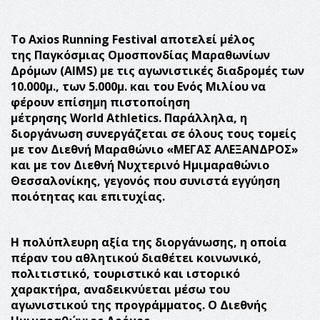
Το
Axios
Running
Festival
αποτελεί μέλος
της
Παγκόσμιας Ομοσπονδίας Μαραθωνίων
Δρόμων (
AIMS
) με τις αγωνιστικές διαδρομές των
10.000μ., των 5.000μ. και του Ενός Μιλίου να
φέρουν επίσημη πιστοποίηση
μέτρησης
World
Athletics
. Παράλληλα, η
διοργάνωση συνεργάζεται σε όλους τους τομείς
με τον Διεθνή Μαραθώνιο «ΜΕΓΑΣ ΑΛΕΞΑΝΔΡΟΣ»
και με τον Διεθνή Νυχτερινό Ημιμαραθώνιο
Θεσσαλονίκης, γεγονός που συνιστά εγγύηση
ποιότητας και επιτυχίας.
Η πολύπλευρη αξία της διοργάνωσης, η οποία
πέραν του αθλητικού διαθέτει κοινωνικό,
πολιτιστικό, τουριστικό και ιστορικό
χαρακτήρα, αναδεικνύεται μέσω του
αγωνιστικού της προγράμματος. Ο
Διεθνής