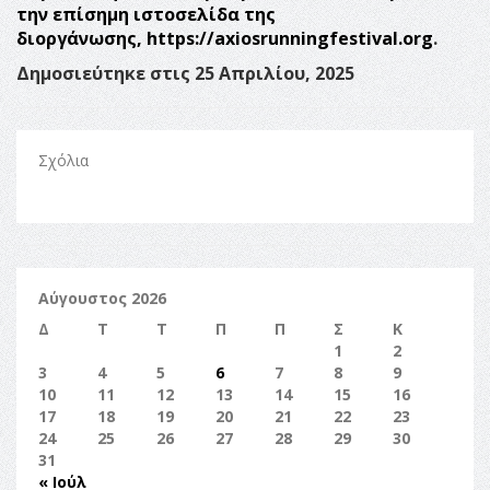
την επίσημη ιστοσελίδα της
διοργάνωσης,
https
://
axiosrunningfestival
.
org
.
Δημοσιεύτηκε στις 25 Απριλίου, 2025
Σχόλια
Αύγουστος 2026
Δ
Τ
Τ
Π
Π
Σ
Κ
1
2
3
4
5
6
7
8
9
10
11
12
13
14
15
16
17
18
19
20
21
22
23
24
25
26
27
28
29
30
31
« Ιούλ