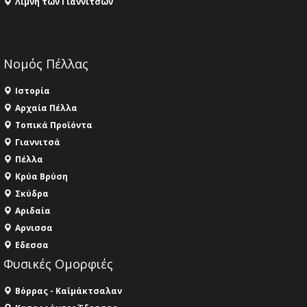
Λίμνη των Γιαννιτσών
Νομός Πέλλας
Ιστορία
Αρχαία Πέλλα
Τοπικά Προϊόντα
Γιαννιτσά
Πέλλα
Κρύα Βρύση
Σκύδρα
Αριδαία
Aρνισσα
Eδεσσα
Φυσικές Ομορφιές
Βόρρας - Καϊμάκτσαλαν