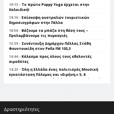
19:13 -
Το πρώτο Puppy Yoga έρχεται στην
Χαλκιδική!
19:10 -
Επίσκεψη αυστραλών τουριστικών
δημοσιογράφων στην Πέλλα
18:56 -
Βάζουμε τα μπάζα στη θέση τους –
Προλαμβάνουμε τις πυρκαγιές
13:39 -
Συνέντευξη Δημάρχου Πέλλας Στάθη
Φουντουκίδη στον Pella FM 103,3
14:44 -
Κάλεσμα προς όλους τους εθελοντές
αιμοδότες
14:23 -
Όλη η Ελλάδα ένας πολιτισμός Μουσική
εγκατάσταση Πόλεμος και «Ειρήνη;» 5, 6
Αυγούστου 2026 | Αρχαία Έδεσσα, Αρχαιολογικός
Χώρος Λόγγου
14:19 -
Τοποθέτηση Λάκη Βασιλειάδη για την
Αναθεώρηση του Συντάγματος: «Σε τέτοιες
κορυφαίες θεσμικές διαδικασίες υπάρχει μόνο η
ευθύνη απέναντι στις επόμενες γενιές»
Δραστηριότητες