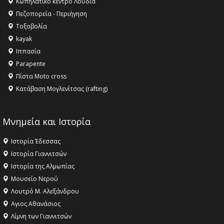
Κωπηλατικό κέντρο Λουδία
Όλυμπος αναγνωρίστηκε ως φυσικό και πολιτιστικό
Πεζοπορεία - Περιήγηση
αγαθό εξέχουσας οικουμενικής αξίας για την
Τοξοβολία
ανθρωπότητα
kayak
16:18 -
ΕΝΟΡΙΑΚΕΣ ΚΑΛΟΚΑΙΡΙΝΕΣ ΔΡΑΣΕΙΣ ΓΙΑ ΠΑΙΔΙΑ
Ιππασία
ΣΤΗΝ ΕΔΕΣΣΑ
Parapente
Πίστα Moto cross
Κατάβαση Μογλενίτσας (rafting)
Μνημεία και Ιστορία
Ιστορία Έδεσσας
Ιστορία Γιαννιτσών
Ιστορία της Αλμωπίας
Μουσείο Νερού
Λουτρό Μ. Αλεξάνδρου
Αγιος Αθανάσιος
Λίμνη των Γιαννιτσών