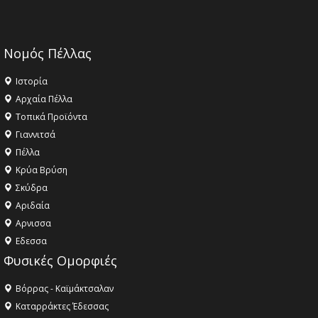
Νομός Πέλλας
Ιστορία
Αρχαία Πέλλα
Τοπικά Προϊόντα
Γιαννιτσά
Πέλλα
Κρύα Βρύση
Σκύδρα
Αριδαία
Aρνισσα
Eδεσσα
Φυσικές Ομορφιές
Βόρρας - Καϊμάκτσαλαν
Καταρράκτες Έδεσσας