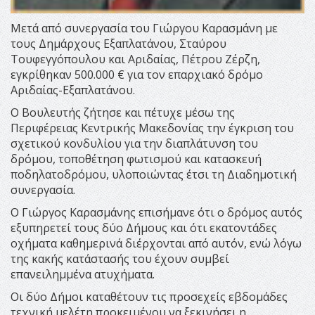
Μετά από συνεργασία του Γιώργου Καρασμάνη με
τους Δημάρχους Εξαπλατάνου, Σταύρου
Τουφεγγόπουλου και Αριδαίας, Πέτρου Ζέρζη,
εγκρίθηκαν 500.000 € για τον επαρχιακό δρόμο
Αριδαίας-Εξαπλατάνου.
Ο Βουλευτής ζήτησε και πέτυχε μέσω της
Περιφέρειας Κεντρικής Μακεδονίας την έγκριση του
σχετικού κονδυλίου για την διαπλάτυνση του
δρόμου, τοποθέτηση φωτισμού και κατασκευή
ποδηλατοδρόμου, υλοποιώντας έτσι τη Διαδημοτική
συνεργασία.
Ο Γιώργος Καρασμάνης επισήμανε ότι ο δρόμος αυτός
εξυπηρετεί τους δύο Δήμους και ότι εκατοντάδες
οχήματα καθημερινά διέρχονται από αυτόν, ενώ λόγω
της κακής κατάστασής του έχουν συμβεί
επανειλημμένα ατυχήματα.
Οι δύο Δήμοι καταθέτουν τις προσεχείς εβδομάδες
τεχνική μελέτη προκειμένου να ξεκινήσει η