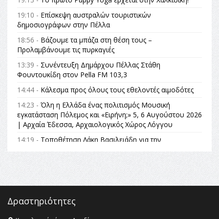
19:10 -
Επίσκεψη αυστραλών τουριστικών
δημοσιογράφων στην Πέλλα
18:56 -
Βάζουμε τα μπάζα στη θέση τους –
Προλαμβάνουμε τις πυρκαγιές
13:39 -
Συνέντευξη Δημάρχου Πέλλας Στάθη
Φουντουκίδη στον Pella FM 103,3
14:44 -
Κάλεσμα προς όλους τους εθελοντές αιμοδότες
14:23 -
Όλη η Ελλάδα ένας πολιτισμός Μουσική
εγκατάσταση Πόλεμος και «Ειρήνη;» 5, 6 Αυγούστου 2026
| Αρχαία Έδεσσα, Αρχαιολογικός Χώρος Λόγγου
14:19 -
Τοποθέτηση Λάκη Βασιλειάδη για την
Αναθεώρηση του Συντάγματος: «Σε τέτοιες κορυφαίες
θεσμικές διαδικασίες υπάρχει μόνο η ευθύνη απέναντι
στις επόμενες γενιές»
16:35 -
Το πρόγραμμα του ΠΑΟΚ στον δεύτερο γύρο του
Champions League!
Δραστηριότητες
16:27 -
Όλυμπος: Εντάχθηκε στον Κατάλογο Παγκόσμιας
Κληρονομιάς της UNESCO – Ομόφωνη η απόφαση Ο