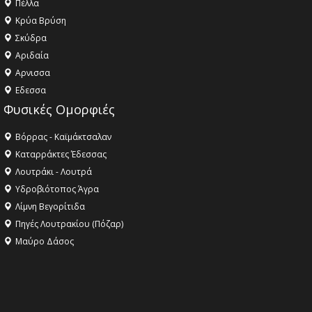
Πέλλα
Κρύα Βρύση
Σκύδρα
Αριδαία
Aρνισσα
Eδεσσα
Φυσικές Ομορφιές
Βόρρας - Καϊμάκτσαλαν
Καταρράκτες Έδεσσας
Λουτράκι - Λουτρά
Υδροβιότοπος Άγρα
Λίμνη Βεγορίτιδα
Πηγές Λουτρακίου (Πόζαρ)
Μαύρο Δάσος