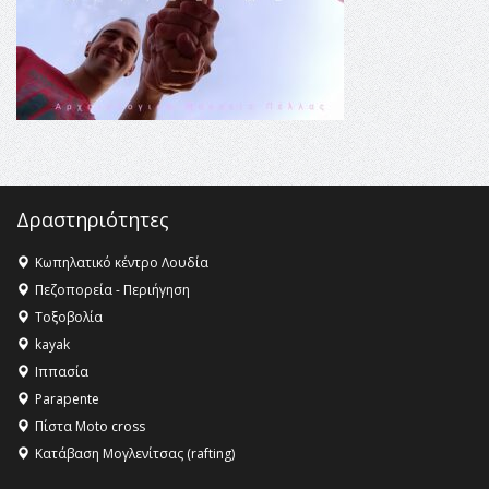
Κληρονομιάς της UNESCO – Ομόφωνη η απόφαση Ο
Όλυμπος αναγνωρίστηκε ως φυσικό και πολιτιστικό
αγαθό εξέχουσας οικουμενικής αξίας για την
ανθρωπότητα
16:18 -
ΕΝΟΡΙΑΚΕΣ ΚΑΛΟΚΑΙΡΙΝΕΣ ΔΡΑΣΕΙΣ ΓΙΑ ΠΑΙΔΙΑ
ΣΤΗΝ ΕΔΕΣΣΑ
Δραστηριότητες
Κωπηλατικό κέντρο Λουδία
Πεζοπορεία - Περιήγηση
Τοξοβολία
kayak
Ιππασία
Parapente
Πίστα Moto cross
Κατάβαση Μογλενίτσας (rafting)