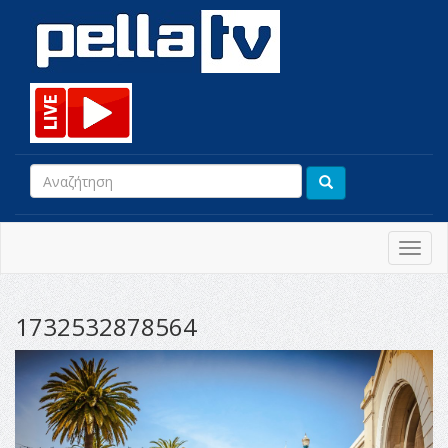
Toggl
navig
1732532878564