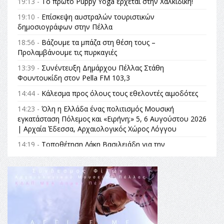
19:13 -
Το πρώτο Puppy Yoga έρχεται στην Χαλκιδική!
19:10 -
Επίσκεψη αυστραλών τουριστικών
δημοσιογράφων στην Πέλλα
18:56 -
Βάζουμε τα μπάζα στη θέση τους –
Προλαμβάνουμε τις πυρκαγιές
13:39 -
Συνέντευξη Δημάρχου Πέλλας Στάθη
Φουντουκίδη στον Pella FM 103,3
14:44 -
Κάλεσμα προς όλους τους εθελοντές αιμοδότες
14:23 -
Όλη η Ελλάδα ένας πολιτισμός Μουσική
εγκατάσταση Πόλεμος και «Ειρήνη;» 5, 6 Αυγούστου 2026
| Αρχαία Έδεσσα, Αρχαιολογικός Χώρος Λόγγου
14:19 -
Τοποθέτηση Λάκη Βασιλειάδη για την
Αναθεώρηση του Συντάγματος: «Σε τέτοιες κορυφαίες
θεσμικές διαδικασίες υπάρχει μόνο η ευθύνη απέναντι
στις επόμενες γενιές»
16:35 -
Το πρόγραμμα του ΠΑΟΚ στον δεύτερο γύρο του
Champions League!
16:27 -
Όλυμπος: Εντάχθηκε στον Κατάλογο Παγκόσμιας