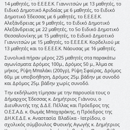
14 μαθητές, το Ε.Ε.Ε.Ε.Κ. Γιαννιτσών με 13 μαθητές, το
Ειδικό Δημοτικό Αριδαίας με 6 μαθητές, το Ειδικό
Δημοτικό Έδεσσας με 6 μαθητές, το Ε.Ε.Ε.Ε.Κ.
Αλεξάνδρειας με 9 μαθητές, το Ειδικό Δημοτικό
Αλεξάνδρειας με 22 μαθητές, το 5ο Ειδικό Δημοτικό
Θεσσαλονίκης με 15 μαθητές, το Ειδικό Δημοτικό
Γιαννιτσών με 15 μαθητές, το Ε.Ε.Ε.Ε.Κ. Κορδελιού με
13 μαθητές και το Ε.Ε.Ε.Ε.Κ. Νάουσας με 16 μαθητές.
Συνολικά πήραν μέρος 225 μαθητές στα παρακάτω
αγωνίσματα: Δρόμος 100μ., Δρόμος 50 μ., Άλμα σε
μήκος, Ρίψη Μπαλάκι (200γρ), Ρίψη Σφαίρας, Δρόμος
60μ. με υποβοήθηση, Δρόμος 25μ. βάδην με συνοδό
και Δρόμος 25μ. βάδην χωρίς συνοδό.
Την εκδήλωση τίμησαν με την παρουσία τους ο
Δήμαρχος Έδεσσας κ. Δημήτριος Γιάννου, ο
Διευθυντής της Δ.Δ.Ε. Πέλλας και Πρόεδρος της
Ο.Ε.Σ.Α.Δ. κ. Θωμάς Μπαχαράκης, η Πρόεδρος της
ΔΗ.Κ.Ε.Δ.Ε. κ. Αναστασία Βλαδίκα - Ιατρίδου, ο
σχολικός σύμβουλος Φυσικής Αγωγής κ. Δημήτριος