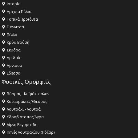
Ιστορία
Αρχαία Πέλλα
Τοπικά Προϊόντα
Γιαννιτσά
Πέλλα
Κρύα Βρύση
Σκύδρα
Αριδαία
Aρνισσα
Eδεσσα
Φυσικές Ομορφιές
Βόρρας - Καϊμάκτσαλαν
Καταρράκτες Έδεσσας
Λουτράκι - Λουτρά
Υδροβιότοπος Άγρα
Λίμνη Βεγορίτιδα
Πηγές Λουτρακίου (Πόζαρ)