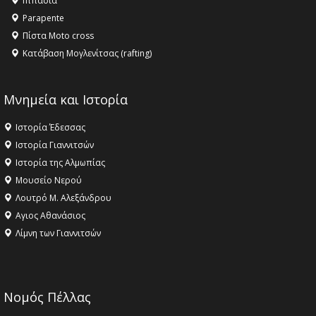
Ιππασία
ΣΤΗΝ ΕΔΕΣΣΑ
Parapente
Πίστα Moto cross
Κατάβαση Μογλενίτσας (rafting)
Μνημεία και Ιστορία
Ιστορία Έδεσσας
Ιστορία Γιαννιτσών
Ιστορία της Αλμωπίας
Μουσείο Νερού
Λουτρό Μ. Αλεξάνδρου
Αγιος Αθανάσιος
Λίμνη των Γιαννιτσών
Νομός Πέλλας