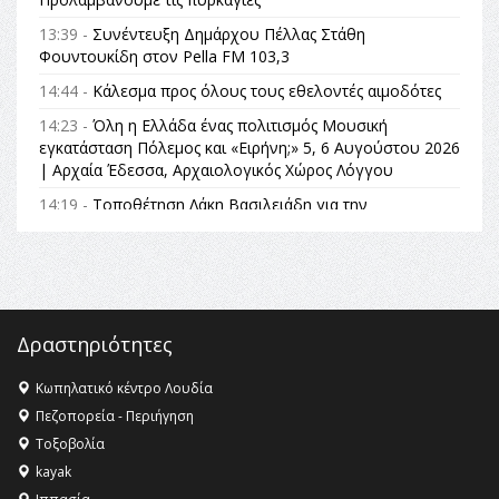
13:39 -
Συνέντευξη Δημάρχου Πέλλας Στάθη
Φουντουκίδη στον Pella FM 103,3
14:44 -
Κάλεσμα προς όλους τους εθελοντές αιμοδότες
14:23 -
Όλη η Ελλάδα ένας πολιτισμός Μουσική
εγκατάσταση Πόλεμος και «Ειρήνη;» 5, 6 Αυγούστου 2026
| Αρχαία Έδεσσα, Αρχαιολογικός Χώρος Λόγγου
14:19 -
Τοποθέτηση Λάκη Βασιλειάδη για την
Αναθεώρηση του Συντάγματος: «Σε τέτοιες κορυφαίες
θεσμικές διαδικασίες υπάρχει μόνο η ευθύνη απέναντι
στις επόμενες γενιές»
16:35 -
Το πρόγραμμα του ΠΑΟΚ στον δεύτερο γύρο του
Champions League!
Δραστηριότητες
16:27 -
Όλυμπος: Εντάχθηκε στον Κατάλογο Παγκόσμιας
Κληρονομιάς της UNESCO – Ομόφωνη η απόφαση Ο
Κωπηλατικό κέντρο Λουδία
Όλυμπος αναγνωρίστηκε ως φυσικό και πολιτιστικό
Πεζοπορεία - Περιήγηση
αγαθό εξέχουσας οικουμενικής αξίας για την
Τοξοβολία
ανθρωπότητα
kayak
16:18 -
ΕΝΟΡΙΑΚΕΣ ΚΑΛΟΚΑΙΡΙΝΕΣ ΔΡΑΣΕΙΣ ΓΙΑ ΠΑΙΔΙΑ