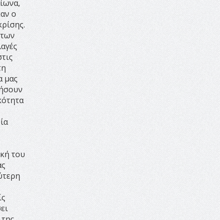
αίωνα,
16:35 -
Το πρόγραμμα του ΠΑΟΚ
καν ο
στον δεύτερο γύρο του
κρίσης.
Champions League!
 των
16:27 -
Όλυμπος: Εντάχθηκε στον
λαγές
Κατάλογο Παγκόσμιας
στις
Κληρονομιάς της UNESCO –
τη
Ομόφωνη η απόφαση Ο
α μας
Όλυμπος αναγνωρίστηκε ως
νήσουν
φυσικό και πολιτιστικό αγαθό
κότητα
εξέχουσας οικουμενικής αξίας για
την ανθρωπότητα
ία
16:18 -
ΕΝΟΡΙΑΚΕΣ
ΚΑΛΟΚΑΙΡΙΝΕΣ ΔΡΑΣΕΙΣ ΓΙΑ
ΠΑΙΔΙΑ ΣΤΗΝ ΕΔΕΣΣΑ
ική του
16:15 -
Εργασίες συντήρησης
ας
οδοφωτισμού στην Ενωτική Οδό
ρύτερη
Σίνδου από την Περιφέρεια
Κεντρικής Μακεδονίας
ίς
11:36 -
Λάκης Βασιλειάδης,
ει
Συνέντευξη PellaFm 103,3 για το
 της