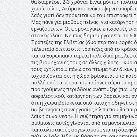
θα διαρκέσει 2-3 χρόνια. Είναι μόνιμη πολιτ
χωρίς τέλος. Ακόμα και ανάκαμψη να υπάρξει,
λαός γιατί δεν πρόκειται να του επιστραφεί τ
Μας πάνε για μισθούς πείνας, για κατάργησ
εργαζόμενων. Οι φορολογικές επιδρομές ενάν
στο κεφάλαιο. Να πως δημιουργούνται τα 60
Τράπεζες της Ελβετίας (δυο περίπου φορές ό
τελευταία διετία στις τράπεζες από το κράτο
και τα Ευρωπαϊκά ταμεία (πάλι δικά μας λεφ
τις βιομηχανίες τους σε άλλες χώρες – κύρι
τους «χτίζεται» πάνω στο πτώμα των δικών μ
ισχυρίζονται ότι η χώρα βρίσκεται υπό κατ
πολλά από τα μέτρα που παίρνει τώρα τα προ
προηγούμενες περιόδους ανάπτυξης (π.χ. με
ασφαλιστικού, κατάργηση των βαρέων και αν
ότι η χώρα βρίσκεται υπό κατοχή οδηγεί στ
(κυβερνήσεις συνεργασίας κ.λ.π.) που θα πα
λαϊκή συναίνεση». Η συζήτηση για επιμήκυνσ
ρυθμίσεις αυτές γίνονται από τα μονοπώλια, 
καπιταλιστικούς οργανισμούς για τη διασφά
πάλι, ο λαός. Ήδη, με βάση το επικαιροποι