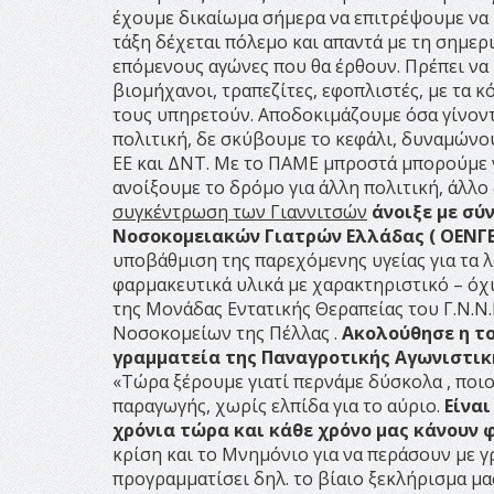
έχουμε δικαίωμα σήμερα να επιτρέψουμε να κ
τάξη δέχεται πόλεμο και απαντά με τη σημερι
επόμενους αγώνες που θα έρθουν. Πρέπει να
βιομήχανοι, τραπεζίτες, εφοπλιστές, με τα κ
τους υπηρετούν. Αποδοκιμάζουμε όσα γίνοντ
πολιτική, δε σκύβουμε το κεφάλι, δυναμώνο
ΕΕ και ΔΝΤ. Με το ΠΑΜΕ μπροστά μπορούμε να
ανοίξουμε το δρόμο για άλλη πολιτική, άλλο
συγκέντρωση των Γιαννιτσών
άνοιξε με σύ
Νοσοκομειακών Γιατρών Ελλάδας ( ΟΕΝΓ
υποβάθμιση της παρεχόμενης υγείας για τα λ
φαρμακευτικά υλικά με χαρακτηριστικό – όχ
της Μονάδας Εντατικής Θεραπείας του Γ.Ν.Ν
Νοσοκομείων της Πέλλας .
Ακολούθησε η τ
γραμματεία της Παναγροτικής Αγωνιστικ
«Τώρα ξέρουμε γιατί περνάμε δύσκολα , ποιο
παραγωγής, χωρίς ελπίδα για το αύριο.
Είναι
χρόνια τώρα και κάθε χρόνο μας κάνουν 
κρίση και το Μνημόνιο για να περάσουν με 
προγραμματίσει δηλ. το βίαιο ξεκλήρισμα μ