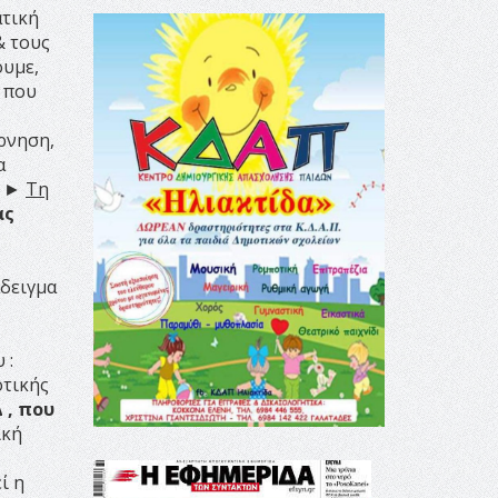
ατική
& τους
ουμε,
, που
ρνηση,
α
. ►
Τη
ας
άδειγμα
 :
οτικής
 , που
ική
ί η