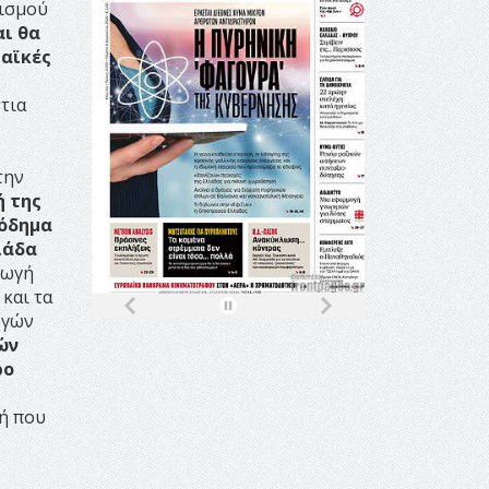
νισμού
αι θα
λαϊκές
τια
την
ή της
σόδημα
ιάδα
γωγή
και τα
ωγών
ών
ρο
κή που