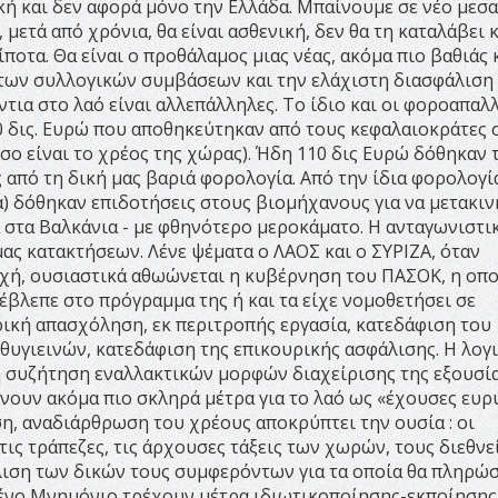
ική και δεν αφορά μόνο την Ελλάδα. Μπαίνουμε σε νέο μεσ
 μετά από χρόνια, θα είναι ασθενική, δεν θα τη καταλάβει 
ίποτα. Θα είναι ο προθάλαμος μιας νέας, ακόμα πιο βαθιάς 
η των συλλογικών συμβάσεων και την ελάχιστη διασφάλιση
τια στο λαό είναι αλλεπάλληλες. Το ίδιο και οι φοροαπαλ
0 δις. Ευρώ που αποθηκεύτηκαν από τους κεφαλαιοκράτες 
σο είναι το χρέος της χώρας). Ήδη 110 δις Ευρώ δόθηκαν 
ς από τη δική μας βαριά φορολογία. Από την ίδια φορολογί
τά) δόθηκαν επιδοτήσεις στους βιομήχανους για να μετακι
α στα Βαλκάνια - με φθηνότερο μεροκάματο. Η ανταγωνιστι
ας κατακτήσεων. Λένε ψέματα ο ΛΑΟΣ και ο ΣΥΡΙΖΑ, όταν
οχή, ουσιαστικά αθωώνεται η κυβέρνηση του ΠΑΣΟΚ, η οπο
έβλεπε στο πρόγραμμα της ή και τα είχε νομοθετήσει σε
ρική απασχόληση, εκ περιτροπής εργασία, κατεδάφιση του
θυγιεινών, κατεδάφιση της επικουρικής ασφάλισης. Η λογ
η συζήτηση εναλλακτικών μορφών διαχείρισης της εξουσί
ίρνουν ακόμα πιο σκληρά μέτρα για το λαό ως «έχουσες ευ
η, αναδιάρθρωση του χρέους αποκρύπτει την ουσία : οι
τις τράπεζες, τις άρχουσες τάξεις των χωρών, τους διεθνε
λιση των δικών τους συμφερόντων για τα οποία θα πληρώσ
ημένο Μνημόνιο τρέχουν μέτρα ιδιωτικοποίησης-εκποίησης