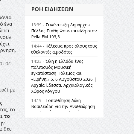
ΡΟΉ ΕΙΔΉΣΕΩΝ
ρόνια.
ό ένα
13:39 -
Συνέντευξη Δημάρχου
ώσει
Πέλλας Στάθη Φουντουκίδη στον
Pella FM 103,3
ρνουν
 έχει
14:44 -
Κάλεσμα προς όλους τους
έρνηση,
εθελοντές αιμοδότες
14:23 -
Όλη η Ελλάδα ένας
σι σε
πολιτισμός Μουσική
εγκατάσταση Πόλεμος και
«Ειρήνη;» 5, 6 Αυγούστου 2026 |
Αρχαία Έδεσσα, Αρχαιολογικός
μαζί με
Χώρος Λόγγου
14:19 -
Τοποθέτηση Λάκη
ς
Βασιλειάδη για την Αναθεώρηση
τας, το
του Συντάγματος: «Σε τέτοιες
ι το
κορυφαίες θεσμικές διαδικασίες
ην
υπάρχει μόνο η ευθύνη απέναντι
υ δεν
στις επόμενες γενιές»