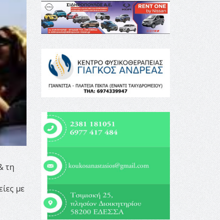
& τη
ίες με