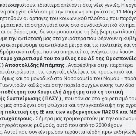
ατεδαφιστούν, ιδιαίτερα απέναντι στις νέες γενιές. Η εργ
νή απεργία, αλλά και με την επόμενη απεργία στις 11 Μάη 
 ηττηθούν οι άρπαγες του κοινωνικού πλούτου που παράγ
όμματα και τα στηρίγματά τους στο συνδικαλιστικό κίνημα
αι σε βάρος μας, δε νομιμοποιούμε τη βάρβαρη αντιλαϊκή
υμε την αντίστασή μας στα χειρότερα που φέρνουν η κυβέ
 ανατρέψουμε τα αντιλαϊκά μέτρα και τις πολιτικές και ν
 δρόμο ανάπτυξης, που να υπηρετεί τις ανάγκες του λαού» 
ντομο χαιρετισμό του το μέλος του ΔΣ της Ομοσπονδί
Ε ) Αποστολίδης Μπάμπης
. Αναφέρθηκε στην παραπέρα
αϊκά στρώματα , τις τραγικές ελλείψεις σε προσωπικό και
ι όμως και το μοναδικό στα Νοσοκομεία του Νομού – παρ
.Γιαννιτσών καθώς και στην πορεία συγχώνευσης των δύο
οποθέτηση του Κουρτελή Δημήτρη από τη τοπική
ής Συσπείρωσης ( ΠΑΣΥ )
, που τόνισε στο χαιρετισμό του
ς μας σπρώχνει στη φτώχεια και την εγκατάλειψη της αγρ
 η πολιτική της ΕΕ και των κυβερνήσεων ΠΑΣΟΚ και ΝΔ
φτωχότερους .
Σήμερα μας τρομοκρατούν με την οικονομ
γρηγορότερους ρυθμούς, αυτό που από το 2000 έχουν
ας. Αυτοί που συγκέντρωσαν τεράστια κέρδη πριν εκδηλωθε