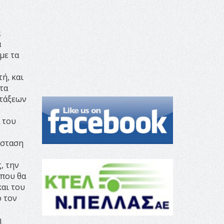
α
α
με τα
ή, και
τα
ντάξεων
 του
άσταση
, την
 που θα
και του
ο τον
η