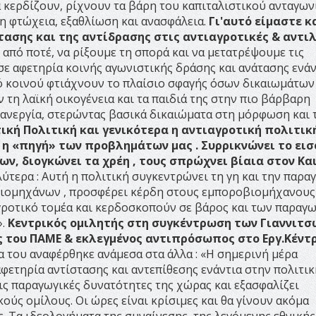
α κερδίζουν, ρίχνουν τα βάρη του καπιταλιστικού ανταγω
μη φτώχεια, εξαθλίωση και ανασφάλεια.
Γι'αυτό είμαστε κ
τασης και της αντίδρασης
στις αντιαγροτικές & αντι
από ποτέ, να ρίξουμε τη σπορά και να μετατρέψουμε τις
σε αφετηρία κοινής αγωνιστικής δράσης και ανάτασης ενάν
ό κοινού φτιάχνουν το πλαίσιο σφαγής όσων δικαιωμάτων
τη λαϊκή οικογένεια και τα παιδιά της στην πιο βάρβαρη
 ανεργία, στερώντας βασικά δικαιώματα στη μόρφωση και 
ική Πολιτική και γενικότερα η αντιαγροτική πολιτικ
ι η «πηγή» των προβλημάτων μας . Συρρικνώνει το ει
, διογκώνει τα χρέη , τους σπρώχνει βίαια στον Κα
ύτερα : Αυτή η πολιτική συγκεντρώνει τη γη και την παρα
βιομηχάνων , προσφέρει κέρδη στους εμποροβιομήχανους 
ροτικό τομέα και κερδοσκοπούν σε βάρος και των παραγ
».
Κεντρικός ομιλητής στη συγκέντρωση των Γιαννιτσ
ς του ΠΑΜΕ & εκλεγμένος αντιπρόσωπος στο Εργ.Κέντ
α του αναφέρθηκε ανάμεσα στα άλλα : «Η σημερινή μέρα
αφετηρία αντίστασης και αντεπίθεσης ενάντια στην πολιτι
τις παραγωγικές δυνατότητες της χώρας και εξασφαλίζει
ύς ομίλους. Οι ώρες είναι κρίσιμες και θα γίνουν ακόμα