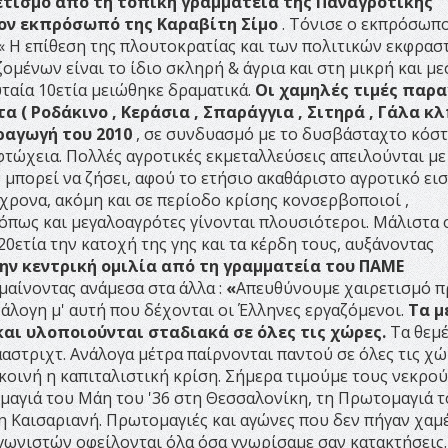
ετισμό από τη τοπική γραμματεία της Παναγροτικής
τον εκπρόσωπό της Καραβίτη Σίμο
. Τόνισε ο εκπρόσωπο
 « Η επίθεση της πλουτοκρατίας και των πολιτικών εκφρα
ομένων είναι το ίδιο σκληρή & άγρια και στη μικρή και με
υταία 10ετία μειώθηκε δραματικά.
Οι χαμηλές τιμές παρ
 ( Ροδάκινο , Κεράσια , Σπαράγγια , Σιτηρά , Γάλα κλπ
ραγωγή του 2010
, σε συνδυασμό με το δυσβάσταχτο κόσ
φτώχεια. Πολλές αγροτικές εκμεταλλεύσεις απειλούνται με
 μπορεί να ζήσει, αφού το ετήσιο ακαθάριστο αγροτικό ει
χρονα, ακόμη και σε περίοδο κρίσης κονσερβοποιοί ,
όπως και μεγαλοαγρότες γίνονται πλουσιότεροι. Μάλιστα 
0ετία την κατοχή της γης και τα κέρδη τους, αυξάνοντας
ην κεντρική ομιλία από τη γραμματεία του ΠΑΜΕ
μαίνοντας ανάμεσα στα άλλα :
«
Απευθύνουμε χαιρετισμό π
νάλογη μ' αυτή που δέχονται οι Έλληνες εργαζόμενοι.
Τα μ
και υλοποιούνται σταδιακά σε όλες τις χώρες.
Τα θεμέ
στριχτ. Ανάλογα μέτρα παίρνονται παντού σε όλες τις χώ
 κοινή η καπιταλιστική κρίση. Σήμερα τιμούμε τους νεκρού
μαγιά του Μάη του '36 στη Θεσσαλονίκη, τη Πρωτομαγιά 
η Καισαριανή. Πρωτομαγιές και αγώνες που δεν πήγαν χαμ
αγωνιστών οφείλονται όλα όσα γνωρίσαμε σαν κατακτήσεις.