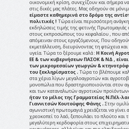
οικονομική κρίση, συνεχίζουν και σήμερα ν
στις δικές μας πλάτες. Μας οδηγούν σε μόνι
είμαστε καθημερινά στο δρόμο της αντίσ
πολιτικές !
Τώρα είναι περισσότερη ανάγκη 
εκδηλώσεις τιμής της φετινής Πρωτομαγιάς 
στους εκπροσώπους του κεφαλαίου , που απ
απόμειναν στους εργαζόμενους. Που οδηγούν 
εκμετάλλευση, διευρύνοντας τη φτώχεια και
υγεία.
Τώρα το ξέρουμε καλά :
H
Κοινή Αγροτ
ΕΕ & των κυβερνήσεων ΠΑΣΟΚ & ΝΔ , είνα
των μικρομεσαίων γεωργών & κτηνοτρόφων
του ξεκληρίσματος .
Τώρα το βλέπουμε καλ
στα χέρια λίγων μεγαλοαγροτών και αγροτο
μονοπώλια που δραστηριοποιούνται στον αγ
και των καταναλωτών αγροτικών προϊόντων
ήταν το μέλος της Γραμματείας Ν.Πέλ-λα
Γιαννιτσών Κουτούφης Φάνης .
Στην ομιλί
αγωνιστική πρωτομαγιά χρειάζεται να γίνει 
χρεοκοπεί το λαό, ξεπουλάει το πλούτο και 
μεγαλύτερη κερδοφορία στους επιχειρηματικο