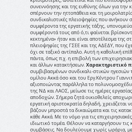
κρισιμότερες, αλλά είναι και πιο ελπιδοφόρε
συνεννόησης και της ευθύνης όλων για την κ
σπέρνουν την ηττοπάθεια και τη μοιρολατρία
συνδικαλιστικές πλειοψηφίες που ανήκουν 
συμφέροντα της εργατικής τάξης, υπονομεύου
συμφέροντά τους από ό,τι φαίνεται βρίσκοντ
κεκτημένα» ήταν και είναι αποτέλεσμα της σ
πλειοψηφίες της ΓΣΕΕ και της ΑΔΕΔΥ, που έχε
όχι σε ταξικό αντίπαλο. Αυτή η καθολική επί
πάντα, όπως π.χ. η επιβολή των επιχειρησι
και άλλων κατακτήσεων.
Χαρακτηριστικό π
συμβιβασμένων συνδικαλι-στικών ηγεσιών τ
ομίλου Ακκά όσο και του Εργ.Κέντρου Γιαννι
αξιοποιώντας παράλληλα το πολυνομοσχέδι
της ΝΔ και ΛΑΟΣ, μείωσε τις ημέρες εργασία
αποδοχών. Σήμερα ζητά οικιοθελείς αποχωρή
εργατική αριστοκρατία δηλαδή, χρειάζεται ν
βάζουν μπροστά τα δικαιώματα και τις κατακ
κάθε Ακκά. Με το νόμο για τις επιχειρησιακέ
ιδιωτικό τομέα. Θέλουν να καταργήσουν τις 
συμβάσεις. Να δουλεύουμε χωρίς ωράρια, με 