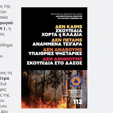
ς της
στών
σαία
αγωγού
 ) ,
η
τος
σόδημα
οι
ρος τη
έτρα
λιά
ρες
ς της
του
ένοι
 Δεν