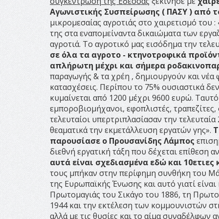
συγκέντρωση της Έδεσσας
ξεκίνησε με
χαιρ
Αγωνιστικής Συσπείρωσης ( ΠΑΣΥ ) από 
μικρομεσαίας αγροτιάς στο χαιρετισμό του :
της στα εναπομείναντα δικαιώματα των εργαζ
αγροτιά. Το αγροτικό μας εισόδημα την τελε
σε όλα τα αγροτο - κτηνοτροφικά προϊόντα
απλήρωτη μέχρι και σήμερα ροδακινοπα
παραγωγής & τα χρέη , δημιουργούν και νέα 
κατασχέσεις. Περίπου το 75% ουσιαστικά δεν
κυμαίνεται από 1200 μέχρι 9600 ευρώ. Ταυτό
εμποροβιομήχανοι, εφοπλιστές, τραπεζίτες, 
τελευταίοι υπερτριπλασίασαν την τελευταία 2
θεαματικά την εκμετάλλευση εργατών γης».
Τ
παρουσίασε ο Προυσανίδης Λάμπος
επιση
διεθνή εργατική τάξη που δέχεται επίθεση α
αυτά είναι σχεδιασμένα εδώ και 10ετιες 
τους μπήκαν στην περίφημη συνθήκη του Μάα
της Ευρωπαϊκής Ένωσης και αυτό γιατί είναι
Πρωτομαγιάς του Σικάγο του 1886, τη Πρωτο
1944 και την εκτέλεση των κομμουνιστών στ
αλλά με τις θυσίες και το αίμα συναδέλφων 