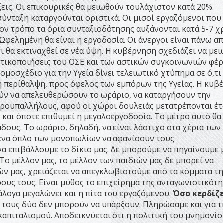
εις. Οι επικουρικές θα μειωθούν τουλάχιστον κατά 20%.
ύνταξη καταργούνται οριστικά. Οι μισοί εργαζόμενοι που
ον τρόπο τα όρια συνταξιοδότησης αυξάνονται κατά 5-7 χ
Ωφελημένη θα είναι η εργοδοσία. Οι άνεργοι είναι πάνω απ
ι θα εκτιναχθεί σε νέα ύψη. Η κυβέρνηση σχεδιάζει να μει
ιωτικοποιήσεις του ΟΣΕ και των αστικών συγκοινωνιών φέ
ομοσχέδιο για την Υγεία δίνει τελειωτικό χτύπημα σε ό,τι
 περίθαλψη, προς όφελος των εμπόρων της Υγείας. Η κυβ
ύν να απελευθερώσουν το ωράριο, να καταργήσουν την
ροϋπαλλήλους, αφού οι χώροι δουλειάς μετατρέπονται έτ
 και όποτε επιθυμεί η μεγαλοεργοδοσία. Το μέτρο αυτό θα
άδους. Το ωράριο, δηλαδή, να είναι λάστιχο στα χέρια των
 ένα όπλο των μονοπωλίων να αφανίσουν τους
α επιβάλλουμε το δίκιο μας. Δε μπορούμε να πηγαίνουμε 
 Το μέλλον μας, το μέλλον των παιδιών μας δε μπορεί να
ών μας, χρειάζεται να απεγκλωβιστούμε από τα κόμματα τη
υς τους. Είναι μύθος το επιχείρημα της ανταγωνιστικότη
νάλογα μεγαλώνει και η πίτα του εργαζόμενου.
Όσο κερδίζε
ια τους δύο δεν μπορούν να υπάρξουν. Πληρώσαμε και για τ
καπιταλισμού. Αποδεικνύεται ότι η πολιτική του μνημονίο