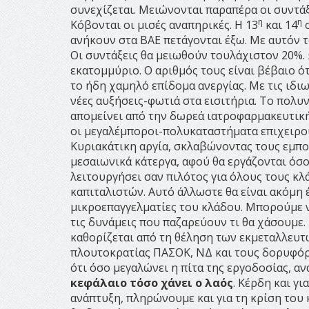
συνεχίζεται. Μειώνονται παραπέρα οι συντάξ
η
η
Κόβονται οι μισές αναπηρικές. Η 13
και 14
σ
ανήκουν στα ΒΑΕ πετάγονται έξω. Με αυτόν τ
Οι συντάξεις θα μειωθούν τουλάχιστον 20%. 
εκατομμύριο. Ο αριθμός τους είναι βέβαιο ότ
το ήδη χαμηλό επίδομα ανεργίας. Με τις ιδ
νέες αυξήσεις-φωτιά στα εισιτήρια. Το πολυν
απομείνει από την δωρεά ιατροφαρμακευτική
οι μεγαλέμποροι-πολυκαταστήματα επιχειρο
Κυριακάτικη αργία, σκλαβώνοντας τους εμπο
μεσαιωνικά κάτεργα, αφού θα εργάζονται όσο
λειτουργήσει σαν πιλότος για όλους τους κλ
καπιταλιστών. Αυτό άλλωστε θα είναι ακόμη
μικροεπαγγελματίες του κλάδου. Μπορούμε ν
τις δυνάμεις που παζαρεύουν τι θα χάσουμε.
καθορίζεται από τη θέληση των εκμεταλλευτ
πλουτοκρατίας ΠΑΣΟΚ, ΝΔ και τους δορυφόρο
ότι όσο μεγαλώνει η πίτα της εργοδοσίας, α
κεφάλαιο τόσο χάνει ο λαός
. Κέρδη και γ
ανάπτυξη, πληρώνουμε και για τη κρίση του 