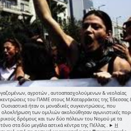
ργαζομένων, αγροτών , αυτοαπασχολούμενων & νεολαίας
κεντρώσεις του ΠΑΜΕ στους Μ.Καταρράκτες της Έδεσσας 
. Ουσιαστικά ήταν οι μοναδικές συγκεντρώσεις, που
 ολοκλήρωση των ομιλιών ακολούθησαν αγωνιστικές πορε
τρικούς δρόμους και των δύο πόλεων του Νομού με τα
τόνο στα δύο μεγάλα αστικά κέντρα της Πέλλας . ►
Η