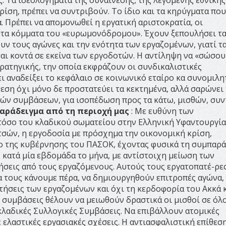
ς. Τα ιδεολογήματα της συναίνεσης, της λεγόμενης εθνικής
ρίση, πρέπει να συντριβούν. Το ίδιο και τα κηρύγματα που
. Πρέπει να απομονωθεί η εργατική αριστοκρατία, οι
στα κόμματα του «ευρωμονόδρομου». Έχουν ξεπουλήσει τ
ν τους αγώνες και την ενότητα των εργαζομένων, γιατί τ
αι κοντά σε εκείνα των εργοδοτών. Η αντίληψη να «σώσου
τρατηγικής, την οποία εκφράζουν οι συνδικαλιστικές
ι αναδείξει το κεφάλαιο σε κοινωνικό εταίρο κα συνομιλητ
θεση όχι μόνο δε προστατεύει τα κεκτημένα, αλλά σαρώνει 
ακών συμβάσεων, για ισοπέδωση προς τα κάτω, μισθών, συ
αράδειγμα από τη περιοχή μας
: Με ευθύνη των
όσο του κλαδικού σωματείου στην Ελληνική Υφαντουργία
τσών, η εργοδοσία με πρόσχημα την οικονομική κρίση,
ο της κυβέρνησης του ΠΑΣΟΚ, έχοντας φυσικά τη συμπαρ
ς κατά μία εβδομάδα το μήνα, με αντίστοιχη μείωση των
σεις από τους εργαζόμενους. Αυτούς τους εργατοπατέ-ρες
α τους κάνουμε πέρα, να δημιουργηθούν επιτροπές αγώνα,
τήσεις των εργαζομένων και όχι τη κερδοφορία του Ακκά 
ς συμβάσεις θέλουν να μειωθούν δραστικά οι μισθοί σε όλ
κλαδικές Συλλογικές Συμβάσεις. Να επιβάλλουν ατομικές
ελαστικές εργασιακές σχέσεις. Η αντιασφαλιστική επίθεσ