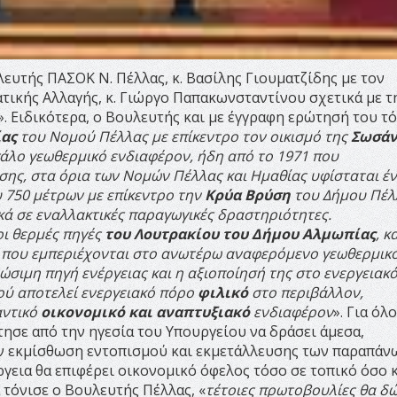
ευτής ΠΑΣΟΚ Ν. Πέλλας, κ. Βασίλης Γιουματζίδης με τον
ατικής Αλλαγής, κ. Γιώργο Παπακωνσταντίνου σχετικά με τ
. Ειδικότερα, ο Βουλευτής και με έγγραφη ερώτησή του τό
ας
του Νομού Πέλλας με επίκεντρο τον οικισμό της
Σωσάν
άλο γεωθερμικό ενδιαφέρον, ήδη από το 1971 που
σης, στα όρια των Νομών Πέλλας και Ημαθίας υφίσταται έ
υ 750 μέτρων με επίκεντρο την
Κρύα Βρύση
του Δήμου Πέλ
κά σε εναλλακτικές παραγωγικές δραστηριότητες.
οι θερμές πηγές
του Λουτρακίου του Δήμου Αλμωπίας
, κ
, που εμπεριέχονται στο ανωτέρω αναφερόμενο γεωθερμικ
ώσιμη πηγή ενέργειας και η αξιοποίησή της στο ενεργειακ
φού αποτελεί ενεργειακό πόρο
φιλικό
στο περιβάλλον,
αντικό
οικονομικό και αναπτυξιακό
ενδιαφέρον
». Για όλ
τησε από την ηγεσία του Υπουργείου να δράσει άμεσα,
ν εκμίσθωση εντοπισμού και εκμετάλλευσης των παραπάν
ργεια θα επιφέρει οικονομικό όφελος τόσο σε τοπικό όσο κ
 τόνισε ο Βουλευτής Πέλλας, «
τέτοιες πρωτοβουλίες θα δ