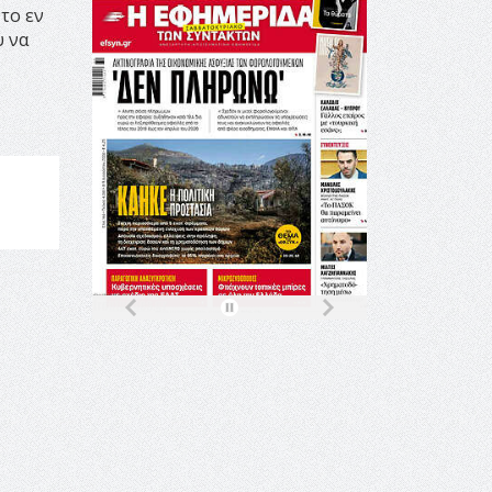
 το εν
υ να