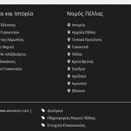
α και Ιστορία
Νομός Πέλλας
 Έδεσσας
Ιστορία
 Γιαννιτσών
Αρχαία Πέλλα
 της Αλμωπίας
Τοπικά Προϊόντα
ο Νερού
Γιαννιτσά
 Μ. Αλεξάνδρου
Πέλλα
θανάσιος
Κρύα Βρύση
ων Γιαννιτσών
Σκύδρα
Αριδαία
Aρνισσα
Eδεσσα
ww.aneveno.com
|
Διαύγεια
Πληροφορίες Νομού Πέλλας
Στοιχεία Επικοινωνίας