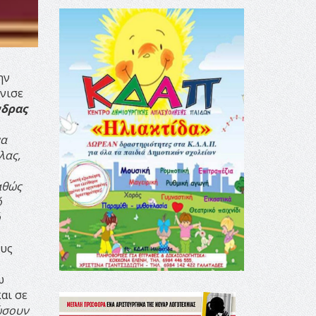
ην
νισε
δρας
να
λας,
αθώς
ό
ό
ους
ω
αι σε
ώσουν