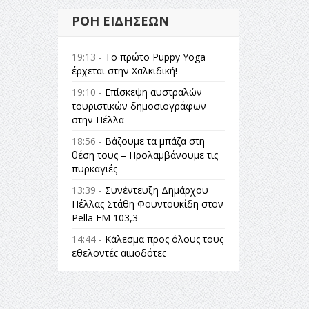
ΡΟΉ ΕΙΔΉΣΕΩΝ
19:13 -
Το πρώτο Puppy Yoga
έρχεται στην Χαλκιδική!
19:10 -
Επίσκεψη αυστραλών
τουριστικών δημοσιογράφων
στην Πέλλα
18:56 -
Βάζουμε τα μπάζα στη
θέση τους – Προλαμβάνουμε τις
πυρκαγιές
13:39 -
Συνέντευξη Δημάρχου
Πέλλας Στάθη Φουντουκίδη στον
Pella FM 103,3
14:44 -
Κάλεσμα προς όλους τους
εθελοντές αιμοδότες
14:23 -
Όλη η Ελλάδα ένας
πολιτισμός Μουσική
εγκατάσταση Πόλεμος και