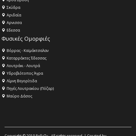
Σκύδρα
Αριδαία
Aρνισσα
Eδεσσα
Φυσικές Ομορφιές
Βόρρας - Καϊμάκτσαλαν
Καταρράκτες Έδεσσας
Λουτράκι - Λουτρά
Υδροβιότοπος Άγρα
Λίμνη Βεγορίτιδα
Πηγές Λουτρακίου (Πόζαρ)
Μαύρο Δάσος
Copyright © 2019 PellaTv - All rights reserved. | Created by