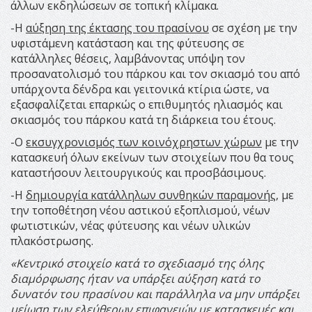
άλλων εκδηλώσεων σε τοπική κλίμακα.
-Η
αύξηση της έκτασης του πρασίνου
σε σχέση με την
υφιστάμενη κατάσταση και της φύτευσης σε
κατάλληλες θέσεις, λαμβάνοντας υπόψη τον
προσανατολισμό του πάρκου και τον σκιασμό του από
υπάρχοντα δένδρα και γειτονικά κτίρια ώστε, να
εξασφαλίζεται επαρκώς ο επιθυμητός ηλιασμός και
σκιασμός του πάρκου κατά τη διάρκεια του έτους.
-Ο
εκσυγχρονισμός των κοινόχρηστων χώρων
με την
κατασκευή όλων εκείνων των στοιχείων που θα τους
καταστήσουν λειτουργικούς και προσβάσιμους.
-Η
δημιουργία κατάλληλων συνθηκών παραμονής
, με
την τοποθέτηση νέου αστικού εξοπλισμού, νέων
φωτιστικών, νέας φύτευσης και νέων υλικών
πλακόστρωσης.
«Κεντρικό στοιχείο κατά το σχεδιασμό της όλης
διαμόρφωσης ήταν να υπάρξει αύξηση κατά το
δυνατόν του πρασίνου και παράλληλα να μην υπάρξει
μείωση των ελεύθερων επιφανειών με κατασκευές και