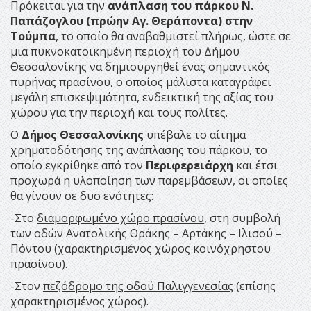
Πρόκειται για την
ανάπλαση του πάρκου Ν.
Παπάζογλου (πρώην Αγ. Θεράποντα) στην
Τούμπα
, το οποίο θα αναβαθμιστεί πλήρως, ώστε σε
μια πυκνοκατοικημένη περιοχή του Δήμου
Θεσσαλονίκης να δημιουργηθεί ένας σημαντικός
πυρήνας πρασίνου, ο οποίος μάλιστα καταγράφει
μεγάλη επισκεψιμότητα, ενδεικτική της αξίας του
χώρου για την περιοχή και τους πολίτες.
Ο
Δήμος Θεσσαλονίκης
υπέβαλε το αίτημα
χρηματοδότησης της ανάπλασης του πάρκου, το
οποίο εγκρίθηκε από τον
Περιφερειάρχη
και έτσι
προχωρά η υλοποίηση των παρεμβάσεων, οι οποίες
θα γίνουν σε δυο ενότητες:
-Στο
διαμορφωμένο χώρο πρασίνου
, στη συμβολή
των οδών Ανατολικής Θράκης – Αρτάκης – Ιλισού –
Πόντου (χαρακτηρισμένος χώρος κοινόχρηστου
πρασίνου).
-Στον
πεζόδρομο της οδού Παλιγγενεσίας
(επίσης
χαρακτηρισμένος χώρος).