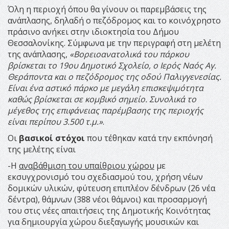
Όλη η περιοχή όπου θα γίνουν οι παρεμβάσεις της
ανάπλασης, δηλαδή ο πεζόδρομος και το κοινόχρηστο
πράσινο ανήκει στην ιδιοκτησία του Δήμου
Θεσσαλονίκης. Σύμφωνα με την περιγραφή στη μελέτη
της ανάπλασης,
«
Βορειοανατολικά του πάρκου
βρίσκεται το 19ου Δημοτικό Σχολείο, ο Ιερός Ναός Αγ.
Θεράποντα και ο πεζόδρομος της οδού Παλιγγενεσίας.
Είναι ένα αστικό πάρκο με μεγάλη επισκεψιμότητα
καθώς βρίσκεται σε κομβικό σημείο. Συνολικά το
μέγεθος της επιφάνειας παρέμβασης της περιοχής
είναι περίπου 3.500 τ.μ.»
.
Οι
βασικοί στόχοι
που τέθηκαν κατά την εκπόνησή
της μελέτης είναι
-Η
αναβάθμιση του υπαίθριου χώρου
με
εκσυγχρονισμό του σχεδιασμού του, χρήση νέων
δομικών υλικών, φύτευση επιπλέον δένδρων (26 νέα
δέντρα), θάμνων (388 νέοι θάμνοι) και προσαρμογή
του στις νέες απαιτήσεις της Δημοτικής Κοινότητας
για δημιουργία χώρου διεξαγωγής μουσικών και