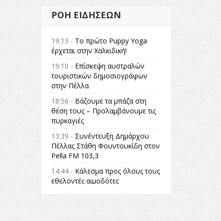
ΡΟΉ ΕΙΔΉΣΕΩΝ
19:13 -
Το πρώτο Puppy Yoga
έρχεται στην Χαλκιδική!
19:10 -
Επίσκεψη αυστραλών
τουριστικών δημοσιογράφων
στην Πέλλα
18:56 -
Βάζουμε τα μπάζα στη
θέση τους – Προλαμβάνουμε τις
πυρκαγιές
13:39 -
Συνέντευξη Δημάρχου
Πέλλας Στάθη Φουντουκίδη στον
Pella FM 103,3
14:44 -
Κάλεσμα προς όλους τους
εθελοντές αιμοδότες
14:23 -
Όλη η Ελλάδα ένας
πολιτισμός Μουσική
εγκατάσταση Πόλεμος και