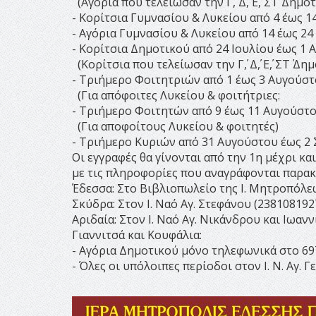
(Αγόρια που τελείωσαν την Γ΄, Δ΄, Ε΄, ΣΤ΄ Δημο
- Κορίτσια Γυμνασίου & Λυκείου από 4 έως 1
- Αγόρια Γυμνασίου & Λυκείου από 14 έως 24
- Κορίτσια Δημοτικού από 24 Ιουλίου έως 1
(Κορίτσια που τελείωσαν την Γ΄, Δ΄, Ε΄, ΣΤ΄ Δη
- Τριήμερο Φοιτητριών από 1 έως 3 Αυγούσ
(Για απόφοιτες Λυκείου & φοιτήτριες:
- Τριήμερο Φοιτητών από 9 έως 11 Αυγούστ
(Για αποφοίτους Λυκείου & φοιτητές)
- Τριήμερο Κυριών από 31 Αυγούστου έως 2
Οι εγγραφές θα γίνονται από την 1η μέχρι κ
με τις πληροφορίες που αναγράφονται παρακ
Έδεσσα: Στο Βιβλιοπωλείο της Ι. Μητροπόλε
Σκύδρα: Στον Ι. Ναό Αγ. Στεφάνου (238108192
Αριδαία: Στον Ι. Ναό Αγ. Νικάνδρου και Ιωαν
Γιαννιτσά και Κουφάλια:
- Αγόρια Δημοτικού μόνο τηλεφωνικά στο 69
- Όλες οι υπόλοιπες περίοδοι στον Ι. Ν. Αγ. 