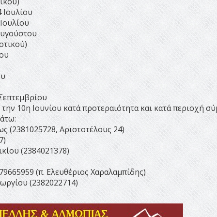
τικού)
4 Ιουλίου
 Ιουλίου
 Αυγούστου
μοτικού)
του
ου
 Σεπτεμβρίου
αι την 10η Ιουνίου κατά προτεραιότητα και κατά περιοχή 
άτω:
ως (2381025728, Αριστοτέλους 24)
7)
νικίου (2384021378)
79665959 (π. Ελευθέριος Χαραλαμπίδης)
Γεωργίου (2382022714)