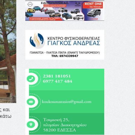
 και
ακάτω