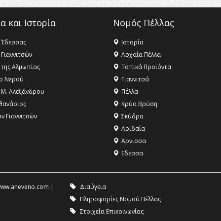
α και Ιστορία
Νομός Πέλλας
 Έδεσσας
Ιστορία
 Γιαννιτσών
Αρχαία Πέλλα
 της Αλμωπίας
Τοπικά Προϊόντα
ο Νερού
Γιαννιτσά
 Μ. Αλεξάνδρου
Πέλλα
θανάσιος
Κρύα Βρύση
ων Γιαννιτσών
Σκύδρα
Αριδαία
Aρνισσα
Eδεσσα
ww.aneveno.com
|
Διαύγεια
Πληροφορίες Νομού Πέλλας
Στοιχεία Επικοινωνίας