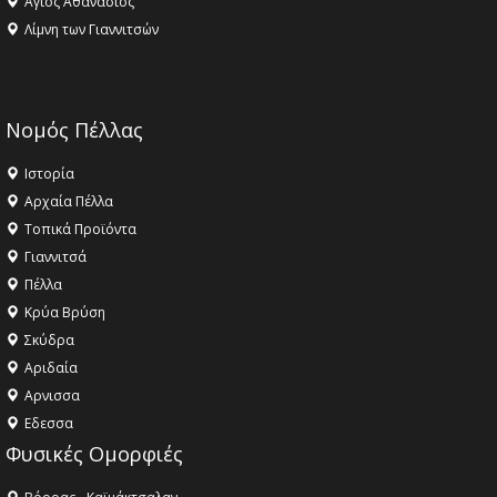
Αγιος Αθανάσιος
Λίμνη των Γιαννιτσών
Νομός Πέλλας
Ιστορία
Αρχαία Πέλλα
Τοπικά Προϊόντα
Γιαννιτσά
Πέλλα
Κρύα Βρύση
Σκύδρα
Αριδαία
Aρνισσα
Eδεσσα
Φυσικές Ομορφιές