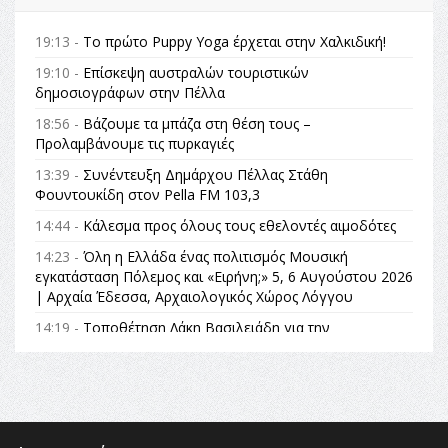
19:13 -
Το πρώτο Puppy Yoga έρχεται στην Χαλκιδική!
19:10 -
Επίσκεψη αυστραλών τουριστικών
δημοσιογράφων στην Πέλλα
18:56 -
Βάζουμε τα μπάζα στη θέση τους –
Προλαμβάνουμε τις πυρκαγιές
13:39 -
Συνέντευξη Δημάρχου Πέλλας Στάθη
Φουντουκίδη στον Pella FM 103,3
14:44 -
Κάλεσμα προς όλους τους εθελοντές αιμοδότες
14:23 -
Όλη η Ελλάδα ένας πολιτισμός Μουσική
εγκατάσταση Πόλεμος και «Ειρήνη;» 5, 6 Αυγούστου 2026
| Αρχαία Έδεσσα, Αρχαιολογικός Χώρος Λόγγου
14:19 -
Τοποθέτηση Λάκη Βασιλειάδη για την
Αναθεώρηση του Συντάγματος: «Σε τέτοιες κορυφαίες
θεσμικές διαδικασίες υπάρχει μόνο η ευθύνη απέναντι
στις επόμενες γενιές»
16:35 -
Το πρόγραμμα του ΠΑΟΚ στον δεύτερο γύρο του
Champions League!