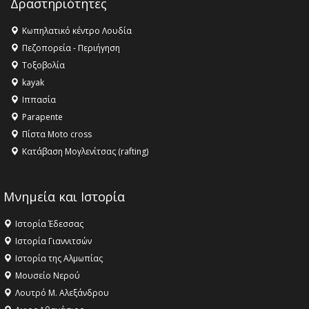
Δραστηριότητες
16:27 -
Όλυμπος: Εντάχθηκε στον Κατάλογο Παγκόσμιας
Κληρονομιάς της UNESCO – Ομόφωνη η απόφαση Ο
Κωπηλατικό κέντρο Λουδία
Όλυμπος αναγνωρίστηκε ως φυσικό και πολιτιστικό
Πεζοπορεία - Περιήγηση
αγαθό εξέχουσας οικουμενικής αξίας για την
Τοξοβολία
ανθρωπότητα
kayak
16:18 -
ΕΝΟΡΙΑΚΕΣ ΚΑΛΟΚΑΙΡΙΝΕΣ ΔΡΑΣΕΙΣ ΓΙΑ ΠΑΙΔΙΑ
Ιππασία
ΣΤΗΝ ΕΔΕΣΣΑ
Parapente
Πίστα Moto cross
Κατάβαση Μογλενίτσας (rafting)
Μνημεία και Ιστορία
Ιστορία Έδεσσας
Ιστορία Γιαννιτσών
Ιστορία της Αλμωπίας
Μουσείο Νερού
Λουτρό Μ. Αλεξάνδρου