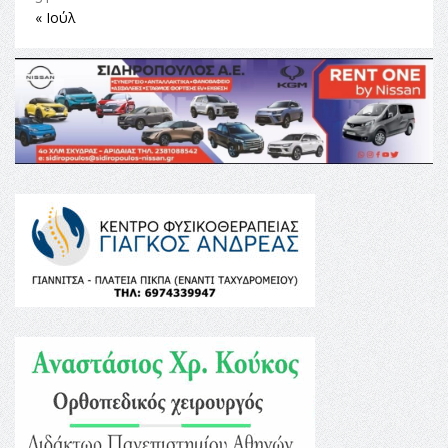
« Ιούλ