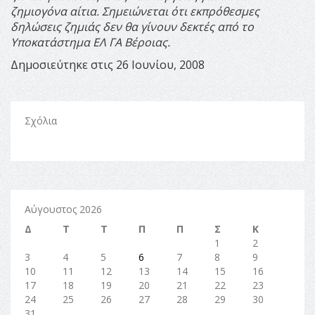
ζημιογόνα αίτια.
Σημειώνεται ότι εκπρόθεσμες
δηλώσεις ζημιάς δεν θα γίνουν δεκτές από το
Υποκατάστημα ΕΛ ΓΑ Βέροιας.
Δημοσιεύτηκε στις 26 Ιουνίου, 2008
Σχόλια
Αύγουστος 2026
Δ
Τ
Τ
Π
Π
Σ
Κ
1
2
3
4
5
6
7
8
9
10
11
12
13
14
15
16
17
18
19
20
21
22
23
24
25
26
27
28
29
30
31