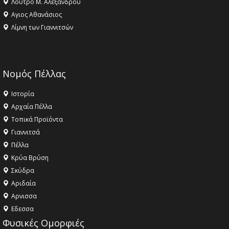
Λουτρό Μ. Αλεξάνδρου
Αγιος Αθανάσιος
Λίμνη των Γιαννιτσών
Νομός Πέλλας
Ιστορία
Αρχαία Πέλλα
Τοπικά Προϊόντα
Γιαννιτσά
Πέλλα
Κρύα Βρύση
Σκύδρα
Αριδαία
Aρνισσα
Eδεσσα
Φυσικές Ομορφιές