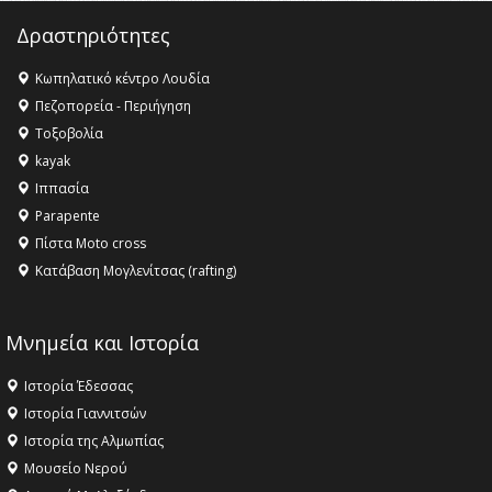
Champions League!
Δραστηριότητες
16:27 -
Όλυμπος: Εντάχθηκε στον Κατάλογο Παγκόσμιας
Κληρονομιάς της UNESCO – Ομόφωνη η απόφαση Ο
Κωπηλατικό κέντρο Λουδία
Όλυμπος αναγνωρίστηκε ως φυσικό και πολιτιστικό
Πεζοπορεία - Περιήγηση
αγαθό εξέχουσας οικουμενικής αξίας για την
Τοξοβολία
ανθρωπότητα
kayak
16:18 -
ΕΝΟΡΙΑΚΕΣ ΚΑΛΟΚΑΙΡΙΝΕΣ ΔΡΑΣΕΙΣ ΓΙΑ ΠΑΙΔΙΑ
Ιππασία
ΣΤΗΝ ΕΔΕΣΣΑ
Parapente
Πίστα Moto cross
Κατάβαση Μογλενίτσας (rafting)
Μνημεία και Ιστορία
Ιστορία Έδεσσας
Ιστορία Γιαννιτσών
Ιστορία της Αλμωπίας
Μουσείο Νερού