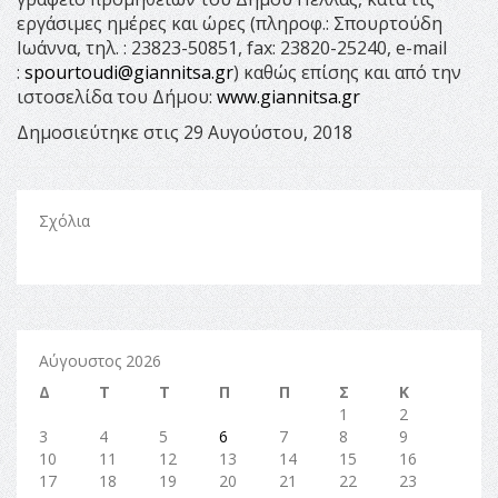
εργάσιμες ημέρες και ώρες (πληροφ.: Σπουρτούδη
Ιωάννα, τηλ. : 23823-50851, fax: 23820-25240, e-mail
:
spourtoudi@giannitsa.gr
) καθώς επίσης και από την
ιστοσελίδα του Δήμου:
www.giannitsa.gr
Δημοσιεύτηκε στις 29 Αυγούστου, 2018
Σχόλια
Αύγουστος 2026
Δ
Τ
Τ
Π
Π
Σ
Κ
1
2
3
4
5
6
7
8
9
10
11
12
13
14
15
16
17
18
19
20
21
22
23