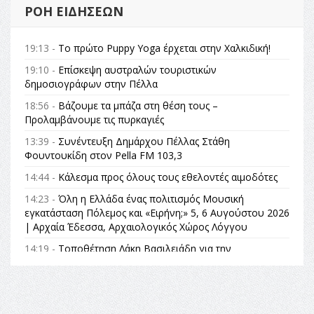
ΡΟΉ ΕΙΔΉΣΕΩΝ
19:13 -
Το πρώτο Puppy Yoga έρχεται στην Χαλκιδική!
19:10 -
Επίσκεψη αυστραλών τουριστικών
δημοσιογράφων στην Πέλλα
18:56 -
Βάζουμε τα μπάζα στη θέση τους –
Προλαμβάνουμε τις πυρκαγιές
13:39 -
Συνέντευξη Δημάρχου Πέλλας Στάθη
Φουντουκίδη στον Pella FM 103,3
14:44 -
Κάλεσμα προς όλους τους εθελοντές αιμοδότες
14:23 -
Όλη η Ελλάδα ένας πολιτισμός Μουσική
εγκατάσταση Πόλεμος και «Ειρήνη;» 5, 6 Αυγούστου 2026
| Αρχαία Έδεσσα, Αρχαιολογικός Χώρος Λόγγου
14:19 -
Τοποθέτηση Λάκη Βασιλειάδη για την
Αναθεώρηση του Συντάγματος: «Σε τέτοιες κορυφαίες
θεσμικές διαδικασίες υπάρχει μόνο η ευθύνη απέναντι
στις επόμενες γενιές»
16:35 -
Το πρόγραμμα του ΠΑΟΚ στον δεύτερο γύρο του