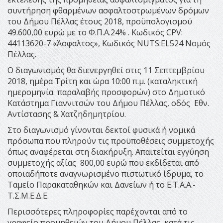
συντήρηση φθαρμένων ασφαλτοστρωμένων δρόμων
του Δήμου Πέλλας έτους 2018, προϋπολογισμού
49.600,00 ευρώ με το Φ.Π.Α.24% . Κωδικός CPV:
44113620-7 «Άσφαλτος», Κωδικός NUTS:EL524 Νομός
Πέλλας.
Ο διαγωνισμός θα διενεργηθεί στις 11 Σεπτεμβρίου
2018, ημέρα Τρίτη και ώρα 10:00 π.μ. (καταληκτική
ημερομηνία παραλαβής προσφορών) στο Δημοτικό
Κατάστημα Γιαννιτσών του Δήμου Πέλλας, οδός Εθν.
Αντίστασης & Χατζηδημητρίου.
Στο διαγωνισμό γίνονται δεκτοί φυσικά ή νομικά
πρόσωπα που πληρούν τις προϋποθέσεις συμμετοχής
όπως αναφέρεται στη διακήρυξη. Απαιτείται εγγύηση
συμμετοχής αξίας 800,00 ευρώ που εκδίδεται από
οποιαδήποτε αναγνωρισμένο πιστωτικό ίδρυμα, το
Ταμείο Παρακαταθηκών και Δανείων ή το Ε.Τ.Α.Α.-
Τ.Σ.Μ.Ε.Δ.Ε.
Περισσότερες πληροφορίες παρέχονται από το
γραφείο προμηθειών του Δήμου Πέλλας, κατά τις