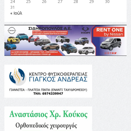
24
25
26
27
28
29
30
31
« Ιούλ