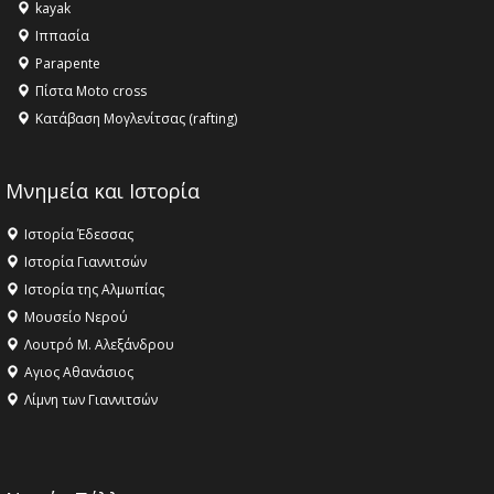
kayak
16:18 -
ΕΝΟΡΙΑΚΕΣ ΚΑΛΟΚΑΙΡΙΝΕΣ ΔΡΑΣΕΙΣ ΓΙΑ ΠΑΙΔΙΑ
Ιππασία
ΣΤΗΝ ΕΔΕΣΣΑ
Parapente
Πίστα Moto cross
Κατάβαση Μογλενίτσας (rafting)
Μνημεία και Ιστορία
Ιστορία Έδεσσας
Ιστορία Γιαννιτσών
Ιστορία της Αλμωπίας
Μουσείο Νερού
Λουτρό Μ. Αλεξάνδρου
Αγιος Αθανάσιος
Λίμνη των Γιαννιτσών