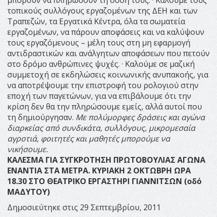
τοπικούς συλλόγους εργαζομένων της ΔΕΗ και των
Τραπεζών, τα Εργατικά Κέντρα, όλα τα σωματεία
εργαζομένων, να πάρουν αποφάσεις και να καλύψουν
τους εργαζόμενους – μέλη τους στη μη εφαρμογή
αντιδραστικών και ανάλγητων αποφάσεων που πετούν
στο δρόμο ανθρώπινες ψυχές. · Καλούμε σε μαζική
συμμετοχή σε εκδηλώσεις κοινωνικής ανυπακοής, για
να αποτρέψουμε την επιστροφή του ρολογιού στην
εποχή των παγετώνων, για να επιβάλουμε ότι την
κρίση δεν θα την πληρώσουμε εμείς, αλλά αυτοί που
τη δημιούργησαν.
Με πολύμορφες δράσεις και αγώνα
διαρκείας από συνδικάτα, συλλόγους, μικρομεσαία
αγροτιά, φοιτητές και μαθητές μπορούμε να
νικήσουμε.
ΚΑΛΕΣΜΑ ΓΙΑ ΣΥΓΚΡΟΤΗΣΗ ΠΡΩΤΟΒΟΥΛΙΑΣ
ΑΓΩΝΑ
ΕΝΑΝΤΙΑ ΣΤΑ ΜΕΤΡΑ.
ΚΥΡΙΑΚΗ 2 ΟΚΤΩΒΡΗ ΩΡΑ
18.30
ΣΤΟ ΘΕΑΤΡΙΚΟ ΕΡΓΑΣΤΗΡΙ ΓΙΑΝΝΙΤΣΩΝ (οδό
ΜΑΔΥΤΟΥ)
Δημοσιεύτηκε στις 29 Σεπτεμβρίου, 2011