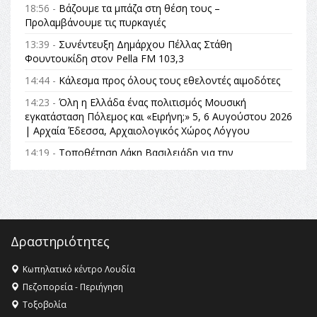
18:56 -
Βάζουμε τα μπάζα στη θέση τους –
Προλαμβάνουμε τις πυρκαγιές
13:39 -
Συνέντευξη Δημάρχου Πέλλας Στάθη
Φουντουκίδη στον Pella FM 103,3
14:44 -
Κάλεσμα προς όλους τους εθελοντές αιμοδότες
14:23 -
Όλη η Ελλάδα ένας πολιτισμός Μουσική
εγκατάσταση Πόλεμος και «Ειρήνη;» 5, 6 Αυγούστου 2026
| Αρχαία Έδεσσα, Αρχαιολογικός Χώρος Λόγγου
14:19 -
Τοποθέτηση Λάκη Βασιλειάδη για την
Αναθεώρηση του Συντάγματος: «Σε τέτοιες κορυφαίες
θεσμικές διαδικασίες υπάρχει μόνο η ευθύνη απέναντι
στις επόμενες γενιές»
16:35 -
Το πρόγραμμα του ΠΑΟΚ στον δεύτερο γύρο του
Champions League!
Δραστηριότητες
16:27 -
Όλυμπος: Εντάχθηκε στον Κατάλογο Παγκόσμιας
Κληρονομιάς της UNESCO – Ομόφωνη η απόφαση Ο
Κωπηλατικό κέντρο Λουδία
Όλυμπος αναγνωρίστηκε ως φυσικό και πολιτιστικό
Πεζοπορεία - Περιήγηση
αγαθό εξέχουσας οικουμενικής αξίας για την
Τοξοβολία
ανθρωπότητα