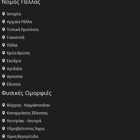
Νομός Πέλλας
Ιστορία
Αρχαία Πέλλα
Τοπικά Προϊόντα
Γιαννιτσά
Πέλλα
Κρύα Βρύση
Σκύδρα
Αριδαία
Aρνισσα
Eδεσσα
Φυσικές Ομορφιές
Βόρρας - Καϊμάκτσαλαν
Καταρράκτες Έδεσσας
Λουτράκι - Λουτρά
Υδροβιότοπος Άγρα
Λίμνη Βεγορίτιδα