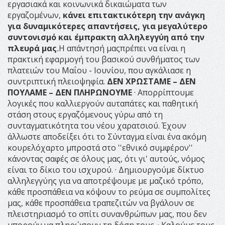
εργασιακά και κοινωνικά δικαιώματα των
εργαζομένων,
κάνει επιτακτικότερη την ανάγκη
για δυναμικότερες απαντήσεις, για μεγαλύτερο
συντονισμό και έμπρακτη αλληλεγγύη από την
πλευρά μας
.
Η απάντησή μαςπρέπει να είναι η
πρακτική εφαρμογή του βασικού συνθήματος των
πλατειών του Μαΐου - Ιουνίου, που αγκάλιασε η
συντριπτική πλειοψηφία.
ΔΕΝ ΧΡΩΣΤΑΜΕ – ΔΕΝ
ΠΟΥΛΑΜΕ – ΔΕΝ ΠΛΗΡΩΝΟΥΜΕ
· Απορρίπτουμε
λογικές που καλλιεργούν αυταπάτες και παθητική
στάση στους εργαζόμενους γύρω από τη
συνταγματικότητα του νέου χαρατσιού. Έχουν
άλλωστε αποδείξει ότι το Σύνταγμα είναι ένα ακόμη
κουρελόχαρτο μπροστά στο ''εθνικό συμφέρον''
κάνοντας σαφές σε όλους μας, ότι γι' αυτούς, νόμος
είναι το δίκιο του ισχυρού. · Δημιουργούμε δίκτυο
αλληλεγγύης για να αποτρέψουμε με μαζικό τρόπο,
κάθε προσπάθεια να κόψουν το ρεύμα σε συμπολίτες
μας, κάθε προσπάθεια τραπεζιτών να βγάλουν σε
πλειστηριασμό το σπίτι συνανθρώπων μας, που δεν
μπορούν να πληρώσουν τη δόση τους. · Καλούμε τους