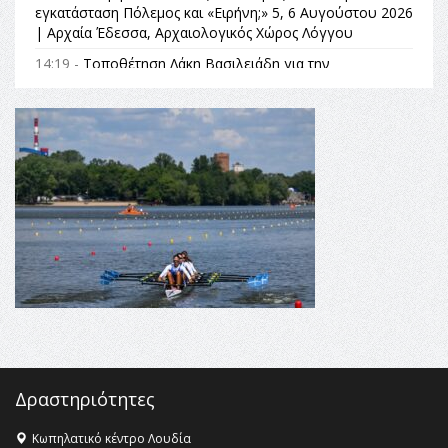
εγκατάσταση Πόλεμος και «Ειρήνη;» 5, 6 Αυγούστου 2026
| Αρχαία Έδεσσα, Αρχαιολογικός Χώρος Λόγγου
14:19 -
Τοποθέτηση Λάκη Βασιλειάδη για την
Αναθεώρηση του Συντάγματος: «Σε τέτοιες κορυφαίες
θεσμικές διαδικασίες υπάρχει μόνο η ευθύνη απέναντι
στις επόμενες γενιές»
16:35 -
Το πρόγραμμα του ΠΑΟΚ στον δεύτερο γύρο του
Champions League!
16:27 -
Όλυμπος: Εντάχθηκε στον Κατάλογο Παγκόσμιας
Κληρονομιάς της UNESCO – Ομόφωνη η απόφαση Ο
Όλυμπος αναγνωρίστηκε ως φυσικό και πολιτιστικό
αγαθό εξέχουσας οικουμενικής αξίας για την
ανθρωπότητα
16:18 -
ΕΝΟΡΙΑΚΕΣ ΚΑΛΟΚΑΙΡΙΝΕΣ ΔΡΑΣΕΙΣ ΓΙΑ ΠΑΙΔΙΑ
ΣΤΗΝ ΕΔΕΣΣΑ
Δραστηριότητες
Κωπηλατικό κέντρο Λουδία