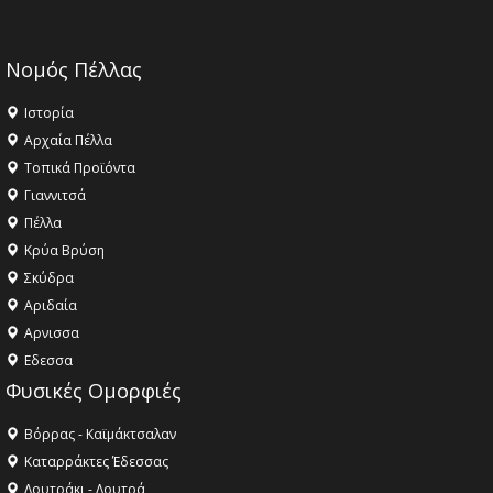
Νομός Πέλλας
Ιστορία
Αρχαία Πέλλα
Τοπικά Προϊόντα
Γιαννιτσά
Πέλλα
Κρύα Βρύση
Σκύδρα
Αριδαία
Aρνισσα
Eδεσσα
Φυσικές Ομορφιές
Βόρρας - Καϊμάκτσαλαν
Καταρράκτες Έδεσσας
Λουτράκι - Λουτρά