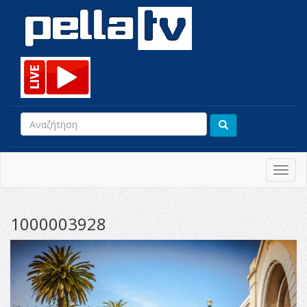
Toggl
navig
1000003928