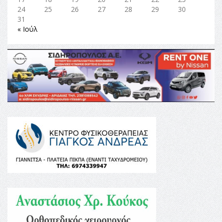
24
25
26
27
28
29
30
31
« Ιούλ