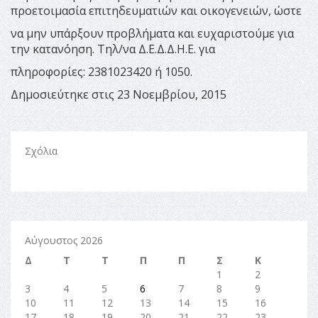
προετοιμασία επιτηδευματιών και οικογενειών, ώστε
να μην υπάρξουν προβλήματα και ευχαριστούμε για
την κατανόηση. Τηλ/να Δ.Ε.Δ.Δ.Η.Ε. για
πληροφορίες: 2381023420 ή 1050.
Δημοσιεύτηκε στις 23 Νοεμβρίου, 2015
Σχόλια
Αύγουστος 2026
Δ
Τ
Τ
Π
Π
Σ
Κ
1
2
3
4
5
6
7
8
9
10
11
12
13
14
15
16
17
18
19
20
21
22
23