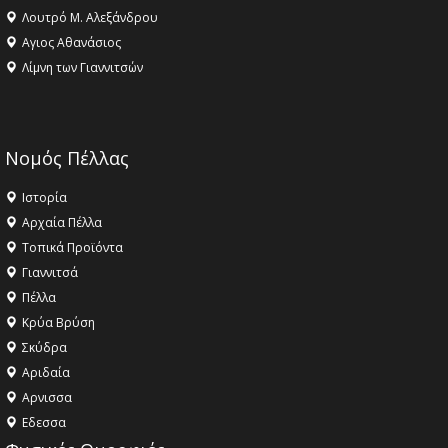
Λουτρό Μ. Αλεξάνδρου
Αγιος Αθανάσιος
Λίμνη των Γιαννιτσών
Νομός Πέλλας
Ιστορία
Αρχαία Πέλλα
Τοπικά Προϊόντα
Γιαννιτσά
Πέλλα
Κρύα Βρύση
Σκύδρα
Αριδαία
Aρνισσα
Eδεσσα