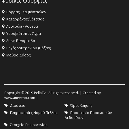
Φυσικές Ομορφιές
Βόρρας - Καϊμάκτσαλαν
Καταρράκτες Έδεσσας
Λουτράκι - Λουτρά
Υδροβιότοπος Άγρα
Λίμνη Βεγορίτιδα
Πηγές Λουτρακίου (Πόζαρ)
Μαύρο Δάσος
Copyright © 2019 PellaTv - All rights reserved. | Created by
www.aneveno.com
|
Διαύγεια
Όροι Χρήσης
Πληροφορίες Νομού Πέλλας
Προστασία Προσωπικών
Δεδομένων
Στοιχεία Επικοινωνίας