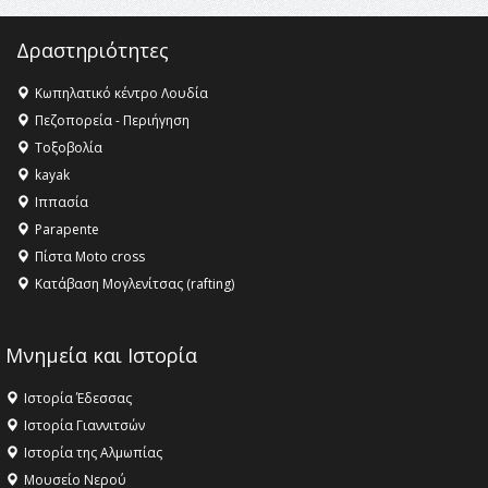
16:35 -
Το πρόγραμμα του ΠΑΟΚ στον δεύτερο γύρο του
Champions League!
Δραστηριότητες
16:27 -
Όλυμπος: Εντάχθηκε στον Κατάλογο Παγκόσμιας
Κληρονομιάς της UNESCO – Ομόφωνη η απόφαση Ο
Κωπηλατικό κέντρο Λουδία
Όλυμπος αναγνωρίστηκε ως φυσικό και πολιτιστικό
Πεζοπορεία - Περιήγηση
αγαθό εξέχουσας οικουμενικής αξίας για την
Τοξοβολία
ανθρωπότητα
kayak
16:18 -
ΕΝΟΡΙΑΚΕΣ ΚΑΛΟΚΑΙΡΙΝΕΣ ΔΡΑΣΕΙΣ ΓΙΑ ΠΑΙΔΙΑ
Ιππασία
ΣΤΗΝ ΕΔΕΣΣΑ
Parapente
Πίστα Moto cross
Κατάβαση Μογλενίτσας (rafting)
Μνημεία και Ιστορία
Ιστορία Έδεσσας
Ιστορία Γιαννιτσών
Ιστορία της Αλμωπίας
Μουσείο Νερού