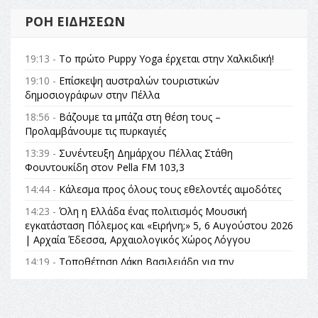
ΡΟΉ ΕΙΔΉΣΕΩΝ
19:13 -
Το πρώτο Puppy Yoga έρχεται στην Χαλκιδική!
19:10 -
Επίσκεψη αυστραλών τουριστικών
δημοσιογράφων στην Πέλλα
18:56 -
Βάζουμε τα μπάζα στη θέση τους –
Προλαμβάνουμε τις πυρκαγιές
13:39 -
Συνέντευξη Δημάρχου Πέλλας Στάθη
Φουντουκίδη στον Pella FM 103,3
14:44 -
Κάλεσμα προς όλους τους εθελοντές αιμοδότες
14:23 -
Όλη η Ελλάδα ένας πολιτισμός Μουσική
εγκατάσταση Πόλεμος και «Ειρήνη;» 5, 6 Αυγούστου 2026
| Αρχαία Έδεσσα, Αρχαιολογικός Χώρος Λόγγου
14:19 -
Τοποθέτηση Λάκη Βασιλειάδη για την
Αναθεώρηση του Συντάγματος: «Σε τέτοιες κορυφαίες
θεσμικές διαδικασίες υπάρχει μόνο η ευθύνη απέναντι
στις επόμενες γενιές»