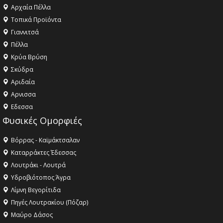
Αρχαία Πέλλα
Τοπικά Προϊόντα
Γιαννιτσά
Πέλλα
Κρύα Βρύση
Σκύδρα
Αριδαία
Aρνισσα
Eδεσσα
Φυσικές Ομορφιές
Βόρρας - Καϊμάκτσαλαν
Καταρράκτες Έδεσσας
Λουτράκι - Λουτρά
Υδροβιότοπος Άγρα
Λίμνη Βεγορίτιδα
Πηγές Λουτρακίου (Πόζαρ)
Μαύρο Δάσος