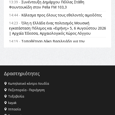
13:39 -
Συνέντευξη Δημάρχου Πέλλας Στάθη
Φουντουκίδη στον Pella FM 103,3
14:44 -
Κάλεσμα προς όλους τους εθελοντές αιμοδότες
14:23 -
Όλη η Ελλάδα ένας πολιτισμός Μουσική
εγκατάσταση Πόλεμος και «Ειρήνη;» 5, 6 Αυγούστου 2026
| Αρχαία Έδεσσα, Αρχαιολογικός Χώρος Λόγγου
14:19 -
Τοποθέτηση Λάκη Βασιλειάδη για την
Αναθεώρηση του Συντάγματος: «Σε τέτοιες κορυφαίες
θεσμικές διαδικασίες υπάρχει μόνο η ευθύνη απέναντι
στις επόμενες γενιές»
16:35 -
Το πρόγραμμα του ΠΑΟΚ στον δεύτερο γύρο του
Champions League!
Δραστηριότητες
16:27 -
Όλυμπος: Εντάχθηκε στον Κατάλογο Παγκόσμιας
Κληρονομιάς της UNESCO – Ομόφωνη η απόφαση Ο
Κωπηλατικό κέντρο Λουδία
Όλυμπος αναγνωρίστηκε ως φυσικό και πολιτιστικό
Πεζοπορεία - Περιήγηση
αγαθό εξέχουσας οικουμενικής αξίας για την
Τοξοβολία
ανθρωπότητα
kayak
16:18 -
ΕΝΟΡΙΑΚΕΣ ΚΑΛΟΚΑΙΡΙΝΕΣ ΔΡΑΣΕΙΣ ΓΙΑ ΠΑΙΔΙΑ
Ιππασία
ΣΤΗΝ ΕΔΕΣΣΑ