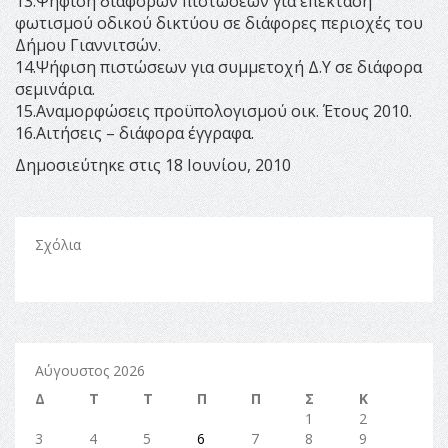
13.Ψήφιση διαφόρων πιστώσεων για επέκταση
φωτισμού οδικού δικτύου σε διάφορες περιοχές του
Δήμου Γιαννιτσών.
14.Ψήφιση πιστώσεων για συμμετοχή Δ.Υ σε διάφορα
σεμινάρια.
15.Αναμορφώσεις προϋπολογισμού οικ. Έτους 2010.
16.Αιτήσεις – διάφορα έγγραφα.
Δημοσιεύτηκε στις 18 Ιουνίου, 2010
Σχόλια
Αύγουστος 2026
Δ
Τ
Τ
Π
Π
Σ
Κ
1
2
3
4
5
6
7
8
9