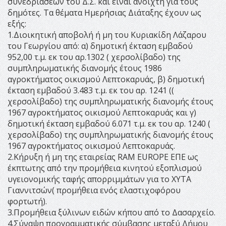
συνεδριάσεων του Δ.Σ. και είναι ανοιχτή για τους
δημότες. Τα θέματα Ημερήσιας Διάταξης έχουν ως
εξής:
1.Διοικητική αποβολή ή μη του Κυριακίδη Λάζαρου
του Γεωργίου από: α) δημοτική έκταση εμβαδού
952,00 τ.μ. εκ του αρ.1302 ( χερσολίβαδο) της
συμπληρωματικής διανομής έτους 1986
αγροκτήματος οικισμού Λεπτοκαρυάς, β) δημοτική
έκταση εμβαδού 3.483 τ.μ. εκ του αρ. 1241 ((
χερσολίβαδο) της συμπληρωματικής διανομής έτους
1967 αγροκτήματος οικισμού Λεπτοκαρυάς και γ)
δημοτική έκταση εμβαδού 6.071 τ.μ. εκ του αρ. 1240 (
χερσολίβαδο) της συμπληρωματικής διανομής έτους
1967 αγροκτήματος οικισμού Λεπτοκαρυάς.
2.Κήρυξη ή μη της εταιρείας RAM EUROPE EΠΕ ως
έκπτωτης από την προμήθεια κινητού εξοπλισμού
υγειονομικής ταφής απορριμμάτων για το ΧΥΤΑ
Γιαννιτσών( προμήθεια ενός ελαστιχοφόρου
φορτωτή).
3.Προμήθεια ξύλινων ειδών κήπου από το Δασαρχείο.
4.Σύναψη προγραμματικής σύμβασης μεταξύ Δήμου