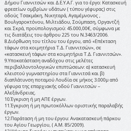
Δήμου Γιαννιτσών και Δ.Ε.Υ.Α.Γ. για το έργο: Κατασκευή
φρεατίων ομβρίων υδάτων ( τύπου γέφυρας) στις
οδούς Τσακμάκη, Νικηταρά, Αγαμέμνονος ,
Βουλγαροκτόνου, Μιλτιάδου, Σούμπαση, Οργαντζή
και Σκρά, προϋπολογισμού: 45.000,00€, σύμφωνα με
τις διατάξεις του άρθρου 225 του Ν.3463/2006.
8.Διόρθωση του τίτλου του έργου, από «Επέκταση
τάφων στα κοιμητήρια Τ.Δ. Γιαννιτσών», σε
«κατασκευή τάφων στα κοιμητήρια Τ.Δ. Γιαννιτσών».
9.Υποκατάσταση αναδόχου στις μελέτες
περιβαλλοντολογικών επιπτώσεων: α) κατασκευή
κλειστού γυμναστηρίου στα Γιαννιτσά και β)
διαπλάτυνση ποταμού Λουδία σε μήκος 3.000μ από
γέφυρα της επαρχιακής οδού Γιαννιτσών –
Αλεξάνδρειας.
10.Έγκριση ή μη ΑΠΕ έργων.
11.Έγκριση ή μη πρωτοκόλλων οριστικής παραλαβής
έργων.
12.Παράταση ή μη του έργου: Ανακατασκευή πάρκου
του Αγίου Γεωργίου, ( Α.Μ. 85/2009).