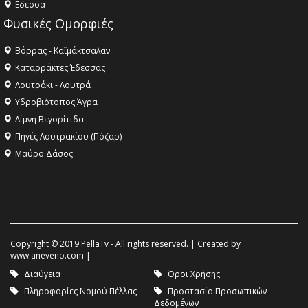
Eδεσσα
Φυσικές Ομορφιές
Βόρρας - Καϊμάκτσαλαν
Καταρράκτες Έδεσσας
Λουτράκι - Λουτρά
Υδροβιότοπος Άγρα
Λίμνη Βεγορίτιδα
Πηγές Λουτρακίου (Πόζαρ)
Μαύρο Δάσος
Copyright © 2019 PellaTv - All rights reserved. | Created by
www.aneveno.com
|
Διαύγεια
Όροι Χρήσης
Πληροφορίες Νομού Πέλλας
Προστασία Προσωπικών
Δεδομένων