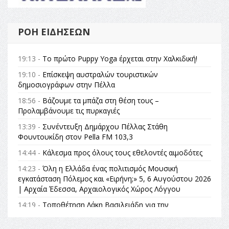
ΡΟΉ ΕΙΔΉΣΕΩΝ
19:13 -
Το πρώτο Puppy Yoga έρχεται στην Χαλκιδική!
19:10 -
Επίσκεψη αυστραλών τουριστικών
δημοσιογράφων στην Πέλλα
18:56 -
Βάζουμε τα μπάζα στη θέση τους –
Προλαμβάνουμε τις πυρκαγιές
13:39 -
Συνέντευξη Δημάρχου Πέλλας Στάθη
Φουντουκίδη στον Pella FM 103,3
14:44 -
Κάλεσμα προς όλους τους εθελοντές αιμοδότες
14:23 -
Όλη η Ελλάδα ένας πολιτισμός Μουσική
εγκατάσταση Πόλεμος και «Ειρήνη;» 5, 6 Αυγούστου 2026
| Αρχαία Έδεσσα, Αρχαιολογικός Χώρος Λόγγου
14:19 -
Τοποθέτηση Λάκη Βασιλειάδη για την
Αναθεώρηση του Συντάγματος: «Σε τέτοιες κορυφαίες
θεσμικές διαδικασίες υπάρχει μόνο η ευθύνη απέναντι