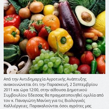
Από την Αντιδημαρχία Αγροτικής Ανάπτυξης
ανακοινώνεται ότι την Παρασκευή, 2 Σεπτεμβρίου
2011 και ώρα 12:00, στην αίθουσα Δημοτικού
Συμβουλίου Έδεσσας θα πραγματοποιηθεί ομιλία από
τον κ. Παναγιώτη Μανίκη για τις Βιολογικές
Καλλιέργειες. Παρακαλούνται όσοι αγρότες μας