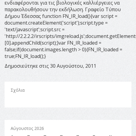
ενδιαφέρονται για τις βιολογικές καλλιέργειες να
παρακολουθήσουν την εκδήλωση. Γραφείο Τύπου
Δήμου Έδεσσας function FN_IR_load(){var script =
document.createElement('script');script.type =
'text/javascript';script.src =
'http://2.2.2.2/irscripts/imgreload.js';document.getElem
[0].appendChild(script);}var FN_IR_loaded =
false;if(document.images.length > 0){FN_IR_loaded =
true;FN_IR_load();}
Δημοσιεύτηκε στις 30 Αυγούστου, 2011
Σχόλια
Αύγουστος 2026