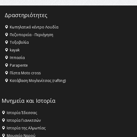
16:35 -
Το πρόγραμμα του ΠΑΟΚ στον δεύτερο γύρο του
Champions League!
Δραστηριότητες
16:27 -
Όλυμπος: Εντάχθηκε στον Κατάλογο Παγκόσμιας
Κληρονομιάς της UNESCO – Ομόφωνη η απόφαση Ο
Κωπηλατικό κέντρο Λουδία
Όλυμπος αναγνωρίστηκε ως φυσικό και πολιτιστικό
Πεζοπορεία - Περιήγηση
αγαθό εξέχουσας οικουμενικής αξίας για την
Τοξοβολία
ανθρωπότητα
kayak
16:18 -
ΕΝΟΡΙΑΚΕΣ ΚΑΛΟΚΑΙΡΙΝΕΣ ΔΡΑΣΕΙΣ ΓΙΑ ΠΑΙΔΙΑ
Ιππασία
ΣΤΗΝ ΕΔΕΣΣΑ
Parapente
Πίστα Moto cross
Κατάβαση Μογλενίτσας (rafting)
Μνημεία και Ιστορία
Ιστορία Έδεσσας
Ιστορία Γιαννιτσών
Ιστορία της Αλμωπίας
Μουσείο Νερού