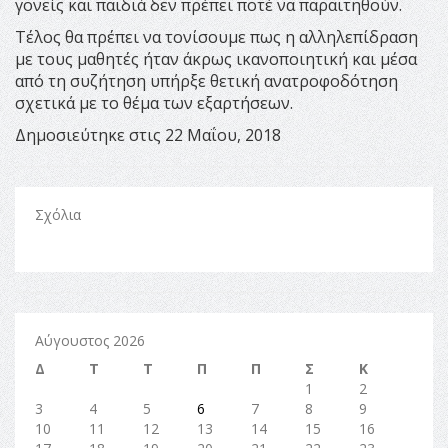
γονείς και παιδιά δεν πρέπει ποτέ να παραιτηθούν.
Τέλος θα πρέπει να τονίσουμε πως η αλληλεπίδραση
με τους μαθητές ήταν άκρως ικανοποιητική και μέσα
από τη συζήτηση υπήρξε θετική ανατροφοδότηση
σχετικά με το θέμα των εξαρτήσεων.
Δημοσιεύτηκε στις 22 Μαΐου, 2018
Σχόλια
Αύγουστος 2026
Δ
Τ
Τ
Π
Π
Σ
Κ
1
2
3
4
5
6
7
8
9
10
11
12
13
14
15
16