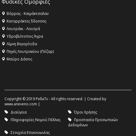
Φυσικές Ομορφιές
Βόρρας - Καϊμάκτσαλαν
Καταρράκτες Έδεσσας
Λουτράκι - Λουτρά
Υδροβιότοπος Άγρα
Λίμνη Βεγορίτιδα
Πηγές Λουτρακίου (Πόζαρ)
Μαύρο Δάσος
Copyright © 2019 PellaTv - All rights reserved. | Created by
www.aneveno.com
|
Διαύγεια
Όροι Χρήσης
Πληροφορίες Νομού Πέλλας
Προστασία Προσωπικών
Δεδομένων
Στοιχεία Επικοινωνίας