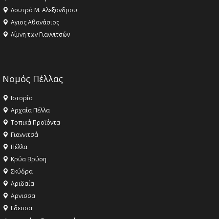
Λουτρό Μ. Αλεξάνδρου
Αγιος Αθανάσιος
Λίμνη των Γιαννιτσών
Νομός Πέλλας
Ιστορία
Αρχαία Πέλλα
Τοπικά Προϊόντα
Γιαννιτσά
Πέλλα
Κρύα Βρύση
Σκύδρα
Αριδαία
Aρνισσα
Eδεσσα