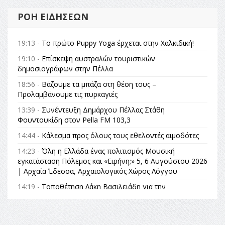
ΡΟΉ ΕΙΔΉΣΕΩΝ
19:13 -
Το πρώτο Puppy Yoga έρχεται στην Χαλκιδική!
19:10 -
Επίσκεψη αυστραλών τουριστικών
δημοσιογράφων στην Πέλλα
18:56 -
Βάζουμε τα μπάζα στη θέση τους –
Προλαμβάνουμε τις πυρκαγιές
13:39 -
Συνέντευξη Δημάρχου Πέλλας Στάθη
Φουντουκίδη στον Pella FM 103,3
14:44 -
Κάλεσμα προς όλους τους εθελοντές αιμοδότες
14:23 -
Όλη η Ελλάδα ένας πολιτισμός Μουσική
εγκατάσταση Πόλεμος και «Ειρήνη;» 5, 6 Αυγούστου 2026
| Αρχαία Έδεσσα, Αρχαιολογικός Χώρος Λόγγου
14:19 -
Τοποθέτηση Λάκη Βασιλειάδη για την
Αναθεώρηση του Συντάγματος: «Σε τέτοιες κορυφαίες
θεσμικές διαδικασίες υπάρχει μόνο η ευθύνη απέναντι
στις επόμενες γενιές»